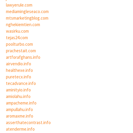
lawyerule.com
mediamingleseaco.com
mtsmarketingblog.com
nghekiemtien.com
wasirku.com
tejas24.com
poolturbo.com
prachestait.com
artforafghans.info
airvendio.info
healthexe.info
puretecx.info
tecadvance.info
aminityio.info
amiolahu.info
ampacheme.info
ampullahu.info
aromaxme.info
asserthatecontrast.info
atenderme.info