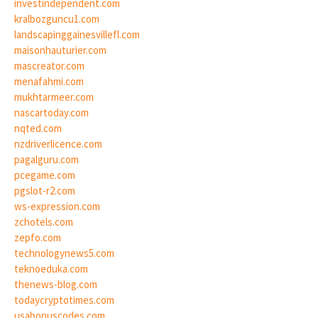
investindependent.com
kralbozguncu1.com
landscapinggainesvillefl.com
maisonhauturier.com
mascreator.com
menafahmi.com
mukhtarmeer.com
nascartoday.com
nqted.com
nzdriverlicence.com
pagalguru.com
pcegame.com
pgslot-r2.com
ws-expression.com
zchotels.com
zepfo.com
technologynews5.com
teknoeduka.com
thenews-blog.com
todaycryptotimes.com
usabonuscodes.com