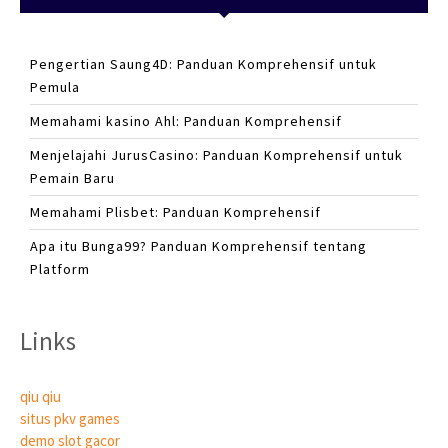
Pengertian Saung4D: Panduan Komprehensif untuk
Pemula
Memahami kasino Ahl: Panduan Komprehensif
Menjelajahi JurusCasino: Panduan Komprehensif untuk
Pemain Baru
Memahami Plisbet: Panduan Komprehensif
Apa itu Bunga99? Panduan Komprehensif tentang
Platform
Links
qiu qiu
situs pkv games
demo slot gacor