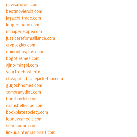
usvisaforum.com
bestmovierulz.com
jagalchi-trade.com
loopersound.com
minapenelope.com
justicereformalliance.com
cryptoglax.com
ohiohobbyplus.com
bogothemes.com
ajino-mingei.com
yourfreehost.info
cheapnorthfacejacketsm.com
gurjoshhomes.com
tombradydiet.com
bonthaiclub.com
casusbelli-mod.com
bookplatesociety.com
lebnewsmedia.com
sonosonora.com
linkuusinternasional1.com