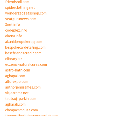
friendsroll.com
spiderclothing.net
wondergadgetsshop.com
seatgurunews.com
3net.info
codeplex.info
okena.info
akunidpropokerqq.com
bespokecardetailing.com
bestfriendscredit.com
elibrary.biz
eczema-naturalcures.com
astro-bath.com
aghapal.com
altu-expo.com
authorjennijames.com
viajearoma.net
tsutsuji-parkin.com
agharab.com
cheapammousa.com
thepositiveladiessoccerclub.com