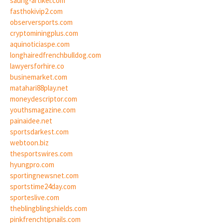
saung-artikel.com
fasthokivip2.com
observersports.com
cryptominingplus.com
aquinoticiaspe.com
longhairedfrenchbulldog.com
lawyersforhire.co
businemarket.com
matahari88play.net
moneydescriptor.com
youthsmagazine.com
painaidee.net
sportsdarkest.com
webtoon.biz
thesportswires.com
hyungpro.com
sportingnewsnet.com
sportstime24day.com
sporteslive.com
theblingblingshields.com
pinkfrenchtipnails.com