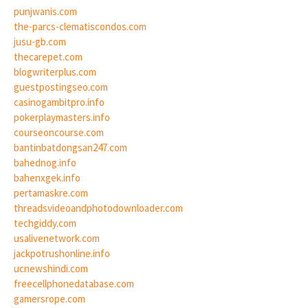
punjwanis.com
the-parcs-clematiscondos.com
jusu-gb.com
thecarepet.com
blogwriterplus.com
guestpostingseo.com
casinogambitpro.info
pokerplaymasters.info
courseoncourse.com
bantinbatdongsan247.com
bahednog.info
bahenxgek.info
pertamaskre.com
threadsvideoandphotodownloader.com
techgiddy.com
usalivenetwork.com
jackpotrushonline.info
ucnewshindi.com
freecellphonedatabase.com
gamersrope.com