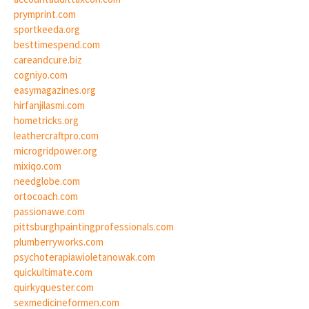
prymprint.com
sportkeeda.org
besttimespend.com
careandcure.biz
cogniyo.com
easymagazines.org
hirfanjilasmi.com
hometricks.org
leathercraftpro.com
microgridpower.org
mixiqo.com
needglobe.com
ortocoach.com
passionawe.com
pittsburghpaintingprofessionals.com
plumberryworks.com
psychoterapiawioletanowak.com
quickultimate.com
quirkyquester.com
sexmedicineformen.com