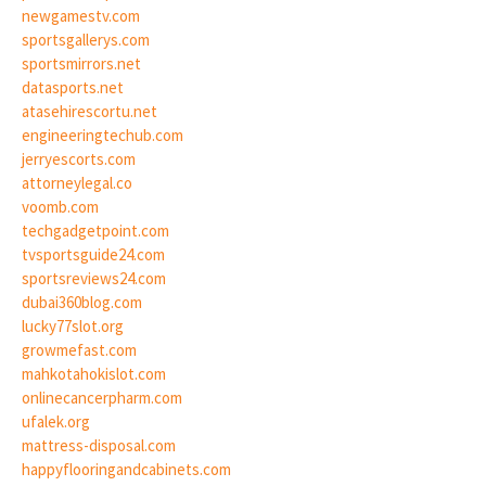
newgamestv.com
sportsgallerys.com
sportsmirrors.net
datasports.net
atasehirescortu.net
engineeringtechub.com
jerryescorts.com
attorneylegal.co
voomb.com
techgadgetpoint.com
tvsportsguide24.com
sportsreviews24.com
dubai360blog.com
lucky77slot.org
growmefast.com
mahkotahokislot.com
onlinecancerpharm.com
ufalek.org
mattress-disposal.com
happyflooringandcabinets.com