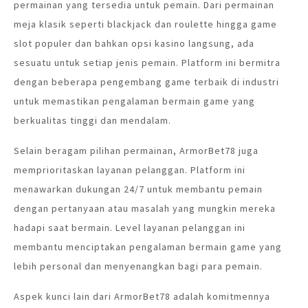
permainan yang tersedia untuk pemain. Dari permainan
meja klasik seperti blackjack dan roulette hingga game
slot populer dan bahkan opsi kasino langsung, ada
sesuatu untuk setiap jenis pemain. Platform ini bermitra
dengan beberapa pengembang game terbaik di industri
untuk memastikan pengalaman bermain game yang
berkualitas tinggi dan mendalam.
Selain beragam pilihan permainan, ArmorBet78 juga
memprioritaskan layanan pelanggan. Platform ini
menawarkan dukungan 24/7 untuk membantu pemain
dengan pertanyaan atau masalah yang mungkin mereka
hadapi saat bermain. Level layanan pelanggan ini
membantu menciptakan pengalaman bermain game yang
lebih personal dan menyenangkan bagi para pemain.
Aspek kunci lain dari ArmorBet78 adalah komitmennya