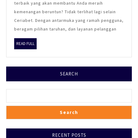
terbaik yang akan membantu Anda meraih
Platform
kemenangan beruntun? Tidak terlihat lagi selain
Taruhan
Ceriabet. Dengan antarmuka yang ramah pengguna,
Terbaik
beragam pilihan taruhan, dan layanan pelanggan
Ceriabet
READ
READ FULL
FULL
SEARCH
Search
RECENT POSTS