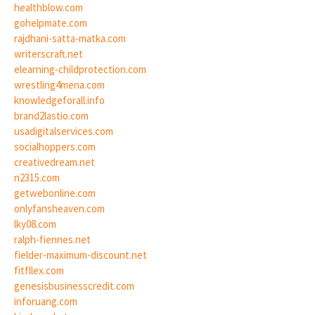
healthblow.com
gohelpmate.com
rajdhani-satta-matka.com
writerscraft.net
elearning-childprotection.com
wrestling4mena.com
knowledgeforall.info
brand2lastio.com
usadigitalservices.com
socialhoppers.com
creativedream.net
n2315.com
getwebonline.com
onlyfansheaven.com
lky08.com
ralph-fiennes.net
fielder-maximum-discount.net
fitfllex.com
genesisbusinesscredit.com
inforuang.com