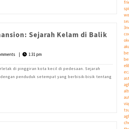
fr
di
sp
Ikan
wo
se
3n
nsion: Sejarah Kelam di Balik
co
ok
engungkap
ak
ahasia
be
ystvs.com
omments
|
1:31 pm
igamansion:
be
eli
ejarah
letak di pinggiran kota kecil di pedesaan. Sejarah
ec
elam
i, dengan penduduk setempat yang berbisik-bisik tentang
as
i
ag
al
alik
au
erkebunan
vi
ts
erbengkalai
ag
ch
th