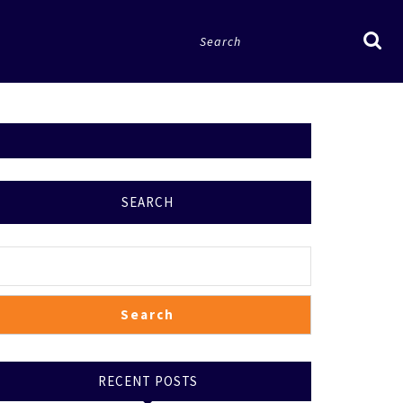
Search
for:
SEARCH
Search
RECENT POSTS