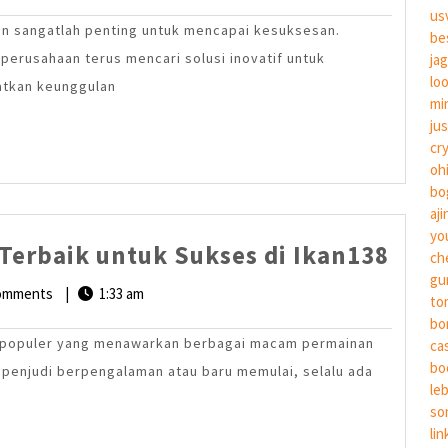
SuperMPO:
us
Bagaimana
pan sangatlah penting untuk mencapai kesuksesan.
be
Perusahaan
perusahaan terus mencari solusi inovatif untuk
ja
lo
Memanfaatka
tkan keunggulan
mi
Teknologi
ju
Mutakhir
cr
oh
Ini
bo
aj
yo
Tem
Terbaik untuk Sukses di Ikan138
ch
Tips
gu
ystvs.com
omments
|
1:33 am
to
dan
bo
Stra
ne populer yang menawarkan berbagai macam permainan
ca
Terb
bo
 penjudi berpengalaman atau baru memulai, selalu ada
le
untu
so
Suks
li