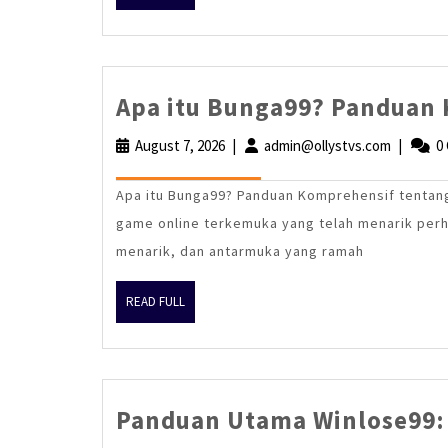
FULL
Apa itu Bunga99? Panduan 
August 7, 2026
August
|
admin@ollystvs.com
admin@o
|
0
7,
2026
Apa itu Bunga99? Panduan Komprehensif tentan
game online terkemuka yang telah menarik perh
menarik, dan antarmuka yang ramah
READ
READ FULL
FULL
Panduan Utama Winlose99: 