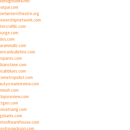
ildesignsidea.net
eatpai.com
perlanterntheatre.org
eeworshipnetwork.com
tercraftllc.com
ourge.com
liixs.com
harammallz.com
ericanbulletins.com
espares.com
abianstime.com
ticabblues.com
tometropolist.com
autycreamreview.com
inmoh.com
clopsreview.com
ttgen.com
doivatnang.com
gsbarks.com
msoftwarehouse.com
joytroyjackson.com