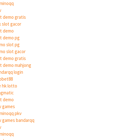
minoqq
v
ot demo gratis
k slot gacor
ot demo
ot demo pg
mo slot pg
mo slot gacor
ot demo gratis
ot demo mahjong
ndarqq login
obet88
e hk lotto
agmatic
ot demo
v games
minoqq pkv
v games bandarqq
v
minoqq