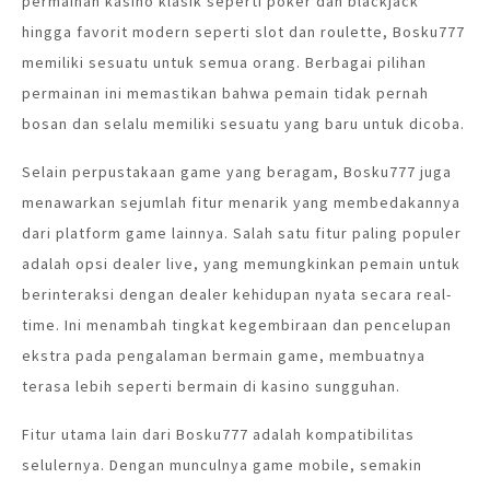
permainan kasino klasik seperti poker dan blackjack
hingga favorit modern seperti slot dan roulette, Bosku777
memiliki sesuatu untuk semua orang. Berbagai pilihan
permainan ini memastikan bahwa pemain tidak pernah
bosan dan selalu memiliki sesuatu yang baru untuk dicoba.
Selain perpustakaan game yang beragam, Bosku777 juga
menawarkan sejumlah fitur menarik yang membedakannya
dari platform game lainnya. Salah satu fitur paling populer
adalah opsi dealer live, yang memungkinkan pemain untuk
berinteraksi dengan dealer kehidupan nyata secara real-
time. Ini menambah tingkat kegembiraan dan pencelupan
ekstra pada pengalaman bermain game, membuatnya
terasa lebih seperti bermain di kasino sungguhan.
Fitur utama lain dari Bosku777 adalah kompatibilitas
selulernya. Dengan munculnya game mobile, semakin