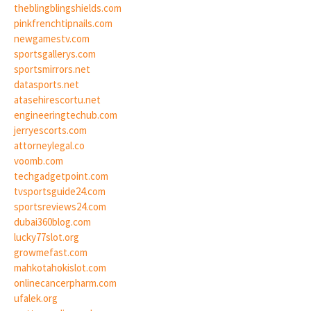
theblingblingshields.com
pinkfrenchtipnails.com
newgamestv.com
sportsgallerys.com
sportsmirrors.net
datasports.net
atasehirescortu.net
engineeringtechub.com
jerryescorts.com
attorneylegal.co
voomb.com
techgadgetpoint.com
tvsportsguide24.com
sportsreviews24.com
dubai360blog.com
lucky77slot.org
growmefast.com
mahkotahokislot.com
onlinecancerpharm.com
ufalek.org