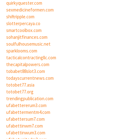
quirkyquester.com
sexmedicineformen.com
shiftripple.com
slotterpercaya.co
smartcoolbox.com
sohanjitfinances.com
soulfulhousemusic.net
sparklooms.com
tacticalcontractingllc.com
thecapitalpowers.com
tobabet88slot3.com
todayscurrentnews.com
totobet77.asia
totobet77.org
trendingpublication.com
ufabettererum3.com
ufabettermentm4.com
ufabettersum7.com
ufabettinwm7.com
ufabettinwum3.com