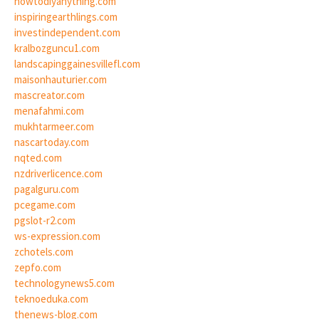
howtodiyanything.com
inspiringearthlings.com
investindependent.com
kralbozguncu1.com
landscapinggainesvillefl.com
maisonhauturier.com
mascreator.com
menafahmi.com
mukhtarmeer.com
nascartoday.com
nqted.com
nzdriverlicence.com
pagalguru.com
pcegame.com
pgslot-r2.com
ws-expression.com
zchotels.com
zepfo.com
technologynews5.com
teknoeduka.com
thenews-blog.com