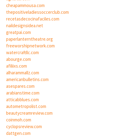
cheapammousa.com
thepositiveladiessoccerclub.com
recetasdecocinafaciles.com
naildesignsidea.net
greatpai.com
paperlanterntheatre.org
freeworshipnetwork.com
watercraftllc.com
abourge.com
afiliixs.com
alharammallz.com
americanbulletins.com
asespares.com
arabianstime.com
atticabblues.com
autometropolist.com
beautycreamreview.com
coinmoh.com
cyclopsreview.com
dattgen.com