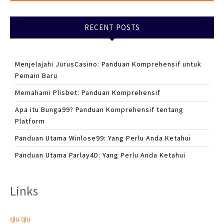
RECENT POSTS
Menjelajahi JurusCasino: Panduan Komprehensif untuk
Pemain Baru
Memahami Plisbet: Panduan Komprehensif
Apa itu Bunga99? Panduan Komprehensif tentang
Platform
Panduan Utama Winlose99: Yang Perlu Anda Ketahui
Panduan Utama Parlay4D: Yang Perlu Anda Ketahui
Links
qiu qiu