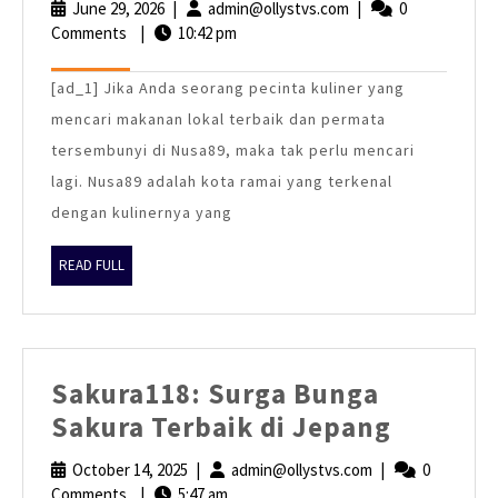
June 29, 2026
June
|
admin@ollystvs.com
admin@ollystvs.com
|
0
Utama
Comments
|
29,
10:42 pm
2026
Anda
[ad_1] Jika Anda seorang pecinta kuliner yang
untuk
mencari makanan lokal terbaik dan permata
Hidangan
tersembunyi di Nusa89, maka tak perlu mencari
Lokal
lagi. Nusa89 adalah kota ramai yang terkenal
Terbaik
dengan kulinernya yang
dan
Permata
READ
READ FULL
FULL
Tersembunyi
Sakura118: Surga Bunga
Sakura1
Sakura Terbaik di Jepang
Surga
October 14, 2025
October
|
admin@ollystvs.com
admin@ollystvs.
|
0
Bunga
Comments
|
5:47 am
14,