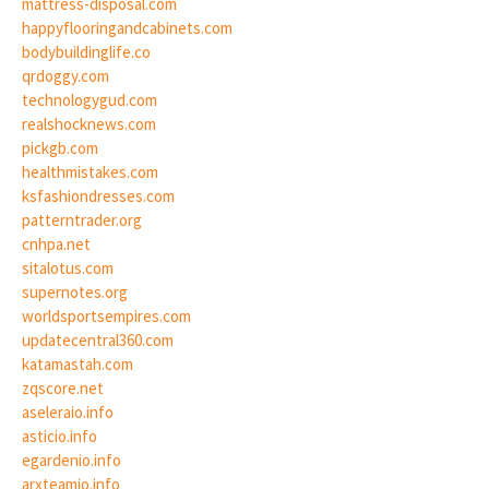
mattress-disposal.com
happyflooringandcabinets.com
bodybuildinglife.co
qrdoggy.com
technologygud.com
realshocknews.com
pickgb.com
healthmistakes.com
ksfashiondresses.com
patterntrader.org
cnhpa.net
sitalotus.com
supernotes.org
worldsportsempires.com
updatecentral360.com
katamastah.com
zqscore.net
aseleraio.info
asticio.info
egardenio.info
arxteamio.info