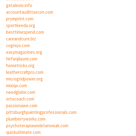
getalexio.info
accountaudittaxcon.com
prymprint.com
sportkeeda.org
besttimespend.com
careandcure.biz
cogniyo.com
easymagazines.org
hirfanjilasmi.com
hometricks.org
leathercraftpro.com
microgridpower.org
mixiqo.com
needglobe.com
ortocoach.com
passionawe.com
pittsburghpaintingprofessionals.com
plumberryworks.com
psychoterapiawioletanowak.com
quickultimate.com