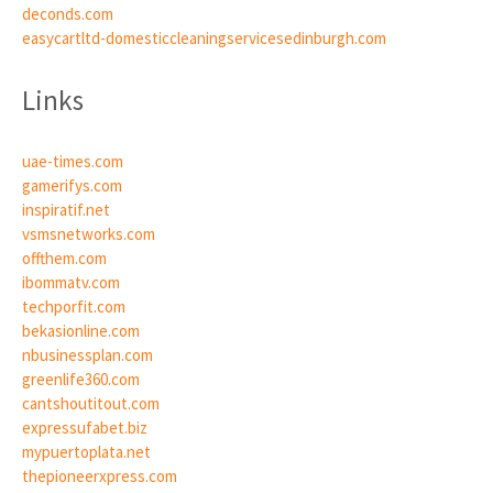
deconds.com
easycartltd-domesticcleaningservicesedinburgh.com
Links
uae-times.com
gamerifys.com
inspiratif.net
vsmsnetworks.com
offthem.com
ibommatv.com
techporfit.com
bekasionline.com
nbusinessplan.com
greenlife360.com
cantshoutitout.com
expressufabet.biz
mypuertoplata.net
thepioneerxpress.com