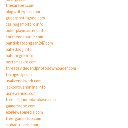
thecarepet.com
blogwriterplus.com
guestpostingseo.com
casinogambitpro.info
pokerplaymasters.info
courseoncourse.com
bantinbatdongsan247.com
bahednog.info
bahenxgek.info
pertamaskre.com
threadsvideoandphotodownloader.com
techgiddy.com
usalivenetwork.com
jackpotrushonline.info
ucnewshindi.com
freecellphonedatabase.com
gamersrope.com
exellewebmedia.com
free-gamestop.com
sinbadtravels.com