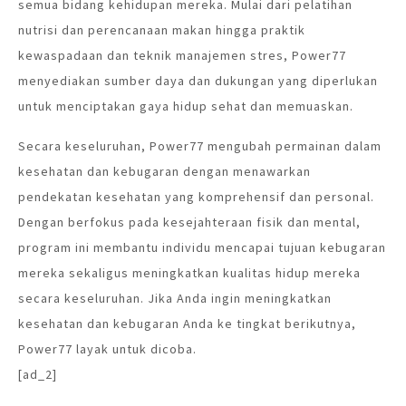
semua bidang kehidupan mereka. Mulai dari pelatihan
nutrisi dan perencanaan makan hingga praktik
kewaspadaan dan teknik manajemen stres, Power77
menyediakan sumber daya dan dukungan yang diperlukan
untuk menciptakan gaya hidup sehat dan memuaskan.
Secara keseluruhan, Power77 mengubah permainan dalam
kesehatan dan kebugaran dengan menawarkan
pendekatan kesehatan yang komprehensif dan personal.
Dengan berfokus pada kesejahteraan fisik dan mental,
program ini membantu individu mencapai tujuan kebugaran
mereka sekaligus meningkatkan kualitas hidup mereka
secara keseluruhan. Jika Anda ingin meningkatkan
kesehatan dan kebugaran Anda ke tingkat berikutnya,
Power77 layak untuk dicoba.
[ad_2]