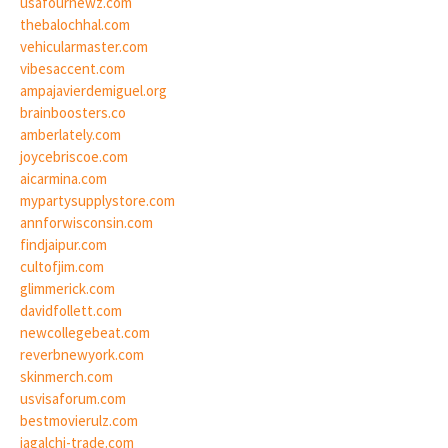
usafournewz.com
thebalochhal.com
vehicularmaster.com
vibesaccent.com
ampajavierdemiguel.org
brainboosters.co
amberlately.com
joycebriscoe.com
aicarmina.com
mypartysupplystore.com
annforwisconsin.com
findjaipur.com
cultofjim.com
glimmerick.com
davidfollett.com
newcollegebeat.com
reverbnewyork.com
skinmerch.com
usvisaforum.com
bestmovierulz.com
jagalchi-trade.com