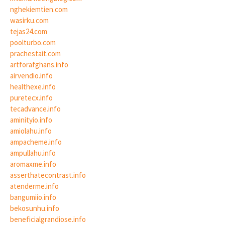
nghekiemtien.com
wasirku.com
tejas24.com
poolturbo.com
prachestait.com
artforafghans.info
airvendio.info
healthexe.info
puretecx.info
tecadvance.info
aminityio.info
amiolahu.info
ampacheme.info
ampullahu.info
aromaxme.info
asserthatecontrast.info
atenderme.info
bangumiio.info
bekosunhu.info
beneficialgrandiose.info