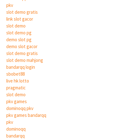
pkv
slot demo gratis
link slot gacor
slot demo
slot demo pg
demo slot pg
demo slot gacor
slot demo gratis
slot demo mahjong
bandarqq login
sbobet88
live hk lotto
pragmatic
slot demo
pkv games
dominoqq pkv
pkv games bandarqq
pkv
dominoqq
bandarqq