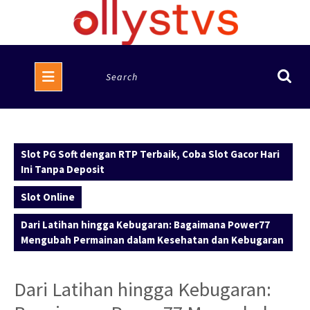
Skip
to
content
Open
Search
Button
for:
Slot PG Soft dengan RTP Terbaik, Coba Slot Gacor Hari
Ini Tanpa Deposit
Slot Online
Dari Latihan hingga Kebugaran: Bagaimana Power77
Mengubah Permainan dalam Kesehatan dan Kebugaran
Dari Latihan hingga Kebugaran: