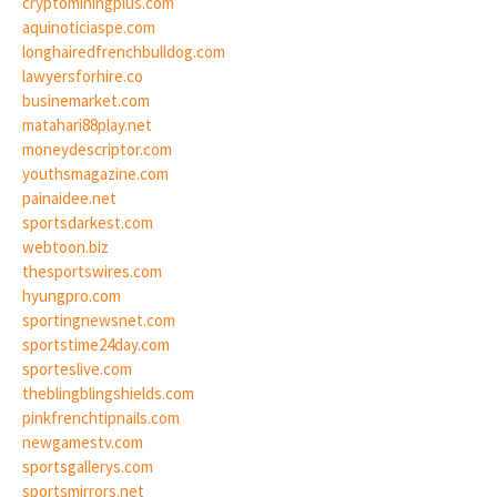
cryptominingplus.com
aquinoticiaspe.com
longhairedfrenchbulldog.com
lawyersforhire.co
businemarket.com
matahari88play.net
moneydescriptor.com
youthsmagazine.com
painaidee.net
sportsdarkest.com
webtoon.biz
thesportswires.com
hyungpro.com
sportingnewsnet.com
sportstime24day.com
sporteslive.com
theblingblingshields.com
pinkfrenchtipnails.com
newgamestv.com
sportsgallerys.com
sportsmirrors.net