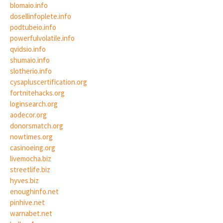
blomaio.info
dosellinfoplete.info
podtubeio.info
powerfulvolatile.info
qvidsio.info
shumaio.info
slotherio.info
cysapluscertification.org
fortnitehacks.org
loginsearch.org
aodecor.org
donorsmatch.org
nowtimes.org
casinoeing.org
livemocha.biz
streetlife.biz
hyves.biz
enoughinfo.net
pinhive.net
warnabet.net