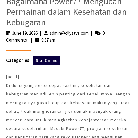
Bagaimana Power77 Mengubah
Permainan dalam Kesehatan dan
Kebugaran
June 19, 2026
June
|
admin@ollystvs.com
admin@ollystvs.com
|
0
Comments
|
19,
9:37 am
2026
Categories:
Slot Online
[ad_1]
Di dunia yang serba cepat saat ini, kesehatan dan
kebugaran menjadi lebih penting dari sebelumnya. Dengan
meningkatnya gaya hidup dan kebiasaan makan yang tidak
sehat, tidak mengherankan jika semakin banyak orang
mencari cara untuk meningkatkan kesejahteraan mereka
secara keseluruhan. Masuki Power77, program kesehatan
dan kebugaran baru yang revolusioner yang mengubah