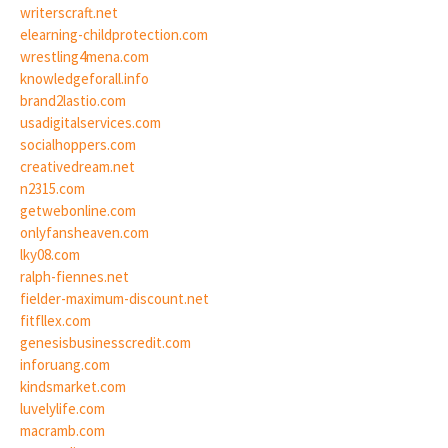
writerscraft.net
elearning-childprotection.com
wrestling4mena.com
knowledgeforall.info
brand2lastio.com
usadigitalservices.com
socialhoppers.com
creativedream.net
n2315.com
getwebonline.com
onlyfansheaven.com
lky08.com
ralph-fiennes.net
fielder-maximum-discount.net
fitfllex.com
genesisbusinesscredit.com
inforuang.com
kindsmarket.com
luvelylife.com
macramb.com