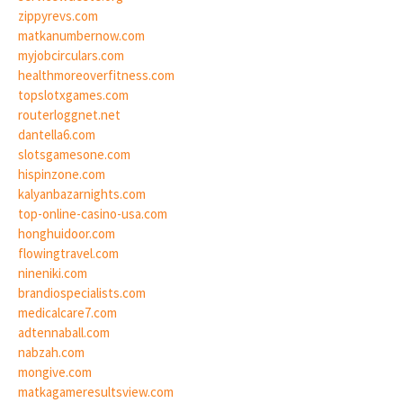
zippyrevs.com
matkanumbernow.com
myjobcirculars.com
healthmoreoverfitness.com
topslotxgames.com
routerloggnet.net
dantella6.com
slotsgamesone.com
hispinzone.com
kalyanbazarnights.com
top-online-casino-usa.com
honghuidoor.com
flowingtravel.com
nineniki.com
brandiospecialists.com
medicalcare7.com
adtennaball.com
nabzah.com
mongive.com
matkagameresultsview.com