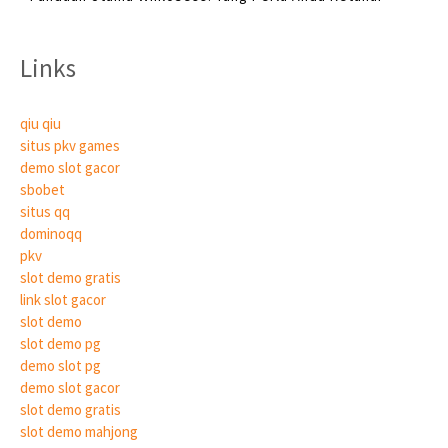
Links
qiu qiu
situs pkv games
demo slot gacor
sbobet
situs qq
dominoqq
pkv
slot demo gratis
link slot gacor
slot demo
slot demo pg
demo slot pg
demo slot gacor
slot demo gratis
slot demo mahjong