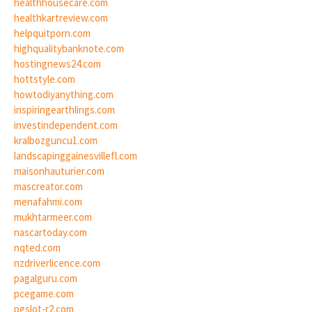
healthhousecare.com
healthkartreview.com
helpquitporn.com
highqualitybanknote.com
hostingnews24.com
hottstyle.com
howtodiyanything.com
inspiringearthlings.com
investindependent.com
kralbozguncu1.com
landscapinggainesvillefl.com
maisonhauturier.com
mascreator.com
menafahmi.com
mukhtarmeer.com
nascartoday.com
nqted.com
nzdriverlicence.com
pagalguru.com
pcegame.com
pgslot-r2.com