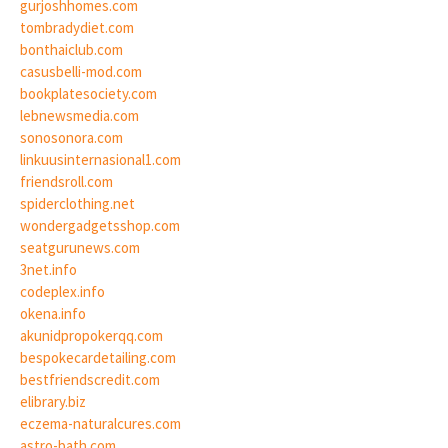
gurjoshhomes.com
tombradydiet.com
bonthaiclub.com
casusbelli-mod.com
bookplatesociety.com
lebnewsmedia.com
sonosonora.com
linkuusinternasional1.com
friendsroll.com
spiderclothing.net
wondergadgetsshop.com
seatgurunews.com
3net.info
codeplex.info
okena.info
akunidpropokerqq.com
bespokecardetailing.com
bestfriendscredit.com
elibrary.biz
eczema-naturalcures.com
astro-bath.com