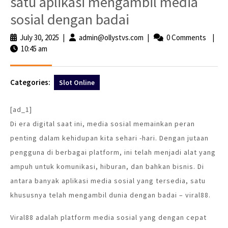
satu aplikasi mengambil media
sosial dengan badai
July 30, 2025
July
|
admin@ollystvs.com
admin@ollystvs.com
|
0 Comments
|
10:45 am
30,
2025
Categories:
Slot Online
[ad_1]
Di era digital saat ini, media sosial memainkan peran
penting dalam kehidupan kita sehari -hari. Dengan jutaan
pengguna di berbagai platform, ini telah menjadi alat yang
ampuh untuk komunikasi, hiburan, dan bahkan bisnis. Di
antara banyak aplikasi media sosial yang tersedia, satu
khususnya telah mengambil dunia dengan badai – viral88.
Viral88 adalah platform media sosial yang dengan cepat