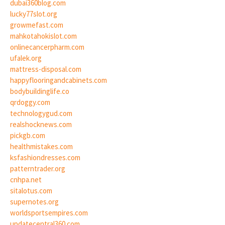
dubai360blog.com
lucky77slot.org
growmefast.com
mahkotahokislot.com
onlinecancerpharm.com
ufalek.org
mattress-disposal.com
happyflooringandcabinets.com
bodybuildinglife.co
qrdoggy.com
technologygud.com
realshocknews.com
pickgb.com
healthmistakes.com
ksfashiondresses.com
patterntrader.org
cnhpa.net
sitalotus.com
supernotes.org
worldsportsempires.com
updatecentral360.com