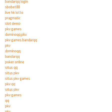
bandarqq login
sbobet88
live hk lotto
pragmatic
slot demo
pkv games
dominoqq pkv
pkv games bandarqq
pkv
dominoqq
bandarqq
poker online
situs qq
situs pkv
situs pkv games
pkv qq
situs pkv
pkv games
qq
pkv
pkv