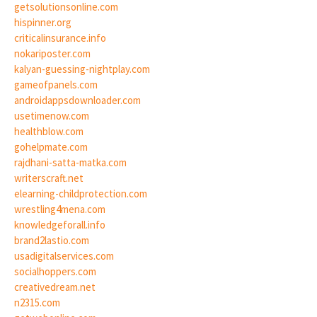
getsolutionsonline.com
hispinner.org
criticalinsurance.info
nokariposter.com
kalyan-guessing-nightplay.com
gameofpanels.com
androidappsdownloader.com
usetimenow.com
healthblow.com
gohelpmate.com
rajdhani-satta-matka.com
writerscraft.net
elearning-childprotection.com
wrestling4mena.com
knowledgeforall.info
brand2lastio.com
usadigitalservices.com
socialhoppers.com
creativedream.net
n2315.com