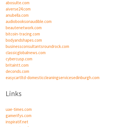
abosulte.com
aiverse24.com
anubella.com
audiobooksonaudible.com
beautenetwork.com
bitcoin-tracing.com
bodyandshapes.com
businessconsultantsroundrock.com
classicglobalnews.com
cybercusp.com
britaintt.com
deconds.com
easycartltd-domesticcleaningservicesedinburgh.com
Links
uae-times.com
gamerifys.com
inspiratif.net