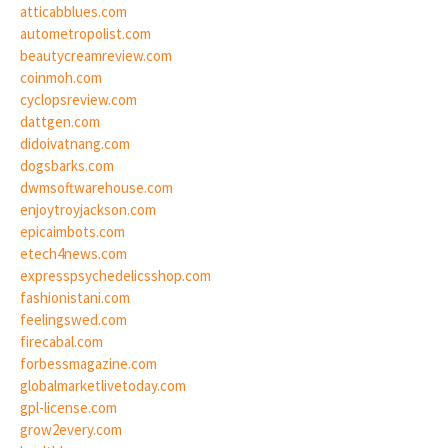
atticabblues.com
autometropolist.com
beautycreamreview.com
coinmoh.com
cyclopsreview.com
dattgen.com
didoivatnang.com
dogsbarks.com
dwmsoftwarehouse.com
enjoytroyjackson.com
epicaimbots.com
etech4news.com
expresspsychedelicsshop.com
fashionistani.com
feelingswed.com
firecabal.com
forbessmagazine.com
globalmarketlivetoday.com
gpl-license.com
grow2every.com