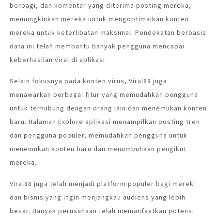
berbagi, dan komentar yang diterima posting mereka,
memungkinkan mereka untuk mengoptimalkan konten
mereka untuk keterlibatan maksimal. Pendekatan berbasis
data ini telah membantu banyak pengguna mencapai
keberhasilan viral di aplikasi.
Selain fokusnya pada konten virus, Viral88 juga
menawarkan berbagai fitur yang memudahkan pengguna
untuk terhubung dengan orang lain dan menemukan konten
baru. Halaman Explore aplikasi menampilkan posting tren
dan pengguna populer, memudahkan pengguna untuk
menemukan konten baru dan menumbuhkan pengikut
mereka.
Viral88 juga telah menjadi platform populer bagi merek
dan bisnis yang ingin menjangkau audiens yang lebih
besar. Banyak perusahaan telah memanfaatkan potensi