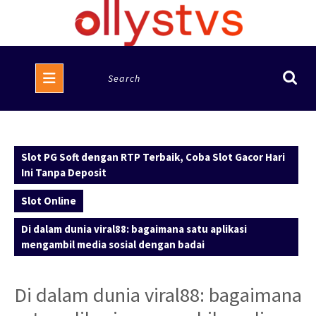
Skip
to
content
Open
Search
Button
for:
Slot PG Soft dengan RTP Terbaik, Coba Slot Gacor Hari
Ini Tanpa Deposit
Slot Online
Di dalam dunia viral88: bagaimana satu aplikasi
mengambil media sosial dengan badai
Di dalam dunia viral88: bagaimana