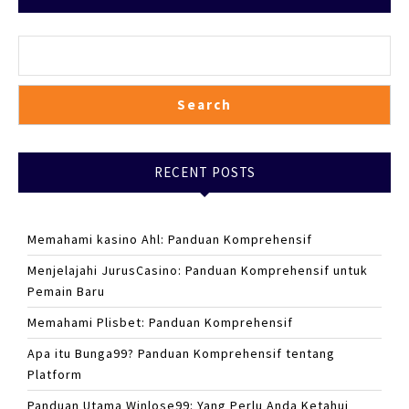
Search
RECENT POSTS
Memahami kasino Ahl: Panduan Komprehensif
Menjelajahi JurusCasino: Panduan Komprehensif untuk
Pemain Baru
Memahami Plisbet: Panduan Komprehensif
Apa itu Bunga99? Panduan Komprehensif tentang
Platform
Panduan Utama Winlose99: Yang Perlu Anda Ketahui