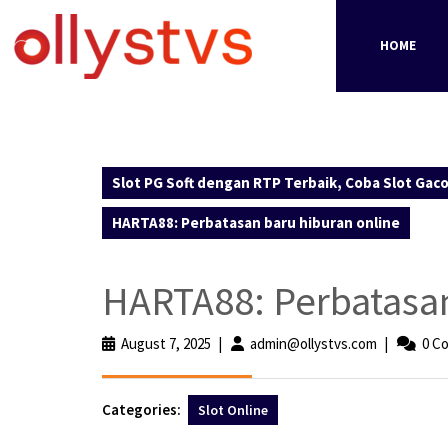
Skip
to
HOME
content
Slot PG Soft dengan RTP Terbaik, Coba Slot Gaco
HARTA88: Perbatasan baru hiburan online
HARTA88: Perbatasan
August 7, 2025
August
|
admin@ollystvs.com
admin@oll
|
0 C
7,
2025
Categories:
Slot Online