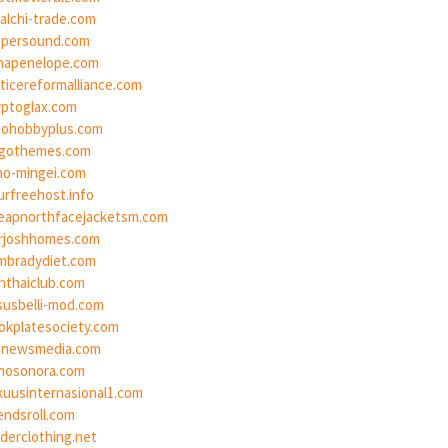
galchi-trade.com
opersound.com
napenelope.com
sticereformalliance.com
yptoglax.com
iohobbyplus.com
gothemes.com
ino-mingei.com
urfreehost.info
eapnorthfacejacketsm.com
rjoshhomes.com
mbradydiet.com
nthaiclub.com
susbelli-mod.com
okplatesociety.com
bnewsmedia.com
nosonora.com
nkuusinternasional1.com
iendsroll.com
iderclothing.net