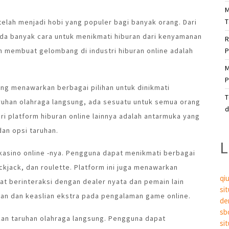
M
T
 telah menjadi hobi yang populer bagi banyak orang. Dari
ada banyak cara untuk menikmati hiburan dari kenyamanan
R
ah membuat gelombang di industri hiburan online adalah
P
M
P
ang menawarkan berbagai pilihan untuk dinikmati
T
aruhan olahraga langsung, ada sesuatu untuk semua orang
d
i platform hiburan online lainnya adalah antarmuka yang
an opsi taruhan.
L
kasino online -nya. Pengguna dapat menikmati berbagai
ckjack, dan roulette. Platform ini juga menawarkan
qiu
t berinteraksi dengan dealer nyata dan pemain lain
si
aan dan keaslian ekstra pada pengalaman game online.
de
sb
kan taruhan olahraga langsung. Pengguna dapat
si