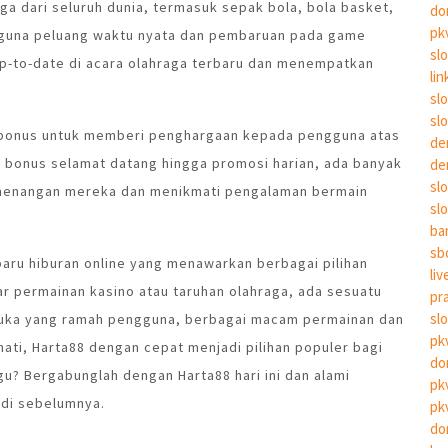
a dari seluruh dunia, termasuk sepak bola, bola basket,
do
pk
ngguna peluang waktu nyata dan pembaruan pada game
sl
p-to-date di acara olahraga terbaru dan menempatkan
lin
sl
sl
 bonus untuk memberi penghargaan kepada pengguna atas
de
ri bonus selamat datang hingga promosi harian, ada banyak
de
sl
menangan mereka dan menikmati pengalaman bermain
sl
ba
sb
aru hiburan online yang menawarkan berbagai pilihan
liv
 permainan kasino atau taruhan olahraga, ada sesuatu
pr
sl
rmuka yang ramah pengguna, berbagai macam permainan dan
pk
ati, Harta88 dengan cepat menjadi pilihan populer bagi
do
? Bergabunglah dengan Harta88 hari ini dan alami
pk
adi sebelumnya.
pk
do