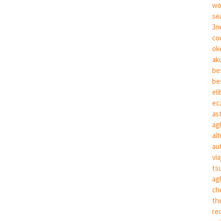
wo
se
3n
co
ok
ak
be
be
eli
ec
as
ag
al
au
vi
ts
ag
ch
th
re