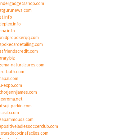
ndergadgetsshop.com
atgurunews.com
et.info
deplex.info
ena.info
unidpropokerqq.com
spokecardetailing.com
stfriendscredit.com
brary.biz
zema-naturalcures.com
tro-bath.com
hapal.com
tu-expo.com
thorjennijames.com
ajearoma.net
utsuji-parkin.com
harab.com
eapammousa.com
epositiveladiessoccerclub.com
cetasdecocinafaciles.com