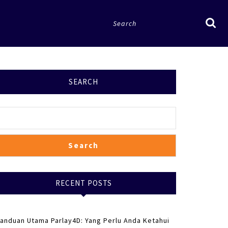
Search
for:
SEARCH
Search
RECENT POSTS
anduan Utama Parlay4D: Yang Perlu Anda Ketahui