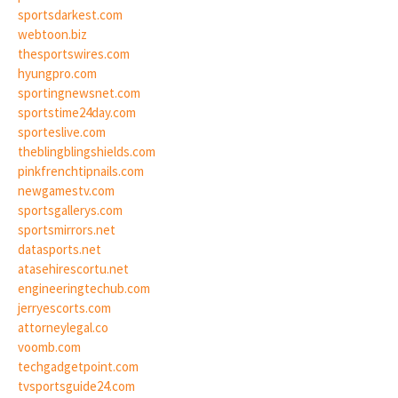
sportsdarkest.com
webtoon.biz
thesportswires.com
hyungpro.com
sportingnewsnet.com
sportstime24day.com
sporteslive.com
theblingblingshields.com
pinkfrenchtipnails.com
newgamestv.com
sportsgallerys.com
sportsmirrors.net
datasports.net
atasehirescortu.net
engineeringtechub.com
jerryescorts.com
attorneylegal.co
voomb.com
techgadgetpoint.com
tvsportsguide24.com