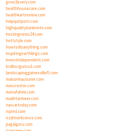
grow2every.com
healthhousecare.com
healthkartreview.com
helpquitporn.com
highqualitybanknote.com
hostingnews24.com
hottstyle.com
howtodiyanything.com
inspiringearthlings.com
investindependent.com
kralbozguncu1.com
landscapinggainesvillefl.com
maisonhauturier.com
mascreator.com
menafahmi.com
mukhtarmeer.com
nascartoday.com
nqted.com
nzdriverlicence.com
pagalguru.com
pcegame.com