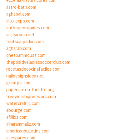
eczema-naturalcures.com
astro-bath.com
aghapal.com
altu-expo.com
authorjennijames.com
viajearoma.net
tsutsuji-parkin.com
agharab.com
cheapammousa.com
thepositiveladiessoccerclub.com
recetasdecocinafaciles.com
naildesignsidea.net
greatpai.com
paperlanterntheatre.org
freeworshipnetwork.com
watercraftllc.com
abourge.com
afiliixs.com
alharammallz.com
americanbulletins.com
asespares.com