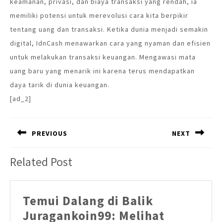
keamanan, privasi, dan biaya transaksi yang rendah, ia
memiliki potensi untuk merevolusi cara kita berpikir
tentang uang dan transaksi. Ketika dunia menjadi semakin
digital, IdnCash menawarkan cara yang nyaman dan efisien
untuk melakukan transaksi keuangan. Mengawasi mata
uang baru yang menarik ini karena terus mendapatkan
daya tarik di dunia keuangan.
[ad_2]
Post
PREVIOUS
NEXT
navigation
Previous
Next
Related Post
post:
post:
Temui Dalang di Balik
Juragankoin99: Melihat