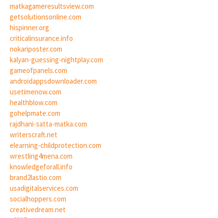
matkagameresultsview.com
getsolutionsonline.com
hispinner.org
criticalinsurance.info
nokariposter.com
kalyan-guessing-nightplay.com
gameofpanels.com
androidappsdownloader.com
usetimenow.com
healthblow.com
gohelpmate.com
rajdhani-satta-matka.com
writerscraft.net
elearning-childprotection.com
wrestling4mena.com
knowledgeforall.info
brand2lastio.com
usadigitalservices.com
socialhoppers.com
creativedream.net