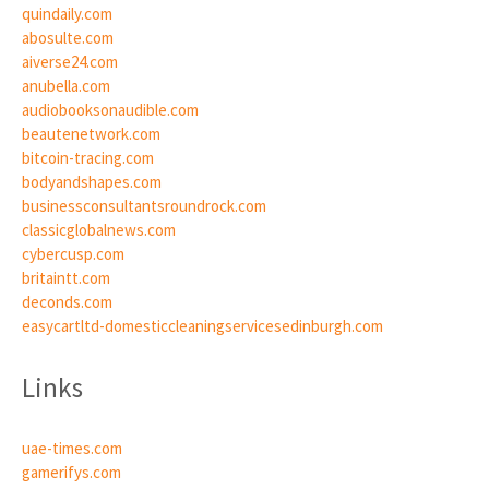
quindaily.com
abosulte.com
aiverse24.com
anubella.com
audiobooksonaudible.com
beautenetwork.com
bitcoin-tracing.com
bodyandshapes.com
businessconsultantsroundrock.com
classicglobalnews.com
cybercusp.com
britaintt.com
deconds.com
easycartltd-domesticcleaningservicesedinburgh.com
Links
uae-times.com
gamerifys.com