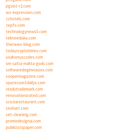
pgslot-r2.com
ws-expression.com
zchotels.com
zepfo.com
technologynews5.com
teknoeduka.com
thenews-blog.com
todaycryptotimes.com
usabonuscodes.com
sm-satta-makta-gods.com
softwaredegimnasios.com
soopermagazine.com
spacecoastdailys.com
readytrademark.com
renovationsrated.com
scoziarestaurant.com
seohart.com
set-cleaning.com
promodesignai.com
publicistspaper.com