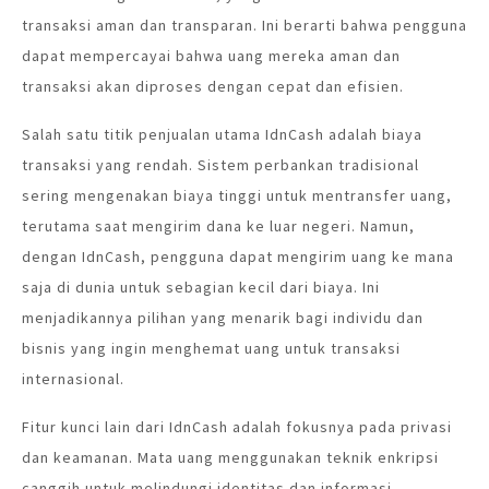
transaksi aman dan transparan. Ini berarti bahwa pengguna
dapat mempercayai bahwa uang mereka aman dan
transaksi akan diproses dengan cepat dan efisien.
Salah satu titik penjualan utama IdnCash adalah biaya
transaksi yang rendah. Sistem perbankan tradisional
sering mengenakan biaya tinggi untuk mentransfer uang,
terutama saat mengirim dana ke luar negeri. Namun,
dengan IdnCash, pengguna dapat mengirim uang ke mana
saja di dunia untuk sebagian kecil dari biaya. Ini
menjadikannya pilihan yang menarik bagi individu dan
bisnis yang ingin menghemat uang untuk transaksi
internasional.
Fitur kunci lain dari IdnCash adalah fokusnya pada privasi
dan keamanan. Mata uang menggunakan teknik enkripsi
canggih untuk melindungi identitas dan informasi