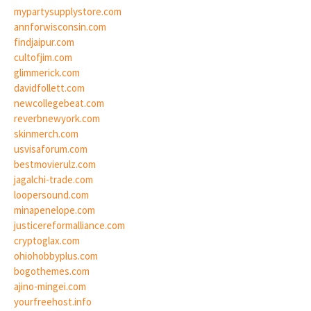
mypartysupplystore.com
annforwisconsin.com
findjaipur.com
cultofjim.com
glimmerick.com
davidfollett.com
newcollegebeat.com
reverbnewyork.com
skinmerch.com
usvisaforum.com
bestmovierulz.com
jagalchi-trade.com
loopersound.com
minapenelope.com
justicereformalliance.com
cryptoglax.com
ohiohobbyplus.com
bogothemes.com
ajino-mingei.com
yourfreehost.info