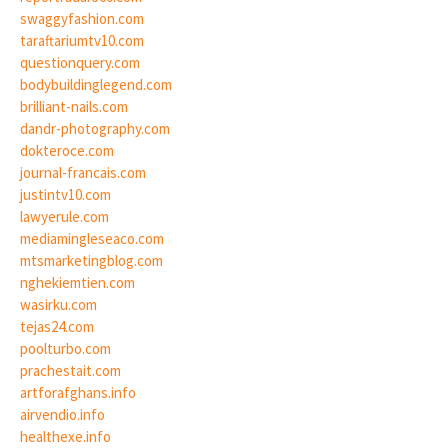
swaggyfashion.com
taraftariumtv10.com
questionquery.com
bodybuildinglegend.com
brilliant-nails.com
dandr-photography.com
dokteroce.com
journal-francais.com
justintv10.com
lawyerule.com
mediamingleseaco.com
mtsmarketingblog.com
nghekiemtien.com
wasirku.com
tejas24.com
poolturbo.com
prachestait.com
artforafghans.info
airvendio.info
healthexe.info