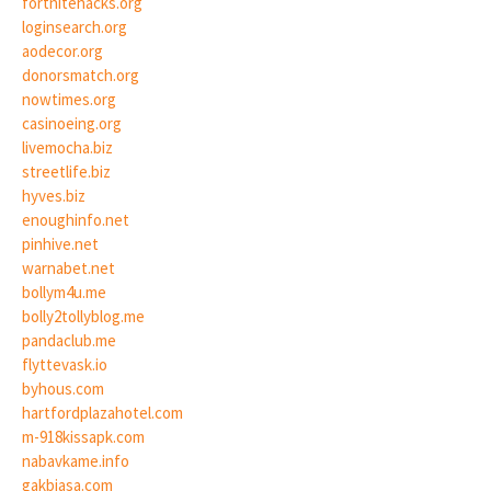
fortnitehacks.org
loginsearch.org
aodecor.org
donorsmatch.org
nowtimes.org
casinoeing.org
livemocha.biz
streetlife.biz
hyves.biz
enoughinfo.net
pinhive.net
warnabet.net
bollym4u.me
bolly2tollyblog.me
pandaclub.me
flyttevask.io
byhous.com
hartfordplazahotel.com
m-918kissapk.com
nabavkame.info
gakbiasa.com