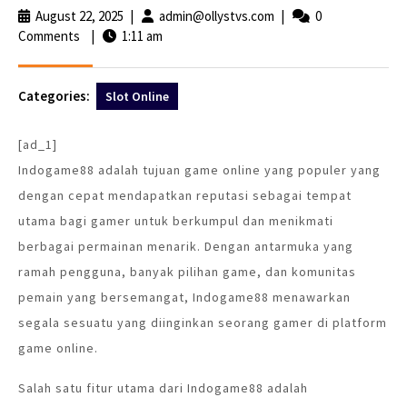
August 22, 2025
August
|
admin@ollystvs.com
admin@ollystvs.com
|
0
Comments
|
1:11 am
22,
2025
Categories:
Slot Online
[ad_1]
Indogame88 adalah tujuan game online yang populer yang
dengan cepat mendapatkan reputasi sebagai tempat
utama bagi gamer untuk berkumpul dan menikmati
berbagai permainan menarik. Dengan antarmuka yang
ramah pengguna, banyak pilihan game, dan komunitas
pemain yang bersemangat, Indogame88 menawarkan
segala sesuatu yang diinginkan seorang gamer di platform
game online.
Salah satu fitur utama dari Indogame88 adalah