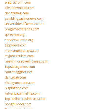
webfullform.com
allviddownload.com
decorsmag.com
gamblingcasinonews.com
universitiesofamerica.net
progameofbrands.com
qbreview.org
servicewueste.org
zippyrevs.com
matkanumbernow.com
myjobcirculars.com
healthmoreoverfitness.com
topslotxgames.com
routerloggnet.net
dantella6.com
slotsgamesone.com
hispinzone.com
kalyanbazarnights.com
top-online-casino-usa.com
honghuidoor.com