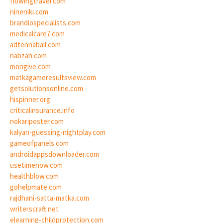
flowingtravel.com
nineniki.com
brandiospecialists.com
medicalcare7.com
adtennaball.com
nabzah.com
mongive.com
matkagameresultsview.com
getsolutionsonline.com
hispinner.org
criticalinsurance.info
nokariposter.com
kalyan-guessing-nightplay.com
gameofpanels.com
androidappsdownloader.com
usetimenow.com
healthblow.com
gohelpmate.com
rajdhani-satta-matka.com
writerscraft.net
elearning-childprotection.com