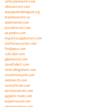
vehicularmaster.com
vibesaccent.com
ampajavierdemiguel.org
brainboosters.co
amberlately.com
joycebriscoe.com
aicarmina.com
mypartysupplystore.com
annforwisconsin.com
findjaipur.com
cultofjim.com
glimmerick.com
davidfollett.com
newcollegebeat.com
reverbnewyork.com
skinmerch.com
usvisaforum.com
bestmovierulz.com
jagalchi-trade.com
loopersound.com
minapenelope.com