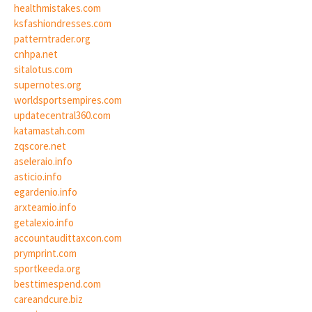
healthmistakes.com
ksfashiondresses.com
patterntrader.org
cnhpa.net
sitalotus.com
supernotes.org
worldsportsempires.com
updatecentral360.com
katamastah.com
zqscore.net
aseleraio.info
asticio.info
egardenio.info
arxteamio.info
getalexio.info
accountaudittaxcon.com
prymprint.com
sportkeeda.org
besttimespend.com
careandcure.biz