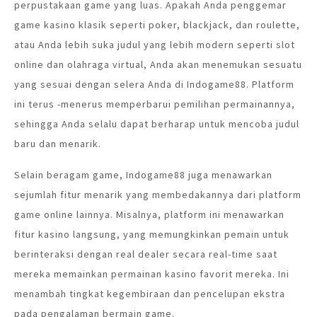
perpustakaan game yang luas. Apakah Anda penggemar
game kasino klasik seperti poker, blackjack, dan roulette,
atau Anda lebih suka judul yang lebih modern seperti slot
online dan olahraga virtual, Anda akan menemukan sesuatu
yang sesuai dengan selera Anda di Indogame88. Platform
ini terus -menerus memperbarui pemilihan permainannya,
sehingga Anda selalu dapat berharap untuk mencoba judul
baru dan menarik.
Selain beragam game, Indogame88 juga menawarkan
sejumlah fitur menarik yang membedakannya dari platform
game online lainnya. Misalnya, platform ini menawarkan
fitur kasino langsung, yang memungkinkan pemain untuk
berinteraksi dengan real dealer secara real-time saat
mereka memainkan permainan kasino favorit mereka. Ini
menambah tingkat kegembiraan dan pencelupan ekstra
pada pengalaman bermain game.