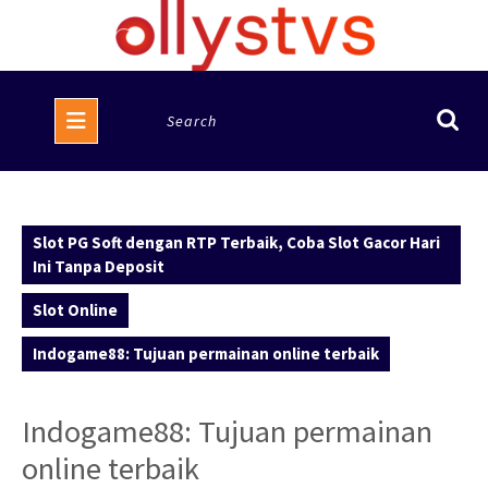
Skip
to
content
Open
Search
Button
for:
Slot PG Soft dengan RTP Terbaik, Coba Slot Gacor Hari
Ini Tanpa Deposit
Slot Online
Indogame88: Tujuan permainan online terbaik
Indogame88: Tujuan permainan
online terbaik