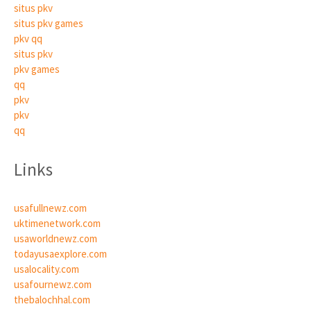
situs pkv
situs pkv games
pkv qq
situs pkv
pkv games
qq
pkv
pkv
qq
Links
usafullnewz.com
uktimenetwork.com
usaworldnewz.com
todayusaexplore.com
usalocality.com
usafournewz.com
thebalochhal.com