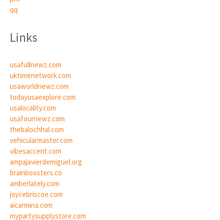
qq
Links
usafullnewz.com
uktimenetwork.com
usaworldnewz.com
todayusaexplore.com
usalocality.com
usafournewz.com
thebalochhal.com
vehicularmaster.com
vibesaccent.com
ampajavierdemiguel.org
brainboosters.co
amberlately.com
joycebriscoe.com
aicarmina.com
mypartysupplystore.com