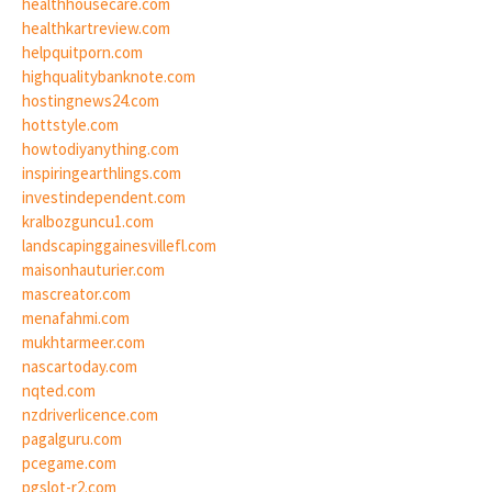
healthhousecare.com
healthkartreview.com
helpquitporn.com
highqualitybanknote.com
hostingnews24.com
hottstyle.com
howtodiyanything.com
inspiringearthlings.com
investindependent.com
kralbozguncu1.com
landscapinggainesvillefl.com
maisonhauturier.com
mascreator.com
menafahmi.com
mukhtarmeer.com
nascartoday.com
nqted.com
nzdriverlicence.com
pagalguru.com
pcegame.com
pgslot-r2.com