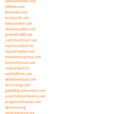
vsmsnetworks.com
offthem.com
ibommatv.com
techporfit.com
bekasionline.com
nbusinessplan.com
greenlife360.com
cantshoutitout.com
expressufabet.biz
mypuertoplata.net
thepioneerxpress.com
howtofixissue.com
teamufabet.biz
webfullform.com
allviddownload.com
decorsmag.com
gamblingcasinonews.com
universitiesofamerica.net
progameofbrands.com
qbreview.org
servicewueste.org