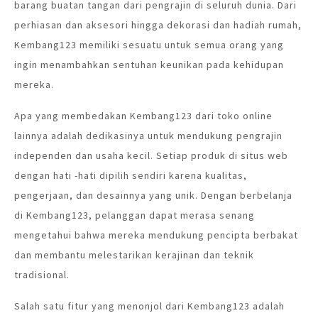
barang buatan tangan dari pengrajin di seluruh dunia. Dari
perhiasan dan aksesori hingga dekorasi dan hadiah rumah,
Kembang123 memiliki sesuatu untuk semua orang yang
ingin menambahkan sentuhan keunikan pada kehidupan
mereka.
Apa yang membedakan Kembang123 dari toko online
lainnya adalah dedikasinya untuk mendukung pengrajin
independen dan usaha kecil. Setiap produk di situs web
dengan hati -hati dipilih sendiri karena kualitas,
pengerjaan, dan desainnya yang unik. Dengan berbelanja
di Kembang123, pelanggan dapat merasa senang
mengetahui bahwa mereka mendukung pencipta berbakat
dan membantu melestarikan kerajinan dan teknik
tradisional.
Salah satu fitur yang menonjol dari Kembang123 adalah