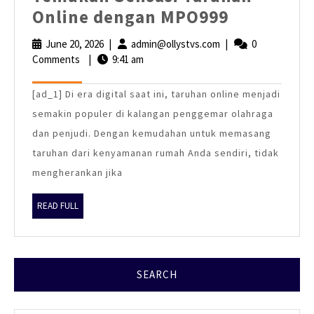
Temukan
Online dengan MPO999
Sensasi
June 20, 2026
June
|
admin@ollystvs.com
admin@ollystvs.com
|
0
Taruhan
Comments
|
20,
9:41 am
2026
Online
[ad_1] Di era digital saat ini, taruhan online menjadi
dengan
semakin populer di kalangan penggemar olahraga
MPO999
dan penjudi. Dengan kemudahan untuk memasang
taruhan dari kenyamanan rumah Anda sendiri, tidak
mengherankan jika
READ
READ FULL
FULL
SEARCH