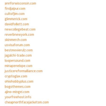
annforwisconsin.com
findjaipur.com
cultofjim.com
glimmerick.com
davidfollett.com
newcollegebeat.com
reverbnewyork.com
skinmerch.com
usvisaforum.com
bestmovierulz.com
jagalchi-trade.com
loopersound.com
minapenelope.com
justicereformalliance.com
cryptoglax.com
ohiohobbyplus.com
bogothemes.com
ajino-mingei.com
yourfreehost.info
cheapnorthfacejacketsm.com