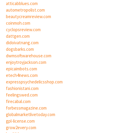
atticabblues.com
autometropolist.com
beautycreamreview.com
coinmoh.com
cyclopsreview.com
dattgen.com
didoivatnang.com
dogsbarks.com
dwmsoftwarehouse.com
enjoytroyjackson.com
epicaimbots.com
etech4news.com
expresspsychedelicsshop.com
fashionistani.com
feelingswed.com
firecabal.com
forbessmagazine.com
globalmarketlivetoday.com
gpl-license.com
grow2every.com