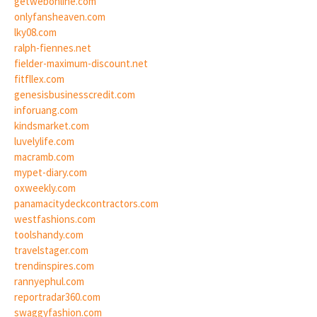
getwebonline.com
onlyfansheaven.com
lky08.com
ralph-fiennes.net
fielder-maximum-discount.net
fitfllex.com
genesisbusinesscredit.com
inforuang.com
kindsmarket.com
luvelylife.com
macramb.com
mypet-diary.com
oxweekly.com
panamacitydeckcontractors.com
westfashions.com
toolshandy.com
travelstager.com
trendinspires.com
rannyephul.com
reportradar360.com
swaggyfashion.com