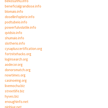
bekosunhu.info
beneficialgrandiose.info
blomaio.info
dosellinfoplete.info
podtubeio.info
powerfulvolatile.info
qvidsio.info
shumaio.info
slotherio.info
cysapluscertification.org
fortnitehacks.org
loginsearch.org
aodecor.org
donorsmatch.org
nowtimes.org
casinoeing.org
livemocha.biz
streetlife.biz
hyves.biz
enoughinfo.net
pinhive.net