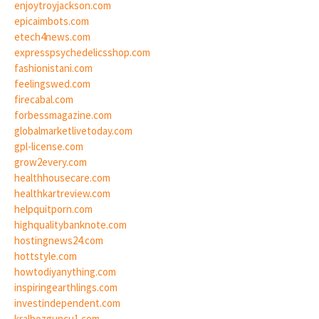
enjoytroyjackson.com
epicaimbots.com
etech4news.com
expresspsychedelicsshop.com
fashionistani.com
feelingswed.com
firecabal.com
forbessmagazine.com
globalmarketlivetoday.com
gpl-license.com
grow2every.com
healthhousecare.com
healthkartreview.com
helpquitporn.com
highqualitybanknote.com
hostingnews24.com
hottstyle.com
howtodiyanything.com
inspiringearthlings.com
investindependent.com
kralbozguncu1.com