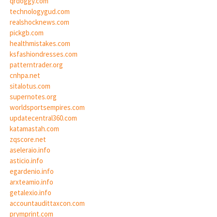
qrdoggy.com
technologygud.com
realshocknews.com
pickgb.com
healthmistakes.com
ksfashiondresses.com
patterntrader.org
cnhpa.net
sitalotus.com
supernotes.org
worldsportsempires.com
updatecentral360.com
katamastah.com
zqscore.net
aseleraio.info
asticio.info
egardenio.info
arxteamio.info
getalexio.info
accountaudittaxcon.com
prymprint.com