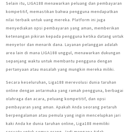
Selain itu, LIGA188 menawarkan peluang dan pembayaran
kompetitif, memastikan bahwa pengguna mendapatkan
nilai terbaik untuk uang mereka. Platform ini juga
menyediakan opsi pembayaran yang aman, memberikan
ketenangan pikiran kepada pengguna ketika datang untuk
menyetor dan menarik dana. Layanan pelanggan adalah
area lain di mana LIGA188 unggul, menawarkan dukungan
sepanjang waktu untuk membantu pengguna dengan
pertanyaan atau masalah yang mungkin mereka miliki.
Secara keseluruhan, Liga188 merevolusi dunia taruhan
online dengan antarmuka yang ramah pengguna, berbagai
olahraga dan acara, peluang kompetitif, dan opsi
pembayaran yang aman. Apakah Anda seorang petaruh
berpengalaman atau pemula yang ingin mencelupkan jari
kaki Anda ke dunia taruhan online, Liga188 memiliki
sesuatu untuk semua orang. Jadi mengapa tidak