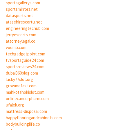
sportsgallerys.com
sportsmirrors.net
datasports.net
atasehirescortu.net
engineeringtechub.com
jerryescorts.com
attorneylegal.co
voomb.com
techgadgetpoint.com
tvsportsguide24.com
sportsreviews24.com
dubai360blog.com
lucky77slot.org
growmefast.com
mahkotahokislot.com
onlinecancerpharm.com
ufalek.org
mattress-disposal.com
happyflooringandcabinets.com
bodybuildinglife.co