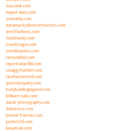
macramb.com
mypet-diary.com
oxweekly.com
panamacitydeckcontractors.com
westfashions.com
toolshandy.com
travelstager.com
trendinspires.com
rannyephul.com
reportradar360.com
swaggyfashion.com
taraftariumtv10.com
questionquery.com
bodybuildinglegend.com
brilliant-nails.com
dandr-photography.com
dokteroce.com
journal-francais.com
justintv10.com
lawyerule.com