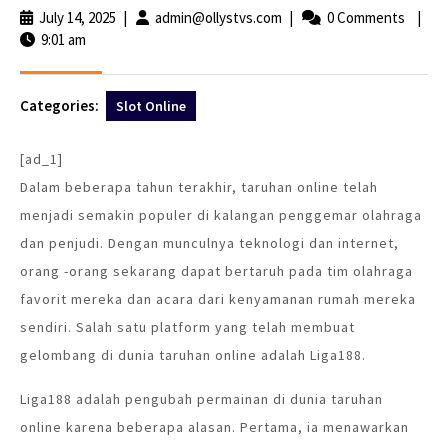
July 14, 2025
July
|
admin@ollystvs.com
admin@ollystvs.com
|
0 Comments
|
9:01 am
14,
2025
Categories:
Slot Online
[ad_1]
Dalam beberapa tahun terakhir, taruhan online telah
menjadi semakin populer di kalangan penggemar olahraga
dan penjudi. Dengan munculnya teknologi dan internet,
orang -orang sekarang dapat bertaruh pada tim olahraga
favorit mereka dan acara dari kenyamanan rumah mereka
sendiri. Salah satu platform yang telah membuat
gelombang di dunia taruhan online adalah Liga188.
Liga188 adalah pengubah permainan di dunia taruhan
online karena beberapa alasan. Pertama, ia menawarkan