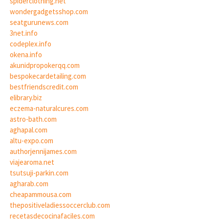
spiderclothing.net
wondergadgetsshop.com
seatgurunews.com
3net.info
codeplex.info
okena.info
akunidpropokerqq.com
bespokecardetailing.com
bestfriendscredit.com
elibrary.biz
eczema-naturalcures.com
astro-bath.com
aghapal.com
altu-expo.com
authorjennijames.com
viajearoma.net
tsutsuji-parkin.com
agharab.com
cheapammousa.com
thepositiveladiessoccerclub.com
recetasdecocinafaciles.com