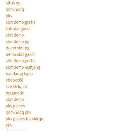
situs qq
dominoqq
pkv
slot demo gratis
link slot gacor
slot demo
slot demo pg
demo slot pg
demo slot gacor
slot demo gratis
slot demo mahjong
bandarqq login
sbobet88
live hk lotto
pragmatic
slot demo
pkv games
dominoqq pkv
pkv games bandarqq
pkv