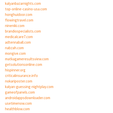
kalyanbazarnights.com
top-online-casino-usa.com
honghuidoor.com
flowingtravel.com
nineniki.com
brandiospecialists.com
medicalcare7.com
adtennaball.com
nabzah.com
mongive.com
matkagameresultsview.com
getsolutionsonline.com
hispinner.org
criticalinsurance.info
nokariposter.com
kalyan-guessing-nightplay.com
gameofpanels.com
androidappsdownloader.com
usetimenow.com
healthblow.com