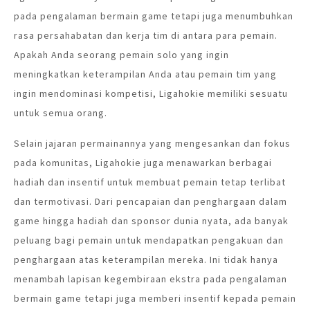
pada pengalaman bermain game tetapi juga menumbuhkan
rasa persahabatan dan kerja tim di antara para pemain.
Apakah Anda seorang pemain solo yang ingin
meningkatkan keterampilan Anda atau pemain tim yang
ingin mendominasi kompetisi, Ligahokie memiliki sesuatu
untuk semua orang.
Selain jajaran permainannya yang mengesankan dan fokus
pada komunitas, Ligahokie juga menawarkan berbagai
hadiah dan insentif untuk membuat pemain tetap terlibat
dan termotivasi. Dari pencapaian dan penghargaan dalam
game hingga hadiah dan sponsor dunia nyata, ada banyak
peluang bagi pemain untuk mendapatkan pengakuan dan
penghargaan atas keterampilan mereka. Ini tidak hanya
menambah lapisan kegembiraan ekstra pada pengalaman
bermain game tetapi juga memberi insentif kepada pemain