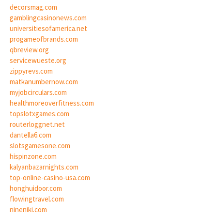
decorsmag.com
gamblingcasinonews.com
universitiesofamerica.net
progameofbrands.com
qbreview.org
servicewueste.org
zippyrevs.com
matkanumbernow.com
myjobcirculars.com
healthmoreoverfitness.com
topslotxgames.com
routerloggnet.net
dantella6.com
slotsgamesone.com
hispinzone.com
kalyanbazarnights.com
top-online-casino-usa.com
honghuidoor.com
flowingtravel.com
nineniki.com