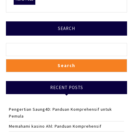
FULL
SEARCH
Search
RECENT POSTS
Pengertian Saung4D: Panduan Komprehensif untuk
Pemula
Memahami kasino Ahl: Panduan Komprehensif