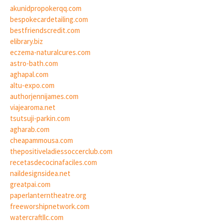
akunidpropokerqq.com
bespokecardetailing.com
bestfriendscredit.com
elibrary.biz
eczema-naturalcures.com
astro-bath.com
aghapal.com
altu-expo.com
authorjennijames.com
viajearoma.net
tsutsuji-parkin.com
agharab.com
cheapammousa.com
thepositiveladiessoccerclub.com
recetasdecocinafaciles.com
naildesignsidea.net
greatpai.com
paperlanterntheatre.org
freeworshipnetwork.com
watercraftllc.com