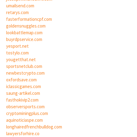
umailsend.com
retarys.com
fasterformationcpf.com
goldensnuggles.com
lookbattlemap.com
buyrdpservice.com
yesport.net
tostylo.com
yougetthat.net
sportsnetclub.com
newbestcrypto.com
oxfordsave.com
iclassicgames.com
saung-artikel.com
fasthokivip2.com
observersports.com
cryptominingplus.com
aquinoticiaspe.com
longhairedfrenchbulldog.com
lawyersforhire.co