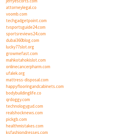
jerryescorts.com
attorneylegal.co
voomb.com
techgadgetpoint.com
tvsportsguide24.com
sportsreviews24.com
dubai360blog.com
lucky77slot.org
growmefast.com
mahkotahokislot.com
onlinecancerpharm.com
ufalek.org
mattress-disposal.com
happyflooringandcabinets.com
bodybuildinglife.co
qrdoggy.com
technologygud.com
realshocknews.com
pickgb.com
healthmistakes.com
ksfashiondresses.com