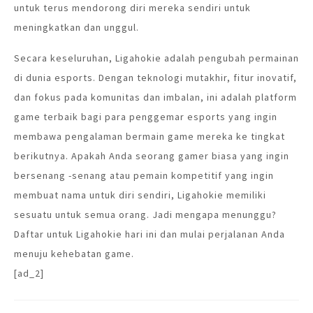
untuk terus mendorong diri mereka sendiri untuk
meningkatkan dan unggul.
Secara keseluruhan, Ligahokie adalah pengubah permainan
di dunia esports. Dengan teknologi mutakhir, fitur inovatif,
dan fokus pada komunitas dan imbalan, ini adalah platform
game terbaik bagi para penggemar esports yang ingin
membawa pengalaman bermain game mereka ke tingkat
berikutnya. Apakah Anda seorang gamer biasa yang ingin
bersenang -senang atau pemain kompetitif yang ingin
membuat nama untuk diri sendiri, Ligahokie memiliki
sesuatu untuk semua orang. Jadi mengapa menunggu?
Daftar untuk Ligahokie hari ini dan mulai perjalanan Anda
menuju kehebatan game.
[ad_2]
Post