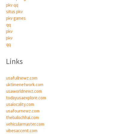
pkv qq
situs pkv
pkv games
qq
pkv
pkv
qq
Links
usafullnewz.com
uktimenetwork.com
usaworldnewz.com
todayusaexplore.com
usalocality.com
usafournewz.com
thebalochhal.com
vehicularmaster.com
vibesaccent.com