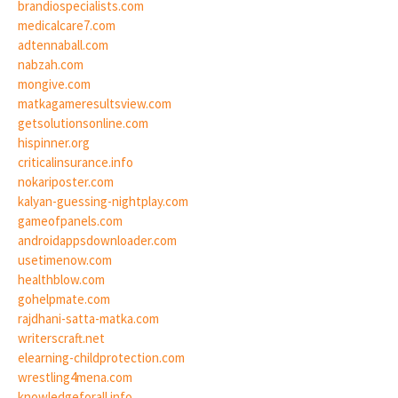
brandiospecialists.com
medicalcare7.com
adtennaball.com
nabzah.com
mongive.com
matkagameresultsview.com
getsolutionsonline.com
hispinner.org
criticalinsurance.info
nokariposter.com
kalyan-guessing-nightplay.com
gameofpanels.com
androidappsdownloader.com
usetimenow.com
healthblow.com
gohelpmate.com
rajdhani-satta-matka.com
writerscraft.net
elearning-childprotection.com
wrestling4mena.com
knowledgeforall.info