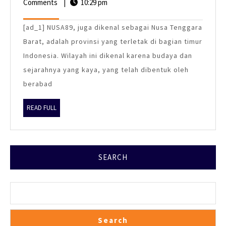
dan
Comments
|
28,
10:29 pm
2025
sejarah
[ad_1] NUSA89, juga dikenal sebagai Nusa Tenggara
nusa89
Barat, adalah provinsi yang terletak di bagian timur
yang
Indonesia. Wilayah ini dikenal karena budaya dan
kaya
sejarahnya yang kaya, yang telah dibentuk oleh
berabad
READ
READ FULL
FULL
SEARCH
Search