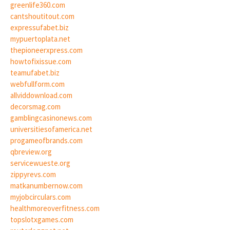
greenlife360.com
cantshoutitout.com
expressufabet.biz
mypuertoplata.net
thepioneerxpress.com
howtofixissue.com
teamufabet.biz
webfullform.com
allviddownload.com
decorsmag.com
gamblingcasinonews.com
universitiesofamerica.net
progameofbrands.com
qbreview.org
servicewueste.org
zippyrevs.com
matkanumbernow.com
myjobcirculars.com
healthmoreoverfitness.com
topslotxgames.com