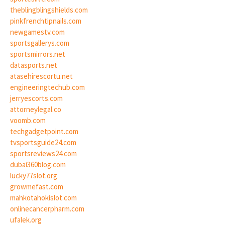
theblingblingshields.com
pinkfrenchtipnails.com
newgamestv.com
sportsgallerys.com
sportsmirrors.net
datasports.net
atasehirescortu.net
engineeringtechub.com
jerryescorts.com
attorneylegal.co
voomb.com
techgadgetpoint.com
tvsportsguide24.com
sportsreviews24.com
dubai360blog.com
lucky77slot.org
growmefast.com
mahkotahokislot.com
onlinecancerpharm.com
ufalek.org