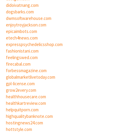
didoivatnang.com
dogsbarks.com
dwmsoftwarehouse.com
enjoytroyjackson.com
epicaimbots.com
etech4news.com
expresspsychedelicsshop.com
fashionistani.com
feelingswed.com
firecabal.com
forbessmagazine.com
globalmarketlivetoday.com
gpl-license.com
grow2every.com
healthhousecare.com
healthkartreview.com
helpquitporn.com
highqualitybanknote.com
hostingnews24.com
hottstyle.com