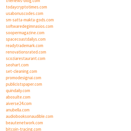
thenews-blog.com
todaycryptotimes.com
usabonuscodes.com
sm-satta-makta-gods.com
softwaredegimnasios.com
soopermagazine.com
spacecoastdailys.com
readytrademark.com
renovationsrated.com
scoziarestaurant.com
seohart.com
set-cleaning.com
promodesignai.com
publicistspaper.com
quindaily.com
abosulte.com
aiverse24.com
anubella.com
audiobooksonaudible.com
beautenetwork.com
bitcoin-tracing.com