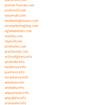
journal-francais.com
justintv10.com
lawyerule.com
mediamingleseaco.com
mtsmarketingblog.com
nghekiemtien.com
wasirku.com
tejas24.com
poolturbo.com
prachestait.com
artforafghans.info
airvendio.info
healthexe.info
puretecx.info
tecadvance.info
aminityio.info
amiolahu.info
ampacheme.info
ampullahu.info
aromaxme.info