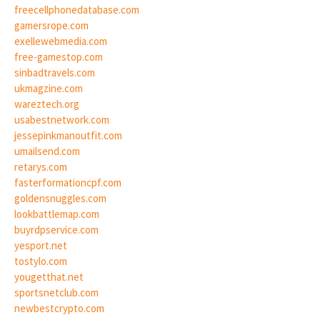
freecellphonedatabase.com
gamersrope.com
exellewebmedia.com
free-gamestop.com
sinbadtravels.com
ukmagzine.com
wareztech.org
usabestnetwork.com
jessepinkmanoutfit.com
umailsend.com
retarys.com
fasterformationcpf.com
goldensnuggles.com
lookbattlemap.com
buyrdpservice.com
yesport.net
tostylo.com
yougetthat.net
sportsnetclub.com
newbestcrypto.com