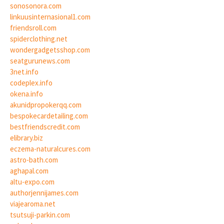
sonosonora.com
linkuusinternasional1.com
friendsroll.com
spiderclothing.net
wondergadgetsshop.com
seatgurunews.com
3net.info
codeplex.info
okena.info
akunidpropokerqq.com
bespokecardetailing.com
bestfriendscredit.com
elibrary.biz
eczema-naturalcures.com
astro-bath.com
aghapal.com
altu-expo.com
authorjennijames.com
viajearoma.net
tsutsuji-parkin.com