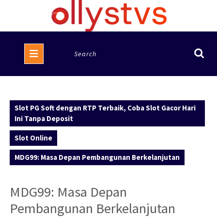
Skip
to
content
Open
Search
Button
for:
Slot PG Soft dengan RTP Terbaik, Coba Slot Gacor Hari
Ini Tanpa Deposit
Slot Online
MDG99: Masa Depan Pembangunan Berkelanjutan
MDG99: Masa Depan
Pembangunan Berkelanjutan