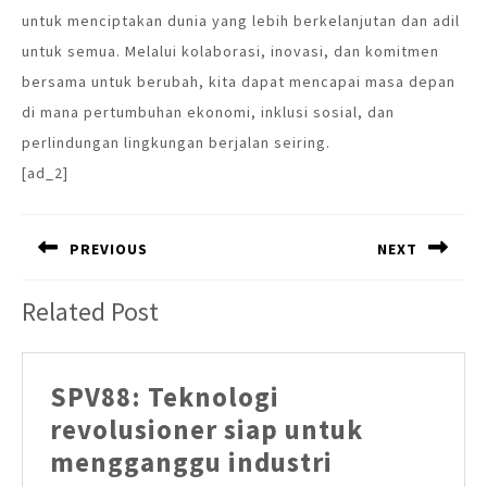
untuk menciptakan dunia yang lebih berkelanjutan dan adil
untuk semua. Melalui kolaborasi, inovasi, dan komitmen
bersama untuk berubah, kita dapat mencapai masa depan
di mana pertumbuhan ekonomi, inklusi sosial, dan
perlindungan lingkungan berjalan seiring.
[ad_2]
Post
PREVIOUS
NEXT
navigation
Previous
Next
Related Post
post:
post:
SPV88: Teknologi
revolusioner siap untuk
SPV88:
mengganggu industri