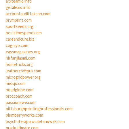
arxteamio.info
getalexio.info
accountaudittaxcon.com
prymprint.com
sportkeeda.org
besttimespend.com
careandcure.biz
cogniyo.com
easymagazines.org
hirfanjilasmi.com
hometricks.org
leathercraftpro.com
microgridpower.org
mixiqo.com
needglobe.com
ortocoach.com
passionawe.com
pittsburghpaintingprofessionals.com
plumberryworks.com
psychoterapiawioletanowak.com
quickultimate.com