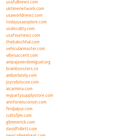
usafullnewz.com
uktimenetwork.com
usaworldnewz.com
todayusaexplore.com
usalocality.com
usafournewz.com
thebalochhal.com
vehicularmaster.com
vibesaccent.com
ampajavierdemiguel.org
brainboosters.co
amberlately.com
joycebriscoe.com
aicarmina.com
mypartysupplystore.com
annforwisconsin.com
findjaipur.com
cultofjim.com
glimmerick.com
davidfollett.com
newcollegebeat.com