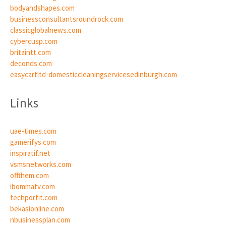
bodyandshapes.com
businessconsultantsroundrock.com
classicglobalnews.com
cybercusp.com
britaintt.com
deconds.com
easycartltd-domesticcleaningservicesedinburgh.com
Links
uae-times.com
gamerifys.com
inspiratif.net
vsmsnetworks.com
offthem.com
ibommatv.com
techporfit.com
bekasionline.com
nbusinessplan.com