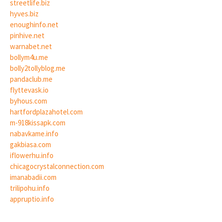
streetlife.biz
hyves.biz
enoughinfo.net
pinhive.net
warnabet.net
bollym4u.me
bolly2tollyblog.me
pandaclub.me
flyttevask.io
byhous.com
hartfordplazahotel.com
m-918kissapk.com
nabavkame.info
gakbiasa.com
iflowerhu.info
chicagocrystalconnection.com
imanabadii.com
trilipohu.info
appruptio.info