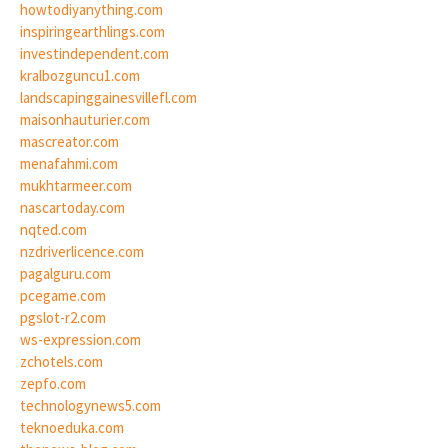
howtodiyanything.com
inspiringearthlings.com
investindependent.com
kralbozguncu1.com
landscapinggainesvillefl.com
maisonhauturier.com
mascreator.com
menafahmi.com
mukhtarmeer.com
nascartoday.com
nqted.com
nzdriverlicence.com
pagalguru.com
pcegame.com
pgslot-r2.com
ws-expression.com
zchotels.com
zepfo.com
technologynews5.com
teknoeduka.com