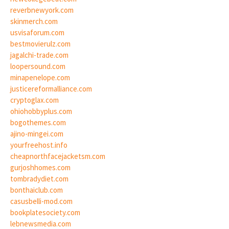
reverbnewyork.com
skinmerch.com
usvisaforum.com
bestmovierulz.com
jagalchi-trade.com
loopersound.com
minapenelope.com
justicereformalliance.com
cryptoglax.com
ohiohobbyplus.com
bogothemes.com
ajino-mingei.com
yourfreehost.info
cheapnorthfacejacketsm.com
gurjoshhomes.com
tombradydiet.com
bonthaiclub.com
casusbelli-mod.com
bookplatesociety.com
lebnewsmedia.com