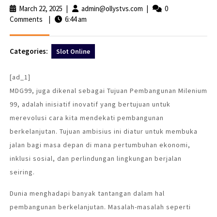
March 22, 2025
March
|
admin@ollystvs.com
admin@ollystvs.com
|
0
Comments
|
6:44 am
22,
2025
Categories:
Slot Online
[ad_1]
MDG99, juga dikenal sebagai Tujuan Pembangunan Milenium
99, adalah inisiatif inovatif yang bertujuan untuk
merevolusi cara kita mendekati pembangunan
berkelanjutan. Tujuan ambisius ini diatur untuk membuka
jalan bagi masa depan di mana pertumbuhan ekonomi,
inklusi sosial, dan perlindungan lingkungan berjalan
seiring.
Dunia menghadapi banyak tantangan dalam hal
pembangunan berkelanjutan. Masalah-masalah seperti