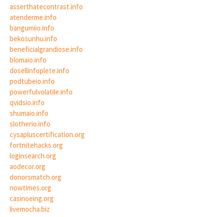
asserthatecontrast.info
atenderme.info
bangumiio.info
bekosunhu.info
beneficialgrandiose.info
blomaio.info
dosellinfoplete.info
podtubeio.info
powerfulvolatile.info
qvidsio.info
shumaio.info
slotherio.info
cysapluscertification.org
fortnitehacks.org
loginsearch.org
aodecor.org
donorsmatch.org
nowtimes.org
casinoeing.org
livemocha.biz