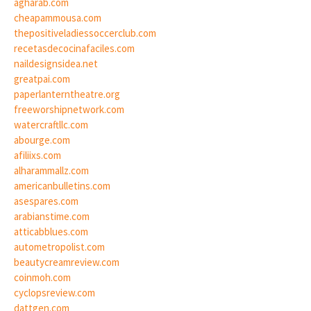
agharab.com
cheapammousa.com
thepositiveladiessoccerclub.com
recetasdecocinafaciles.com
naildesignsidea.net
greatpai.com
paperlanterntheatre.org
freeworshipnetwork.com
watercraftllc.com
abourge.com
afiliixs.com
alharammallz.com
americanbulletins.com
asespares.com
arabianstime.com
atticabblues.com
autometropolist.com
beautycreamreview.com
coinmoh.com
cyclopsreview.com
dattgen.com