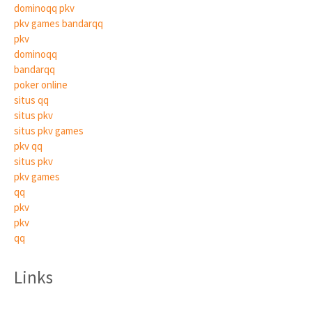
dominoqq pkv
pkv games bandarqq
pkv
dominoqq
bandarqq
poker online
situs qq
situs pkv
situs pkv games
pkv qq
situs pkv
pkv games
qq
pkv
pkv
qq
Links