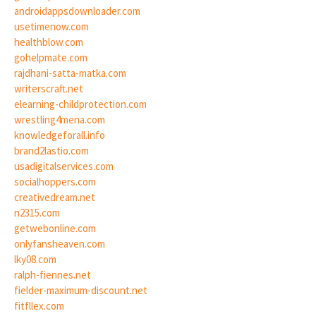
androidappsdownloader.com
usetimenow.com
healthblow.com
gohelpmate.com
rajdhani-satta-matka.com
writerscraft.net
elearning-childprotection.com
wrestling4mena.com
knowledgeforall.info
brand2lastio.com
usadigitalservices.com
socialhoppers.com
creativedream.net
n2315.com
getwebonline.com
onlyfansheaven.com
lky08.com
ralph-fiennes.net
fielder-maximum-discount.net
fitfllex.com