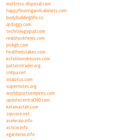
mattress-disposal.com
happyflooringandcabinets.com
bodybuildinglife.co
qrdoggy.com
technologygud.com
realshocknews.com
pickgb.com
healthmistakes.com
ksfashiondresses.com
patterntrader.org
cnhpa.net
sitalotus.com
supernotes.org
worldsportsempires.com
updatecentral360.com
katamastah.com
zqscore.net
aseleraio.info
asticio.info
egardenio.info