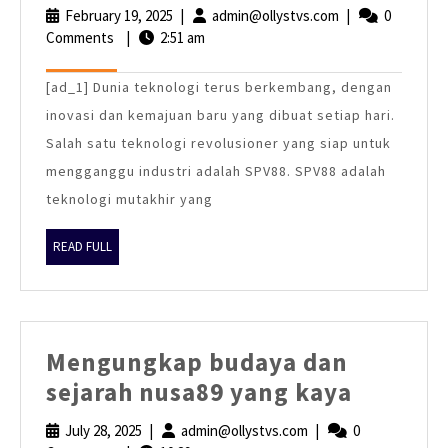
Teknologi
February 19, 2025
February
|
admin@ollystvs.com
admin@ollystvs
|
0
revolusione
Comments
|
2:51 am
19,
2025
siap
[ad_1] Dunia teknologi terus berkembang, dengan
untuk
inovasi dan kemajuan baru yang dibuat setiap hari.
menggangg
Salah satu teknologi revolusioner yang siap untuk
industri
mengganggu industri adalah SPV88. SPV88 adalah
teknologi mutakhir yang
READ
READ FULL
FULL
Mengungkap budaya dan
Mengun
sejarah nusa89 yang kaya
budaya
July 28, 2025
July
|
admin@ollystvs.com
admin@ollystvs.com
|
0