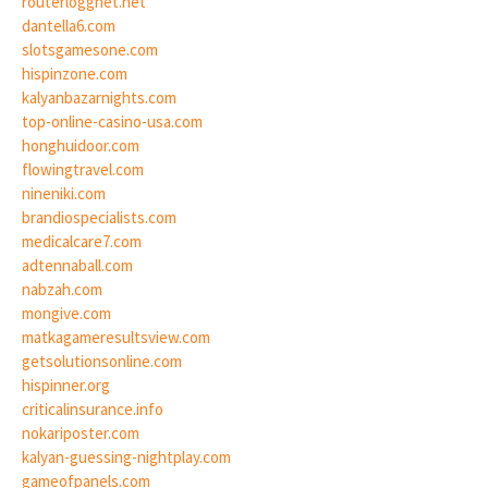
routerloggnet.net
dantella6.com
slotsgamesone.com
hispinzone.com
kalyanbazarnights.com
top-online-casino-usa.com
honghuidoor.com
flowingtravel.com
nineniki.com
brandiospecialists.com
medicalcare7.com
adtennaball.com
nabzah.com
mongive.com
matkagameresultsview.com
getsolutionsonline.com
hispinner.org
criticalinsurance.info
nokariposter.com
kalyan-guessing-nightplay.com
gameofpanels.com