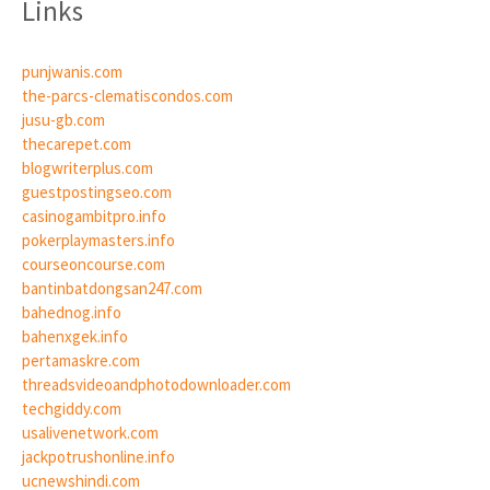
Links
punjwanis.com
the-parcs-clematiscondos.com
jusu-gb.com
thecarepet.com
blogwriterplus.com
guestpostingseo.com
casinogambitpro.info
pokerplaymasters.info
courseoncourse.com
bantinbatdongsan247.com
bahednog.info
bahenxgek.info
pertamaskre.com
threadsvideoandphotodownloader.com
techgiddy.com
usalivenetwork.com
jackpotrushonline.info
ucnewshindi.com