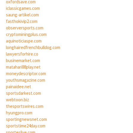
oxfordsave.com
iclassicgames.com
saung-artikel.com
fasthokivip2.com
observersports.com
cryptominingplus.com
aquinoticiaspe.com
longhairedfrenchbulldog.com
lawyersforhire.co
businemarket.com
matahari88play.net
moneydescriptor.com
youthsmagazine.com
painaidee.net
sportsdarkest.com
webtoon.biz
thesportswires.com
hyungpro.com
sportingnewsnet.com
sportstime24day.com
sporteslive.com