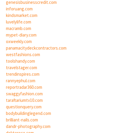
genesisbusinesscredit.com
inforuang.com
kindsmarket.com
luvelylife.com
macramb.com
mypet-diary.com
oxweekly.com
panamacitydeckcontractors.com
westfashions.com
toolshandy.com
travelstager.com
trendinspires.com
rannyephul.com
reportradar360.com
swaggyfashion.com
taraftariumtv10.com
questionquery.com
bodybuildinglegend.com
brilliant-nails.com
dandr-photography.com
dokteroce.com