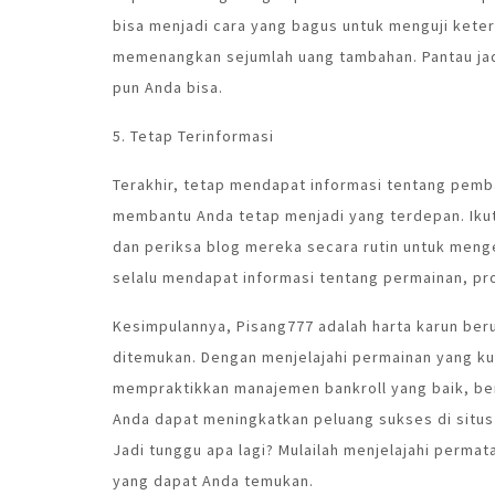
bisa menjadi cara yang bagus untuk menguji kete
memenangkan sejumlah uang tambahan. Pantau jad
pun Anda bisa.
5. Tetap Terinformasi
Terakhir, tetap mendapat informasi tentang pemb
membantu Anda tetap menjadi yang terdepan. Ikuti
dan periksa blog mereka secara rutin untuk meng
selalu mendapat informasi tentang permainan, prom
Kesimpulannya, Pisang777 adalah harta karun be
ditemukan. Dengan menjelajahi permainan yang k
mempraktikkan manajemen bankroll yang baik, be
Anda dapat meningkatkan peluang sukses di situ
Jadi tunggu apa lagi? Mulailah menjelajahi permata
yang dapat Anda temukan.