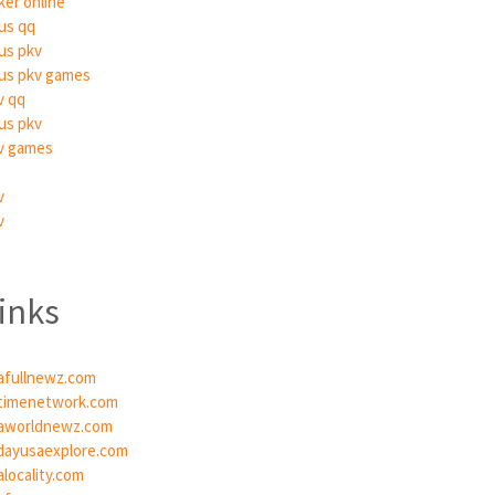
ker online
tus qq
tus pkv
tus pkv games
v qq
tus pkv
v games
v
v
inks
afullnewz.com
timenetwork.com
aworldnewz.com
dayusaexplore.com
alocality.com