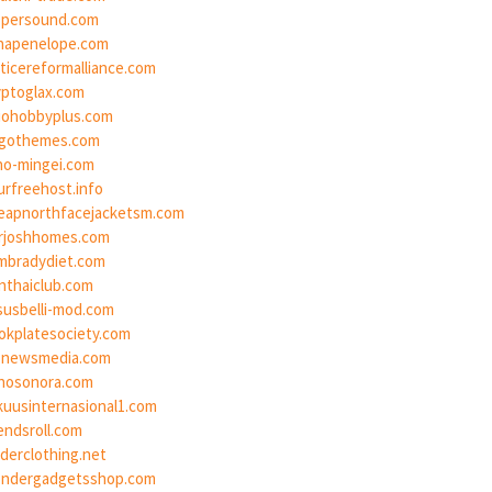
n
opersound.com
napenelope.com
38
sticereformalliance.com
yptoglax.com
iohobbyplus.com
gothemes.com
ino-mingei.com
urfreehost.info
eapnorthfacejacketsm.com
rjoshhomes.com
mbradydiet.com
nthaiclub.com
susbelli-mod.com
okplatesociety.com
bnewsmedia.com
nosonora.com
nkuusinternasional1.com
iendsroll.com
iderclothing.net
ndergadgetsshop.com