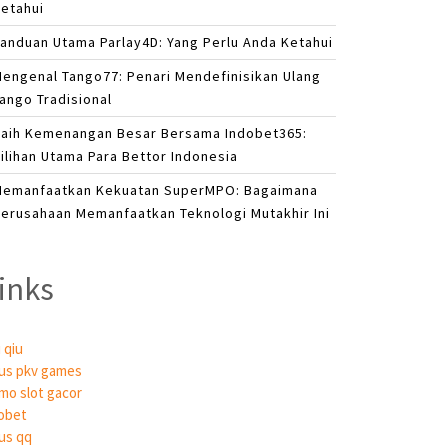
etahui
anduan Utama Parlay4D: Yang Perlu Anda Ketahui
engenal Tango77: Penari Mendefinisikan Ulang
ango Tradisional
aih Kemenangan Besar Bersama Indobet365:
ilihan Utama Para Bettor Indonesia
emanfaatkan Kekuatan SuperMPO: Bagaimana
erusahaan Memanfaatkan Teknologi Mutakhir Ini
inks
 qiu
tus pkv games
mo slot gacor
obet
tus qq