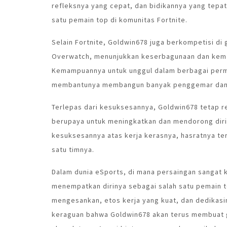
refleksnya yang cepat, dan bidikannya yang tepa
satu pemain top di komunitas Fortnite.
Selain Fortnite, Goldwin678 juga berkompetisi di 
Overwatch, menunjukkan keserbagunaan dan kem
Kemampuannya untuk unggul dalam berbagai perm
membantunya membangun banyak penggemar dan
Terlepas dari kesuksesannya, Goldwin678 tetap re
berupaya untuk meningkatkan dan mendorong diriny
kesuksesannya atas kerja kerasnya, hasratnya t
satu timnya.
Dalam dunia eSports, di mana persaingan sangat k
menempatkan dirinya sebagai salah satu pemain 
mengesankan, etos kerja yang kuat, dan dedikasi
keraguan bahwa Goldwin678 akan terus membuat g