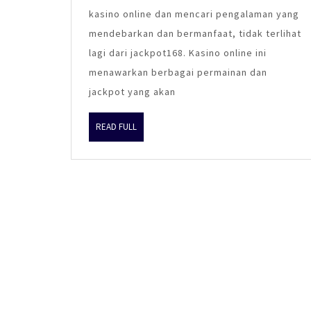
kasi
kasino online dan mencari pengalaman yang
onli
mendebarkan dan bermanfaat, tidak terlihat
terb
lagi dari jackpot168. Kasino online ini
menawarkan berbagai permainan dan
jackpot yang akan
READ
READ FULL
FULL