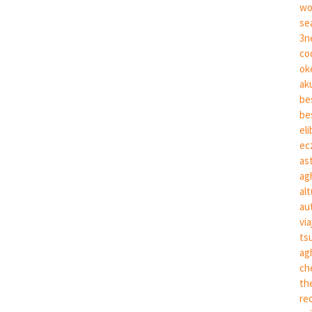
wo
se
3n
co
ok
ak
be
be
eli
ec
as
ag
al
au
vi
ts
ag
ch
th
re