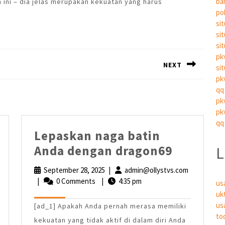
ba
 ini – dia jelas merupakan kekuatan yang harus
po
si
si
si
pk
NEXT
si
pk
Next
qq
post:
pk
pk
qq
Lepaskan naga batin
Lepaska
Anda dengan dragon69
L
kan
naga
September 28, 2025
September
|
admin@ollystvs.com
admin@oll
asi
batin
|
0 Comments
|
28,
4:35 pm
us
ollystvs.com
pot168:
2025
Anda
uk
us
[ad_1] Apakah Anda pernah merasa memiliki
ainan
dengan
to
kekuatan yang tidak aktif di dalam diri Anda