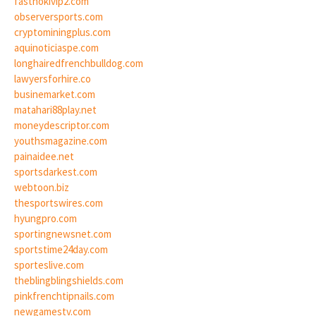
fasthokivip2.com
observersports.com
cryptominingplus.com
aquinoticiaspe.com
longhairedfrenchbulldog.com
lawyersforhire.co
businemarket.com
matahari88play.net
moneydescriptor.com
youthsmagazine.com
painaidee.net
sportsdarkest.com
webtoon.biz
thesportswires.com
hyungpro.com
sportingnewsnet.com
sportstime24day.com
sporteslive.com
theblingblingshields.com
pinkfrenchtipnails.com
newgamestv.com