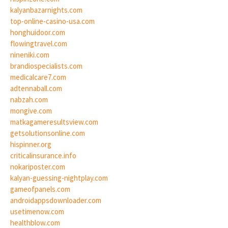
kalyanbazarnights.com
top-online-casino-usa.com
honghuidoor.com
flowingtravel.com
nineniki.com
brandiospecialists.com
medicalcare7.com
adtennaball.com
nabzah.com
mongive.com
matkagameresultsview.com
getsolutionsonline.com
hispinner.org
criticalinsurance.info
nokariposter.com
kalyan-guessing-nightplay.com
gameofpanels.com
androidappsdownloader.com
usetimenow.com
healthblow.com