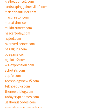
kralbozguncu1.com
landscapinggainesvillefl.com
maisonhauturier.com
mascreator.com
menafahmi.com
mukhtarmeer.com
nascartoday.com
nqted.com
nzdriverlicence.com
pagalguru.com
pcegame.com
pgslot-r2.com
ws-expression.com
zchotels.com
zepfo.com
technologynews5.com
teknoeduka.com
thenews-blog.com
todaycryptotimes.com
usabonuscodes.com
sm-satta-makta-gods.com