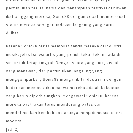
pertunjukan terjual habis dan penampilan festival di bawah
ikat pinggang mereka, Sonic88 dengan cepat memperkuat
status mereka sebagai tindakan langsung yang harus
dilihat.
Karena Sonic88 terus membuat tanda mereka di industri
musik, jelas bahwa artis yang penuh teka -teki ini ada di
sini untuk tetap tinggal. Dengan suara yang unik, visual
yang menawan, dan pertunjukan langsung yang
menggemparkan, Sonic88 mengambil industri ini dengan
badai dan membuktikan bahwa mereka adalah kekuatan
yang harus diperhitungkan. Mengawasi Sonic88, karena
mereka pasti akan terus mendorong batas dan
mendefinisikan kembali apa artinya menjadi musisi di era
modern.
[ad_2]