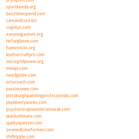
sportkeeda.org
besttimespend.com
careandcure.biz
cogniyo.com
easymagazines.org
hirfanjilasmi.com
hometricks.org
leathercraftpro.com
microgridpower.org
mixiqo.com
needglobe.com
ortocoach.com
passionawe.com
pittsburghpaintingprofessionals.com
plumberryworks.com
psychoterapiawioletanowak.com
quickultimate.com
quirkyquester.com
sexmedicineformen.com
shiftripple.com