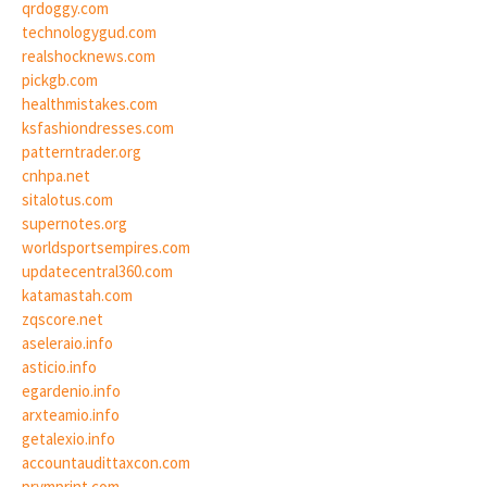
qrdoggy.com
technologygud.com
realshocknews.com
pickgb.com
healthmistakes.com
ksfashiondresses.com
patterntrader.org
cnhpa.net
sitalotus.com
supernotes.org
worldsportsempires.com
updatecentral360.com
katamastah.com
zqscore.net
aseleraio.info
asticio.info
egardenio.info
arxteamio.info
getalexio.info
accountaudittaxcon.com
prymprint.com