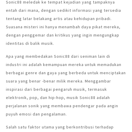
Sonic88 meledak ke tempat kejadian yang tampaknya
entah dari mana, dengan sedikit informasi yang tersedia
tentang latar belakang artis atau kehidupan pribadi.
Suasana misteri ini hanya menambah daya pikat mereka,
dengan penggemar dan kritikus yang ingin mengungkap
identitas di balik musik.
Apa yang membedakan Sonic88 dari seniman lain di
industri ini adalah kemampuan mereka untuk memadukan
berbagai genre dan gaya yang berbeda untuk menciptakan
suara yang benar -benar milik mereka. Menggambar
inspirasi dari berbagai pengaruh musik, termasuk
elektronik, pop, dan hip-hop, musik Sonic88 adalah
perjalanan sonik yang membawa pendengar pada angin
puyuh emosi dan pengalaman.
Salah satu faktor utama yang berkontribusi terhadap