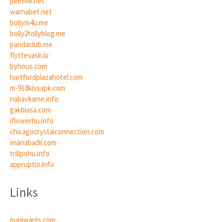
pinhive.net
warnabet.net
bollym4u.me
bolly2tollyblog.me
pandaclub.me
flyttevask.io
byhous.com
hartfordplazahotel.com
m-918kissapk.com
nabavkame.info
gakbiasa.com
iflowerhu.info
chicagocrystalconnection.com
imanabadii.com
trilipohu.info
appruptio.info
Links
punjwanis.com