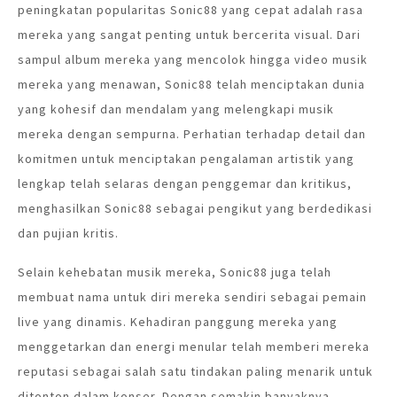
peningkatan popularitas Sonic88 yang cepat adalah rasa
mereka yang sangat penting untuk bercerita visual. Dari
sampul album mereka yang mencolok hingga video musik
mereka yang menawan, Sonic88 telah menciptakan dunia
yang kohesif dan mendalam yang melengkapi musik
mereka dengan sempurna. Perhatian terhadap detail dan
komitmen untuk menciptakan pengalaman artistik yang
lengkap telah selaras dengan penggemar dan kritikus,
menghasilkan Sonic88 sebagai pengikut yang berdedikasi
dan pujian kritis.
Selain kehebatan musik mereka, Sonic88 juga telah
membuat nama untuk diri mereka sendiri sebagai pemain
live yang dinamis. Kehadiran panggung mereka yang
menggetarkan dan energi menular telah memberi mereka
reputasi sebagai salah satu tindakan paling menarik untuk
ditonton dalam konser. Dengan semakin banyaknya