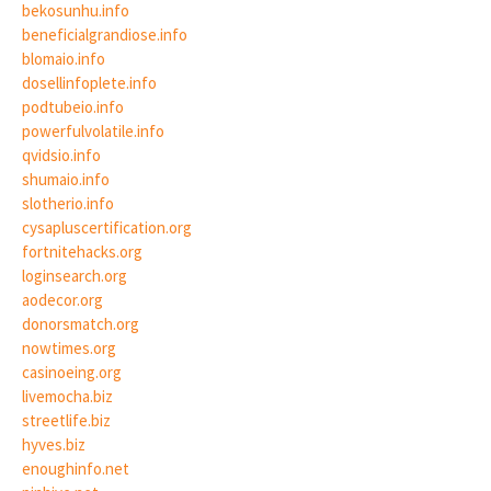
bekosunhu.info
beneficialgrandiose.info
blomaio.info
dosellinfoplete.info
podtubeio.info
powerfulvolatile.info
qvidsio.info
shumaio.info
slotherio.info
cysapluscertification.org
fortnitehacks.org
loginsearch.org
aodecor.org
donorsmatch.org
nowtimes.org
casinoeing.org
livemocha.biz
streetlife.biz
hyves.biz
enoughinfo.net