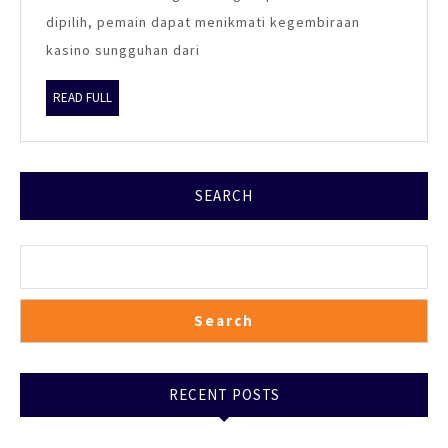
dipilih, pemain dapat menikmati kegembiraan
kasino sungguhan dari
READ
READ FULL
FULL
SEARCH
Search
RECENT POSTS