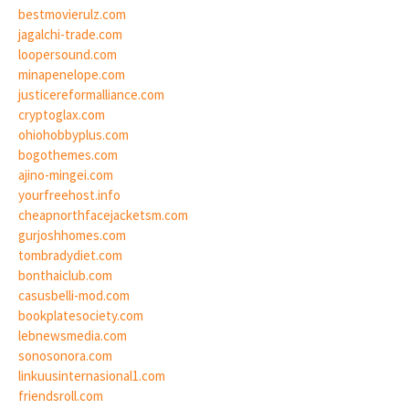
bestmovierulz.com
jagalchi-trade.com
loopersound.com
minapenelope.com
justicereformalliance.com
cryptoglax.com
ohiohobbyplus.com
bogothemes.com
ajino-mingei.com
yourfreehost.info
cheapnorthfacejacketsm.com
gurjoshhomes.com
tombradydiet.com
bonthaiclub.com
casusbelli-mod.com
bookplatesociety.com
lebnewsmedia.com
sonosonora.com
linkuusinternasional1.com
friendsroll.com