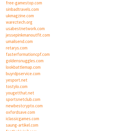
free-gamestop.com
sinbadtravels.com
ukmagzine.com
wareztech.org
usabestnetwork.com
jessepinkmanoutfit.com
umailsend.com
retarys.com
fasterformationcpf.com
goldensnuggles.com
lookbattlemap.com
buyrdpservice.com
yesport.net
tostylo.com
yougetthat.net
sportsnetclub.com
newbestcrypto.com
oxfordsave.com
iclassicgames.com
saung-artikel.com