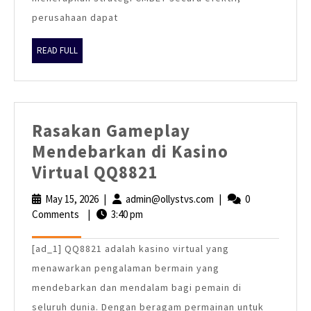
perusahaan dapat
READ
READ FULL
FULL
Rasakan Gameplay
Mendebarkan di Kasino
Rasakan
Virtual QQ8821
Gameplay
May 15, 2026
May
|
admin@ollystvs.com
admin@ollystvs.com
|
0
Mendebarkan
Comments
|
15,
3:40 pm
2026
di
[ad_1] QQ8821 adalah kasino virtual yang
Kasino
menawarkan pengalaman bermain yang
Virtual
mendebarkan dan mendalam bagi pemain di
QQ8821
seluruh dunia. Dengan beragam permainan untuk