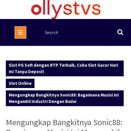
Skip
to
content
Open
Search
Button
for:
Slot PG Soft dengan RTP Terbaik, Coba Slot Gacor Hari
Ini Tanpa Deposit
Slot Online
Mengungkap Bangkitnya Sonic88: Bagaimana Musisi Ini
Mengambil Industri Dengan Badai
Mengungkap Bangkitnya Sonic88: