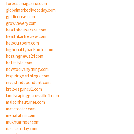
forbessmagazine.com
globalmarketlivetoday.com
gpl-license.com
grow2every.com
healthhousecare.com
healthkartreview.com
helpquitporn.com
highqualitybanknote.com
hostingnews24.com
hottstyle.com
howtodiyanything.com
inspiringearthlings.com
investindependent.com
kralbozguncu1.com
landscapinggainesvillefl.com
maisonhauturier.com
mascreator.com
menafahmi.com
mukhtarmeer.com
nascartoday.com