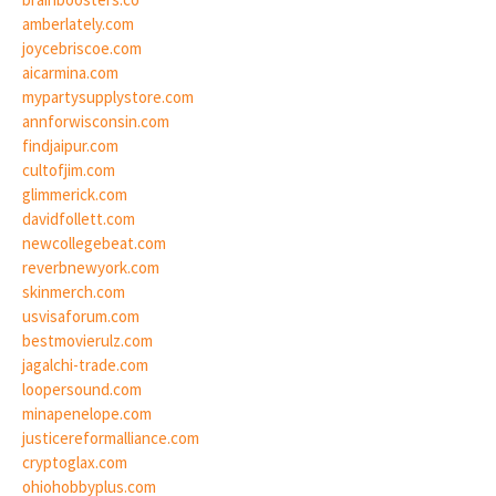
amberlately.com
joycebriscoe.com
aicarmina.com
mypartysupplystore.com
annforwisconsin.com
findjaipur.com
cultofjim.com
glimmerick.com
davidfollett.com
newcollegebeat.com
reverbnewyork.com
skinmerch.com
usvisaforum.com
bestmovierulz.com
jagalchi-trade.com
loopersound.com
minapenelope.com
justicereformalliance.com
cryptoglax.com
ohiohobbyplus.com