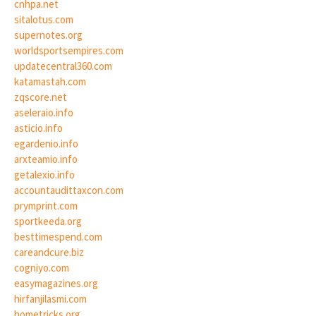
cnhpa.net
sitalotus.com
supernotes.org
worldsportsempires.com
updatecentral360.com
katamastah.com
zqscore.net
aseleraio.info
asticio.info
egardenio.info
arxteamio.info
getalexio.info
accountaudittaxcon.com
prymprint.com
sportkeeda.org
besttimespend.com
careandcure.biz
cogniyo.com
easymagazines.org
hirfanjilasmi.com
hometricks.org