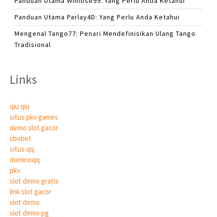
Panduan Utama Winlose99: Yang Perlu Anda Ketahui
Panduan Utama Parlay4D: Yang Perlu Anda Ketahui
Mengenal Tango77: Penari Mendefinisikan Ulang Tango
Tradisional
Links
qiu qiu
situs pkv games
demo slot gacor
sbobet
situs qq
dominoqq
pkv
slot demo gratis
link slot gacor
slot demo
slot demo pg