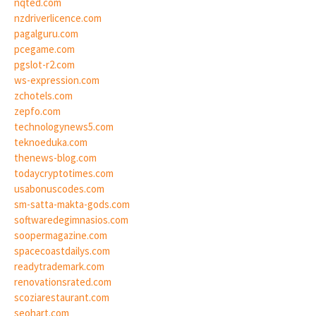
nqted.com
nzdriverlicence.com
pagalguru.com
pcegame.com
pgslot-r2.com
ws-expression.com
zchotels.com
zepfo.com
technologynews5.com
teknoeduka.com
thenews-blog.com
todaycryptotimes.com
usabonuscodes.com
sm-satta-makta-gods.com
softwaredegimnasios.com
soopermagazine.com
spacecoastdailys.com
readytrademark.com
renovationsrated.com
scoziarestaurant.com
seohart.com