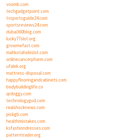
voomb.com
techgadgetpoint.com
tvsportsguide24.com
sportsreviews24.com
dubai360blog.com
lucky77slot.org
growmefast.com
mahkotahokislot.com
onlinecancerpharm.com
ufalek.org
mattress-disposal.com
happyflooringandcabinets.com
bodybuildinglife.co
qrdoggy.com
technologygud.com
realshocknews.com
pickgb.com
healthmistakes.com
ksfashiondresses.com
patterntrader.org