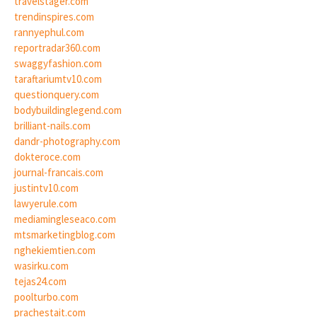
travelstager.com
trendinspires.com
rannyephul.com
reportradar360.com
swaggyfashion.com
taraftariumtv10.com
questionquery.com
bodybuildinglegend.com
brilliant-nails.com
dandr-photography.com
dokteroce.com
journal-francais.com
justintv10.com
lawyerule.com
mediamingleseaco.com
mtsmarketingblog.com
nghekiemtien.com
wasirku.com
tejas24.com
poolturbo.com
prachestait.com