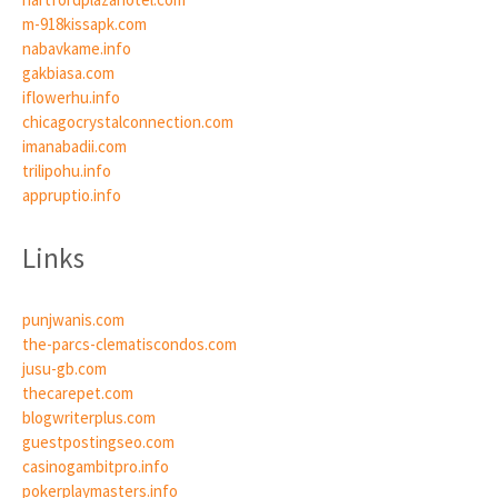
m-918kissapk.com
nabavkame.info
gakbiasa.com
iflowerhu.info
chicagocrystalconnection.com
imanabadii.com
trilipohu.info
appruptio.info
Links
punjwanis.com
the-parcs-clematiscondos.com
jusu-gb.com
thecarepet.com
blogwriterplus.com
guestpostingseo.com
casinogambitpro.info
pokerplaymasters.info