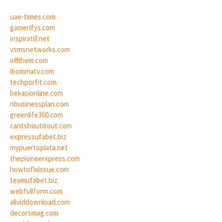
uae-times.com
gamerifys.com
inspiratif.net
vsmsnetworks.com
offthem.com
ibommatv.com
techporfit.com
bekasionline.com
nbusinessplan.com
greenlife360.com
cantshoutitout.com
expressufabet.biz
mypuertoplata.net
thepioneerxpress.com
howtofixissue.com
teamufabet.biz
webfullform.com
allviddownload.com
decorsmag.com