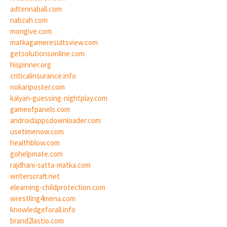
adtennaball.com
nabzah.com
mongive.com
matkagameresultsview.com
getsolutionsonline.com
hispinner.org
criticalinsurance.info
nokariposter.com
kalyan-guessing-nightplay.com
gameofpanels.com
androidappsdownloader.com
usetimenow.com
healthblow.com
gohelpmate.com
rajdhani-satta-matka.com
writerscraft.net
elearning-childprotection.com
wrestling4mena.com
knowledgeforall.info
brand2lastio.com