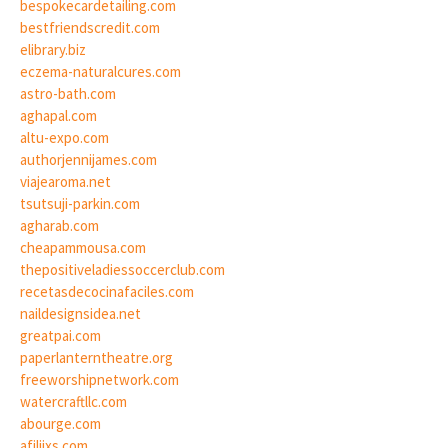
bespokecardetailing.com
bestfriendscredit.com
elibrary.biz
eczema-naturalcures.com
astro-bath.com
aghapal.com
altu-expo.com
authorjennijames.com
viajearoma.net
tsutsuji-parkin.com
agharab.com
cheapammousa.com
thepositiveladiessoccerclub.com
recetasdecocinafaciles.com
naildesignsidea.net
greatpai.com
paperlanterntheatre.org
freeworshipnetwork.com
watercraftllc.com
abourge.com
afiliixs.com