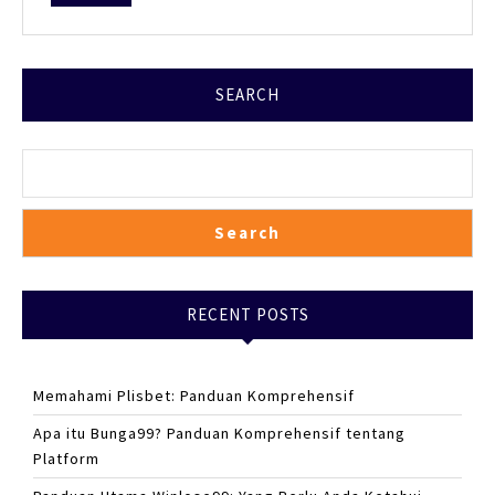
FULL
SEARCH
Search
RECENT POSTS
Memahami Plisbet: Panduan Komprehensif
Apa itu Bunga99? Panduan Komprehensif tentang
Platform