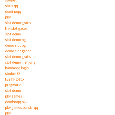
sbobet
situs qq
dominoqq
pkv
slot demo gratis
link slot gacor
slot demo
slot demo pg
demo slot pg
demo slot gacor
slot demo gratis
slot demo mahjong
bandarqq login
sbobet88
live hk lotto
pragmatic
slot demo
pkv games
dominoqq pkv
pkv games bandarqq
pkv