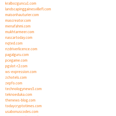
kralbozguncu1.com
landscapinggainesvillefl.com
maisonhauturier.com
mascreator.com
menafahmi.com
mukhtarmeer.com
nascartoday.com
nqted.com
nzdriverlicence.com
pagalguru.com
pcegame.com
pgslot-r2.com
ws-expression.com
zchotels.com
zepfo.com
technologynews5.com
teknoeduka.com
thenews-blog.com
todaycryptotimes.com
usabonuscodes.com