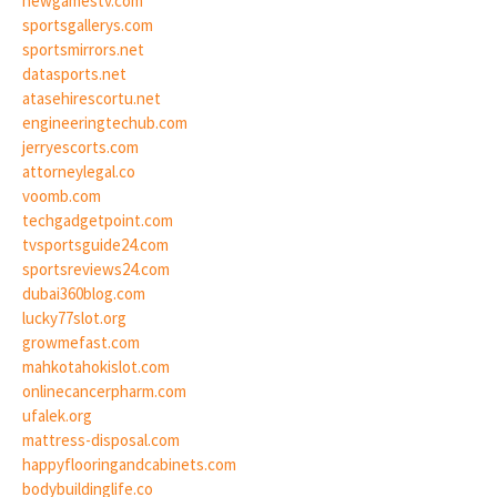
newgamestv.com
sportsgallerys.com
sportsmirrors.net
datasports.net
atasehirescortu.net
engineeringtechub.com
jerryescorts.com
attorneylegal.co
voomb.com
techgadgetpoint.com
tvsportsguide24.com
sportsreviews24.com
dubai360blog.com
lucky77slot.org
growmefast.com
mahkotahokislot.com
onlinecancerpharm.com
ufalek.org
mattress-disposal.com
happyflooringandcabinets.com
bodybuildinglife.co