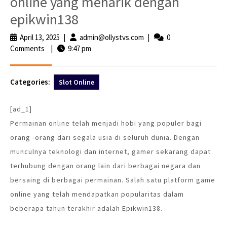
online yang menarik dengan
epikwin138
April 13, 2025
April
|
admin@ollystvs.com
admin@ollystvs.com
|
0
Comments
|
13,
9:47 pm
2025
Categories:
Slot Online
[ad_1]
Permainan online telah menjadi hobi yang populer bagi
orang -orang dari segala usia di seluruh dunia. Dengan
munculnya teknologi dan internet, gamer sekarang dapat
terhubung dengan orang lain dari berbagai negara dan
bersaing di berbagai permainan. Salah satu platform game
online yang telah mendapatkan popularitas dalam
beberapa tahun terakhir adalah Epikwin138.