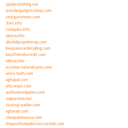
spiderclothing.net
wondergadgetsshop.com
seatgurunews.com
3net.info
codeplex.info
okena.info
akunidpropokerqq.com
bespokecardetailing.com
bestfriendscredit.com
elibrary.biz
eczema-naturalcures.com
astro-bath.com
aghapal.com
altu-expo.com
authorjennijames.com
viajearoma.net
tsutsuji-parkin.com
agharab.com
cheapammousa.com
thepositiveladiessoccerclub.com