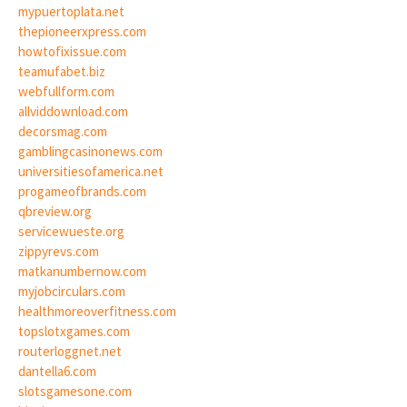
mypuertoplata.net
thepioneerxpress.com
howtofixissue.com
teamufabet.biz
webfullform.com
allviddownload.com
decorsmag.com
gamblingcasinonews.com
universitiesofamerica.net
progameofbrands.com
qbreview.org
servicewueste.org
zippyrevs.com
matkanumbernow.com
myjobcirculars.com
healthmoreoverfitness.com
topslotxgames.com
routerloggnet.net
dantella6.com
slotsgamesone.com