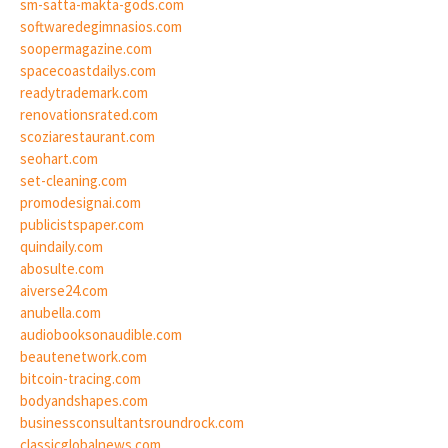
sm-satta-makta-gods.com
softwaredegimnasios.com
soopermagazine.com
spacecoastdailys.com
readytrademark.com
renovationsrated.com
scoziarestaurant.com
seohart.com
set-cleaning.com
promodesignai.com
publicistspaper.com
quindaily.com
abosulte.com
aiverse24.com
anubella.com
audiobooksonaudible.com
beautenetwork.com
bitcoin-tracing.com
bodyandshapes.com
businessconsultantsroundrock.com
classicglobalnews.com