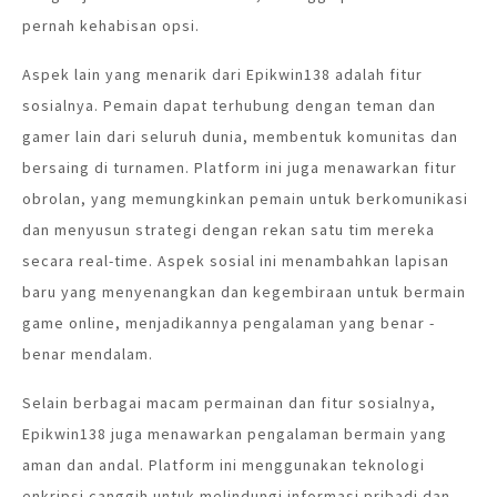
pernah kehabisan opsi.
Aspek lain yang menarik dari Epikwin138 adalah fitur
sosialnya. Pemain dapat terhubung dengan teman dan
gamer lain dari seluruh dunia, membentuk komunitas dan
bersaing di turnamen. Platform ini juga menawarkan fitur
obrolan, yang memungkinkan pemain untuk berkomunikasi
dan menyusun strategi dengan rekan satu tim mereka
secara real-time. Aspek sosial ini menambahkan lapisan
baru yang menyenangkan dan kegembiraan untuk bermain
game online, menjadikannya pengalaman yang benar -
benar mendalam.
Selain berbagai macam permainan dan fitur sosialnya,
Epikwin138 juga menawarkan pengalaman bermain yang
aman dan andal. Platform ini menggunakan teknologi
enkripsi canggih untuk melindungi informasi pribadi dan