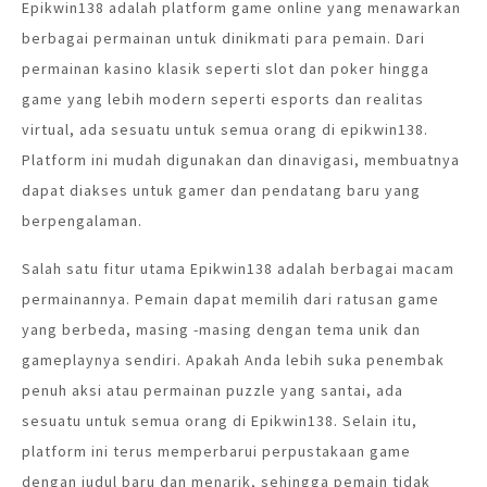
Epikwin138 adalah platform game online yang menawarkan
berbagai permainan untuk dinikmati para pemain. Dari
permainan kasino klasik seperti slot dan poker hingga
game yang lebih modern seperti esports dan realitas
virtual, ada sesuatu untuk semua orang di epikwin138.
Platform ini mudah digunakan dan dinavigasi, membuatnya
dapat diakses untuk gamer dan pendatang baru yang
berpengalaman.
Salah satu fitur utama Epikwin138 adalah berbagai macam
permainannya. Pemain dapat memilih dari ratusan game
yang berbeda, masing -masing dengan tema unik dan
gameplaynya sendiri. Apakah Anda lebih suka penembak
penuh aksi atau permainan puzzle yang santai, ada
sesuatu untuk semua orang di Epikwin138. Selain itu,
platform ini terus memperbarui perpustakaan game
dengan judul baru dan menarik, sehingga pemain tidak