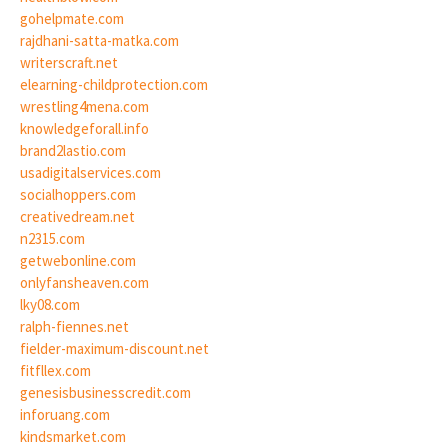
gohelpmate.com
rajdhani-satta-matka.com
writerscraft.net
elearning-childprotection.com
wrestling4mena.com
knowledgeforall.info
brand2lastio.com
usadigitalservices.com
socialhoppers.com
creativedream.net
n2315.com
getwebonline.com
onlyfansheaven.com
lky08.com
ralph-fiennes.net
fielder-maximum-discount.net
fitfllex.com
genesisbusinesscredit.com
inforuang.com
kindsmarket.com