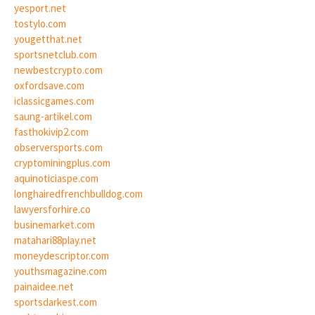
yesport.net
tostylo.com
yougetthat.net
sportsnetclub.com
newbestcrypto.com
oxfordsave.com
iclassicgames.com
saung-artikel.com
fasthokivip2.com
observersports.com
cryptominingplus.com
aquinoticiaspe.com
longhairedfrenchbulldog.com
lawyersforhire.co
businemarket.com
matahari88play.net
moneydescriptor.com
youthsmagazine.com
painaidee.net
sportsdarkest.com