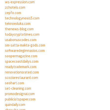
ws-expression.com
zchotels.com
zepfo.com
technologynews5.com
teknoeduka.com
thenews-blog.com
todaycryptotimes.com
usabonuscodes.com
sm-satta-makta-gods.com
softwaredegimnasios.com
soopermagazine.com
spacecoastdailys.com
readytrademark.com
renovationsrated.com
scoziarestaurant.com
seohart.com
set-cleaning.com
promodesignai.com
publicistspaper.com
quindaily.com
abosulte.com