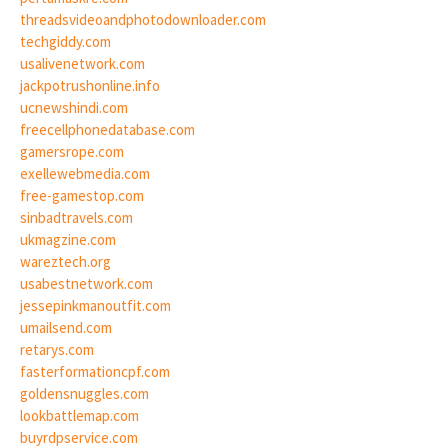
threadsvideoandphotodownloader.com
techgiddy.com
usalivenetwork.com
jackpotrushonline.info
ucnewshindi.com
freecellphonedatabase.com
gamersrope.com
exellewebmedia.com
free-gamestop.com
sinbadtravels.com
ukmagzine.com
wareztech.org
usabestnetwork.com
jessepinkmanoutfit.com
umailsend.com
retarys.com
fasterformationcpf.com
goldensnuggles.com
lookbattlemap.com
buyrdpservice.com