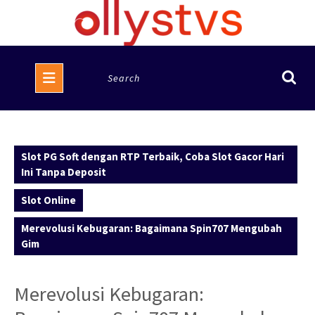
Skip
to
content
Open
Search
Button
for:
Slot PG Soft dengan RTP Terbaik, Coba Slot Gacor Hari
Ini Tanpa Deposit
Slot Online
Merevolusi Kebugaran: Bagaimana Spin707 Mengubah
Gim
Merevolusi Kebugaran: