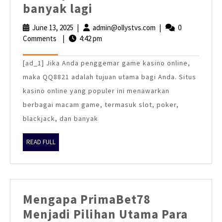
QQ8821:
banyak lagi
Tujuan
June 13, 2025
June
|
admin@ollystvs.com
admin@ollystvs.com
|
0
utama
Comments
|
13,
4:42 pm
2025
Anda
[ad_1] Jika Anda penggemar game kasino online,
untuk
maka QQ8821 adalah tujuan utama bagi Anda. Situs
permainan
kasino online yang populer ini menawarkan
kasino
berbagai macam game, termasuk slot, poker,
dan
blackjack, dan banyak
banyak
lagi
READ
READ FULL
FULL
Mengapa PrimaBet78
Menjadi Pilihan Utama Para