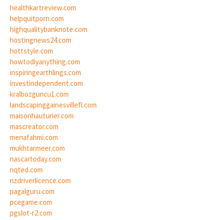
healthkartreview.com
helpquitporn.com
highqualitybanknote.com
hostingnews24.com
hottstyle.com
howtodiyanything.com
inspiringearthlings.com
investindependent.com
kralbozguncu1.com
landscapinggainesvillefl.com
maisonhauturier.com
mascreator.com
menafahmi.com
mukhtarmeer.com
nascartoday.com
nqted.com
nzdriverlicence.com
pagalguru.com
pcegame.com
pgslot-r2.com