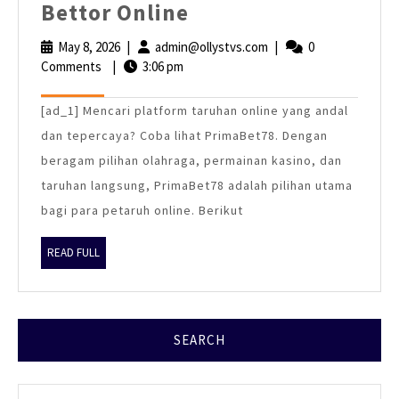
Mengapa
Bettor Online
PrimaBet78
May 8, 2026
May
|
admin@ollystvs.com
admin@ollystvs.com
|
0
Menjadi
Comments
|
8,
3:06 pm
2026
Pilihan
[ad_1] Mencari platform taruhan online yang andal
Utama
dan tepercaya? Coba lihat PrimaBet78. Dengan
Para
beragam pilihan olahraga, permainan kasino, dan
Bettor
taruhan langsung, PrimaBet78 adalah pilihan utama
Online
bagi para petaruh online. Berikut
READ
READ FULL
FULL
SEARCH