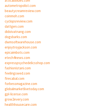
atticabblues.com
autometropolist.com
beautycreamreview.com
coinmoh.com
cyclopsreview.com
dattgen.com
didoivatnang.com
dogsbarks.com
dwmsoftwarehouse.com
enjoytroyjackson.com
epicaimbots.com
etech4news.com
expresspsychedelicsshop.com
fashionistani.com
feelingswed.com
firecabal.com
forbessmagazine.com
globalmarketlivetoday.com
gpl-license.com
grow2every.com
healthhousecare.com