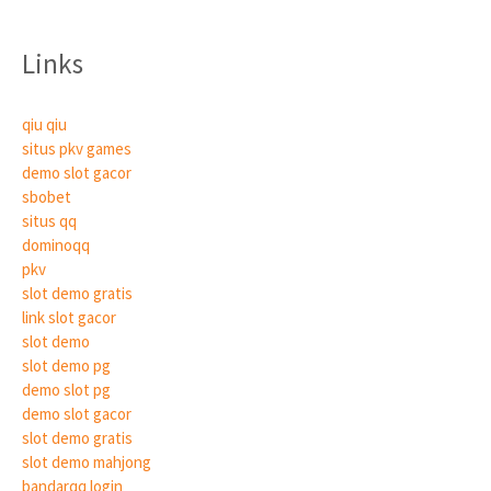
Links
qiu qiu
situs pkv games
demo slot gacor
sbobet
situs qq
dominoqq
pkv
slot demo gratis
link slot gacor
slot demo
slot demo pg
demo slot pg
demo slot gacor
slot demo gratis
slot demo mahjong
bandarqq login