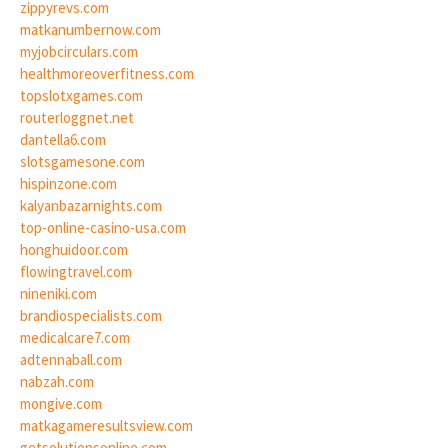
zippyrevs.com
matkanumbernow.com
myjobcirculars.com
healthmoreoverfitness.com
topslotxgames.com
routerloggnet.net
dantella6.com
slotsgamesone.com
hispinzone.com
kalyanbazarnights.com
top-online-casino-usa.com
honghuidoor.com
flowingtravel.com
nineniki.com
brandiospecialists.com
medicalcare7.com
adtennaball.com
nabzah.com
mongive.com
matkagameresultsview.com
getsolutionsonline.com