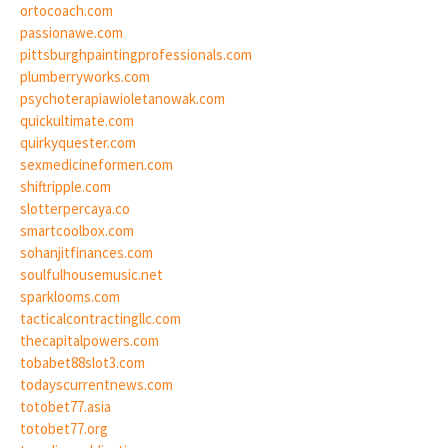
ortocoach.com
passionawe.com
pittsburghpaintingprofessionals.com
plumberryworks.com
psychoterapiawioletanowak.com
quickultimate.com
quirkyquester.com
sexmedicineformen.com
shiftripple.com
slotterpercaya.co
smartcoolbox.com
sohanjitfinances.com
soulfulhousemusic.net
sparklooms.com
tacticalcontractingllc.com
thecapitalpowers.com
tobabet88slot3.com
todayscurrentnews.com
totobet77.asia
totobet77.org