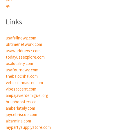
qq
Links
usafullnewz.com
uktimenetwork.com
usaworldnewz.com
todayusaexplore.com
usalocality.com
usafournewz.com
thebalochhal.com
vehicularmaster.com
vibesaccent.com
ampajavierdemiguel.org
brainboosters.co
amberlately.com
joycebriscoe.com
aicarmina.com
mypartysupplystore.com