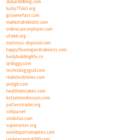
dubai360blog.com
lucky77slot.org
growmefast.com
mahkotahokislot.com
onlinecancerpharm.com
ufalek.org
mattress-disposal.com
happyflooringandcabinets.com
bodybuildinglife.co
qrdoggy.com
technologygud.com
realshocknews.com
pickgb.com
healthmistakes.com
ksfashiondresses.com
patterntrader.org
cnhpa.net
sitalotus.com
supernotes.org
worldsportsempires.com
updatecentral360.com