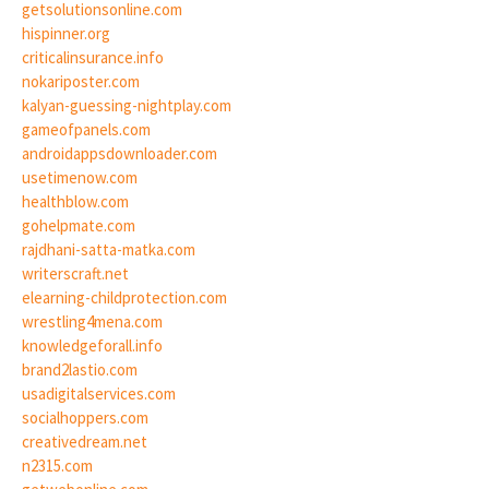
getsolutionsonline.com
hispinner.org
criticalinsurance.info
nokariposter.com
kalyan-guessing-nightplay.com
gameofpanels.com
androidappsdownloader.com
usetimenow.com
healthblow.com
gohelpmate.com
rajdhani-satta-matka.com
writerscraft.net
elearning-childprotection.com
wrestling4mena.com
knowledgeforall.info
brand2lastio.com
usadigitalservices.com
socialhoppers.com
creativedream.net
n2315.com