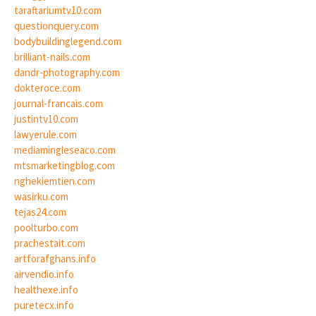
taraftariumtv10.com
questionquery.com
bodybuildinglegend.com
brilliant-nails.com
dandr-photography.com
dokteroce.com
journal-francais.com
justintv10.com
lawyerule.com
mediamingleseaco.com
mtsmarketingblog.com
nghekiemtien.com
wasirku.com
tejas24.com
poolturbo.com
prachestait.com
artforafghans.info
airvendio.info
healthexe.info
puretecx.info