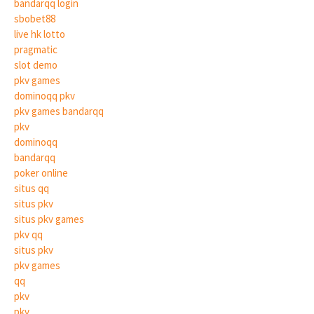
bandarqq login
sbobet88
live hk lotto
pragmatic
slot demo
pkv games
dominoqq pkv
pkv games bandarqq
pkv
dominoqq
bandarqq
poker online
situs qq
situs pkv
situs pkv games
pkv qq
situs pkv
pkv games
qq
pkv
pkv