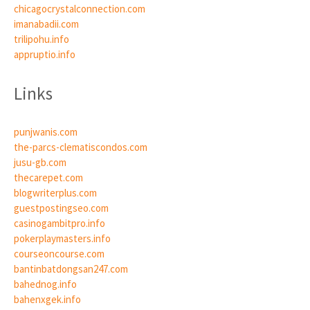
chicagocrystalconnection.com
imanabadii.com
trilipohu.info
appruptio.info
Links
punjwanis.com
the-parcs-clematiscondos.com
jusu-gb.com
thecarepet.com
blogwriterplus.com
guestpostingseo.com
casinogambitpro.info
pokerplaymasters.info
courseoncourse.com
bantinbatdongsan247.com
bahednog.info
bahenxgek.info