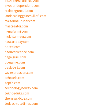
inspiringearthlings.com
investindependent.com
kralbozguncu1.com
landscapinggainesvillefl.com
maisonhauturier.com
mascreator.com
menafahmi.com
mukhtarmeer.com
nascartoday.com
nqted.com
nzdriverlicence.com
pagalguru.com
pcegame.com
pgslot-r2.com
ws-expression.com
zchotels.com
zepfo.com
technologynews5.com
teknoeduka.com
thenews-blog.com
todaycryptotimes.com