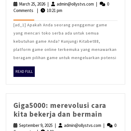
Potensi
March 25, 2026
March
|
admin@ollystvs.com
admin@ollystvs.co
|
0
Permainan
Comments
|
10:21 pm
25,
2026
Anda
[ad_1] Apakah Anda seorang penggemar game
dengan
yang mencari toko serba ada untuk semua
Beragam
kebutuhan game Anda? Kunjungi Kitabet88,
Pilihan
platform game online terkemuka yang menawarkan
Permainan
beragam pilihan game untuk mengeluarkan potensi
Kitabet88
READ
READ FULL
FULL
Giga5000: merevolusi cara
Giga500
kita bekerja dan bermain
merevol
September 9, 2025
September
|
admin@ollystvs.com
admin@ollystv
|
0