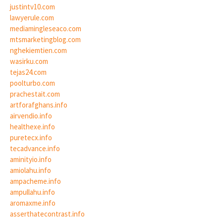
justintv10.com
lawyerule.com
mediamingleseaco.com
mtsmarketingblog.com
nghekiemtien.com
wasirku.com
tejas24.com
poolturbo.com
prachestait.com
artforafghans.info
airvendio.info
healthexe.info
puretecx.info
tecadvance.info
aminityio.info
amiolahu.info
ampacheme.info
ampullahu.info
aromaxme.info
asserthatecontrast.info