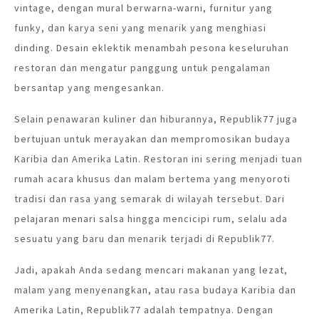
vintage, dengan mural berwarna-warni, furnitur yang
funky, dan karya seni yang menarik yang menghiasi
dinding. Desain eklektik menambah pesona keseluruhan
restoran dan mengatur panggung untuk pengalaman
bersantap yang mengesankan.
Selain penawaran kuliner dan hiburannya, Republik77 juga
bertujuan untuk merayakan dan mempromosikan budaya
Karibia dan Amerika Latin. Restoran ini sering menjadi tuan
rumah acara khusus dan malam bertema yang menyoroti
tradisi dan rasa yang semarak di wilayah tersebut. Dari
pelajaran menari salsa hingga mencicipi rum, selalu ada
sesuatu yang baru dan menarik terjadi di Republik77.
Jadi, apakah Anda sedang mencari makanan yang lezat,
malam yang menyenangkan, atau rasa budaya Karibia dan
Amerika Latin, Republik77 adalah tempatnya. Dengan