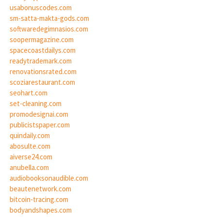
usabonuscodes.com
sm-satta-makta-gods.com
softwaredegimnasios.com
soopermagazine.com
spacecoastdailys.com
readytrademark.com
renovationsrated.com
scoziarestaurant.com
seohart.com
set-cleaning.com
promodesignai.com
publicistspaper.com
quindaily.com
abosulte.com
aiverse24.com
anubella.com
audiobooksonaudible.com
beautenetwork.com
bitcoin-tracing.com
bodyandshapes.com