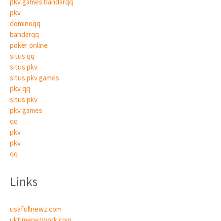
pkv games bandarqq
pkv
dominoqq
bandarqq
poker online
situs qq
situs pkv
situs pkv games
pkv qq
situs pkv
pkv games
qq
pkv
pkv
qq
Links
usafullnewz.com
uktimenetwork.com