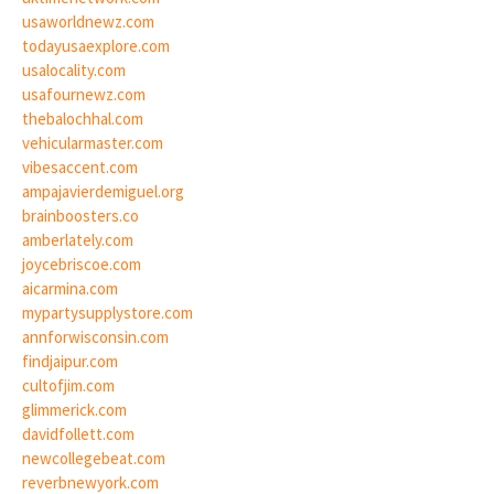
usaworldnewz.com
todayusaexplore.com
usalocality.com
usafournewz.com
thebalochhal.com
vehicularmaster.com
vibesaccent.com
ampajavierdemiguel.org
brainboosters.co
amberlately.com
joycebriscoe.com
aicarmina.com
mypartysupplystore.com
annforwisconsin.com
findjaipur.com
cultofjim.com
glimmerick.com
davidfollett.com
newcollegebeat.com
reverbnewyork.com