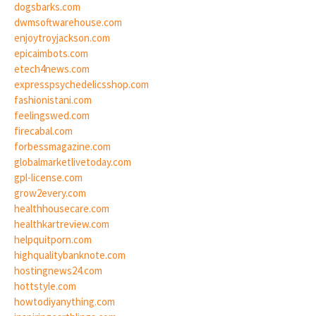
dogsbarks.com
dwmsoftwarehouse.com
enjoytroyjackson.com
epicaimbots.com
etech4news.com
expresspsychedelicsshop.com
fashionistani.com
feelingswed.com
firecabal.com
forbessmagazine.com
globalmarketlivetoday.com
gpl-license.com
grow2every.com
healthhousecare.com
healthkartreview.com
helpquitporn.com
highqualitybanknote.com
hostingnews24.com
hottstyle.com
howtodiyanything.com