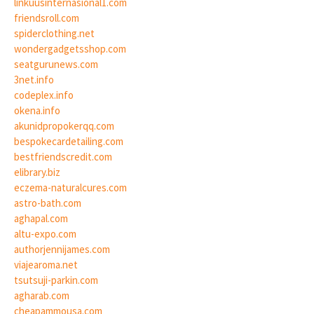
linkuusinternasional1.com
friendsroll.com
spiderclothing.net
wondergadgetsshop.com
seatgurunews.com
3net.info
codeplex.info
okena.info
akunidpropokerqq.com
bespokecardetailing.com
bestfriendscredit.com
elibrary.biz
eczema-naturalcures.com
astro-bath.com
aghapal.com
altu-expo.com
authorjennijames.com
viajearoma.net
tsutsuji-parkin.com
agharab.com
cheapammousa.com