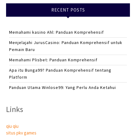
RECENT POSTS
Memahami kasino Ahl: Panduan Komprehensif
Menjelajahi JurusCasino: Panduan Komprehensif untuk
Pemain Baru
Memahami Plisbet: Panduan Komprehensif
Apa itu Bunga99? Panduan Komprehensif tentang
Platform
Panduan Utama Winlose99: Yang Perlu Anda Ketahui
Links
qiu qiu
situs pkv games