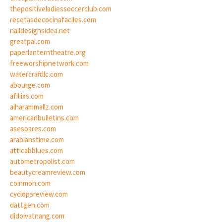
thepositiveladiessoccerclub.com
recetasdecocinafaciles.com
naildesignsidea.net
greatpai.com
paperlanterntheatre.org
freeworshipnetwork.com
watercraftllc.com
abourge.com
afiliixs.com
alharammallz.com
americanbulletins.com
asespares.com
arabianstime.com
atticabblues.com
autometropolist.com
beautycreamreview.com
coinmoh.com
cyclopsreview.com
dattgen.com
didoivatnang.com