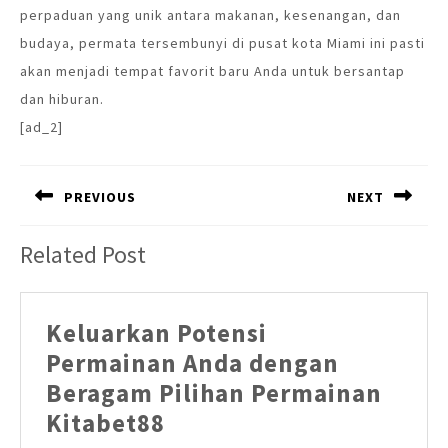
perpaduan yang unik antara makanan, kesenangan, dan
budaya, permata tersembunyi di pusat kota Miami ini pasti
akan menjadi tempat favorit baru Anda untuk bersantap
dan hiburan.
[ad_2]
Post
PREVIOUS
NEXT
navigation
Previous
Next
Related Post
post:
post:
Keluarkan Potensi
Permainan Anda dengan
Beragam Pilihan Permainan
Keluarkan
Kitabet88