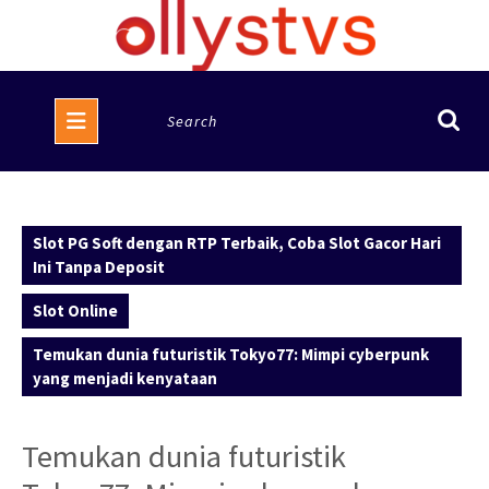
Skip
to
content
Open
Search
Button
for:
Slot PG Soft dengan RTP Terbaik, Coba Slot Gacor Hari
Ini Tanpa Deposit
Slot Online
Temukan dunia futuristik Tokyo77: Mimpi cyberpunk
yang menjadi kenyataan
Temukan dunia futuristik