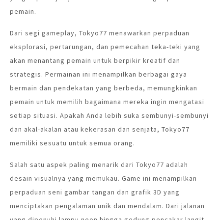
pemain.
Dari segi gameplay, Tokyo77 menawarkan perpaduan
eksplorasi, pertarungan, dan pemecahan teka-teki yang
akan menantang pemain untuk berpikir kreatif dan
strategis. Permainan ini menampilkan berbagai gaya
bermain dan pendekatan yang berbeda, memungkinkan
pemain untuk memilih bagaimana mereka ingin mengatasi
setiap situasi. Apakah Anda lebih suka sembunyi-sembunyi
dan akal-akalan atau kekerasan dan senjata, Tokyo77
memiliki sesuatu untuk semua orang.
Salah satu aspek paling menarik dari Tokyo77 adalah
desain visualnya yang memukau. Game ini menampilkan
perpaduan seni gambar tangan dan grafik 3D yang
menciptakan pengalaman unik dan mendalam. Dari jalanan
yang dipenuhi lampu neon hingga gedung pencakar langit