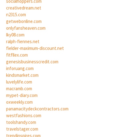
socialhoppers.com
creativedream.net
n2315.com
getwebonline.com
onlyfansheaven.com
lky08.com
ralph-fiennes.net
fielder-maximum-discount.net
fitfllex.com
genesisbusinesscredit.com
inforuang.com
kindsmarket.com
luvelylife.com
macramb.com
mypet-diary.com
oxweekly.com
panamacitydeckcontractors.com
westfashions.com
toolshandy.com
travelstager.com
trendinspires.com