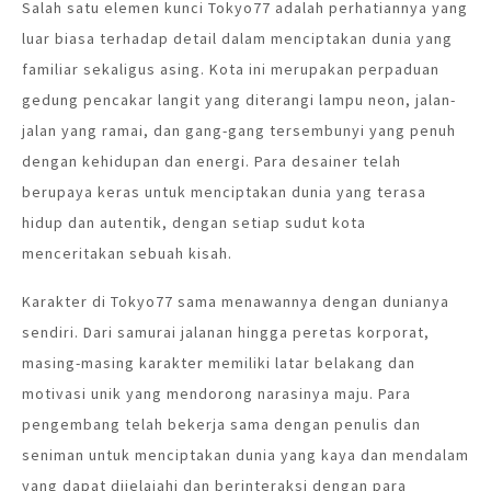
Salah satu elemen kunci Tokyo77 adalah perhatiannya yang
luar biasa terhadap detail dalam menciptakan dunia yang
familiar sekaligus asing. Kota ini merupakan perpaduan
gedung pencakar langit yang diterangi lampu neon, jalan-
jalan yang ramai, dan gang-gang tersembunyi yang penuh
dengan kehidupan dan energi. Para desainer telah
berupaya keras untuk menciptakan dunia yang terasa
hidup dan autentik, dengan setiap sudut kota
menceritakan sebuah kisah.
Karakter di Tokyo77 sama menawannya dengan dunianya
sendiri. Dari samurai jalanan hingga peretas korporat,
masing-masing karakter memiliki latar belakang dan
motivasi unik yang mendorong narasinya maju. Para
pengembang telah bekerja sama dengan penulis dan
seniman untuk menciptakan dunia yang kaya dan mendalam
yang dapat dijelajahi dan berinteraksi dengan para