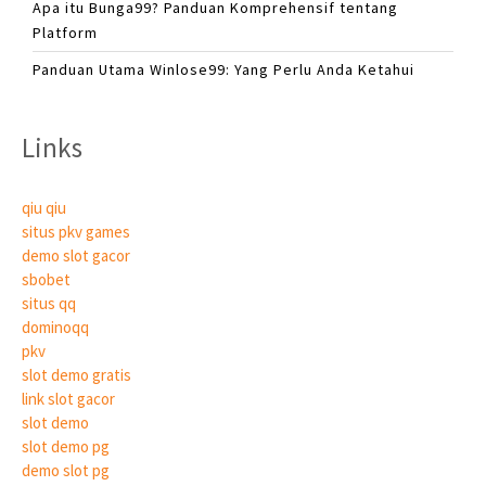
Apa itu Bunga99? Panduan Komprehensif tentang
Platform
Panduan Utama Winlose99: Yang Perlu Anda Ketahui
Links
qiu qiu
situs pkv games
demo slot gacor
sbobet
situs qq
dominoqq
pkv
slot demo gratis
link slot gacor
slot demo
slot demo pg
demo slot pg