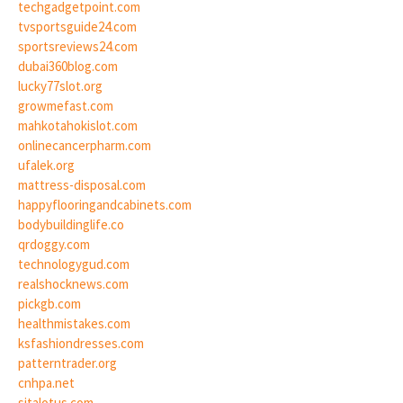
techgadgetpoint.com
tvsportsguide24.com
sportsreviews24.com
dubai360blog.com
lucky77slot.org
growmefast.com
mahkotahokislot.com
onlinecancerpharm.com
ufalek.org
mattress-disposal.com
happyflooringandcabinets.com
bodybuildinglife.co
qrdoggy.com
technologygud.com
realshocknews.com
pickgb.com
healthmistakes.com
ksfashiondresses.com
patterntrader.org
cnhpa.net
sitalotus.com