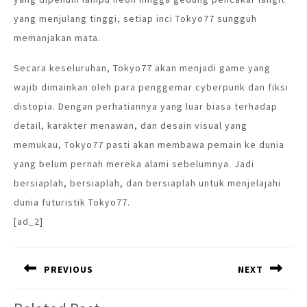
yang menjulang tinggi, setiap inci Tokyo77 sungguh
memanjakan mata.
Secara keseluruhan, Tokyo77 akan menjadi game yang
wajib dimainkan oleh para penggemar cyberpunk dan fiksi
distopia. Dengan perhatiannya yang luar biasa terhadap
detail, karakter menawan, dan desain visual yang
memukau, Tokyo77 pasti akan membawa pemain ke dunia
yang belum pernah mereka alami sebelumnya. Jadi
bersiaplah, bersiaplah, dan bersiaplah untuk menjelajahi
dunia futuristik Tokyo77.
[ad_2]
Post
PREVIOUS
NEXT
navigation
Previous
Next