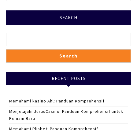
SEARCH
Search
RECENT POSTS
Memahami kasino Ahl: Panduan Komprehensif
Menjelajahi JurusCasino: Panduan Komprehensif untuk
Pemain Baru
Memahami Plisbet: Panduan Komprehensif