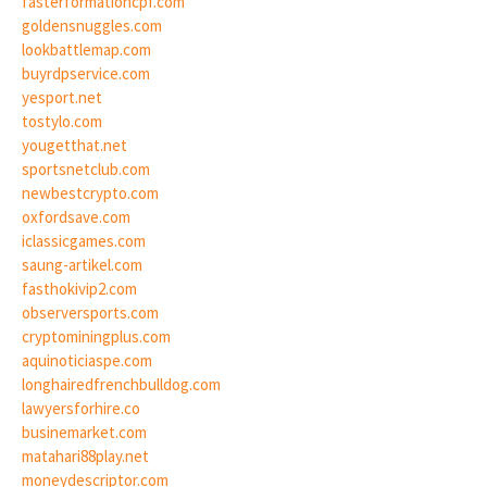
fasterformationcpf.com
goldensnuggles.com
lookbattlemap.com
buyrdpservice.com
yesport.net
tostylo.com
yougetthat.net
sportsnetclub.com
newbestcrypto.com
oxfordsave.com
iclassicgames.com
saung-artikel.com
fasthokivip2.com
observersports.com
cryptominingplus.com
aquinoticiaspe.com
longhairedfrenchbulldog.com
lawyersforhire.co
businemarket.com
matahari88play.net
moneydescriptor.com