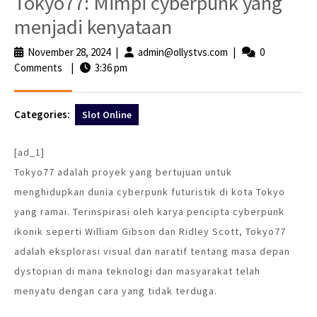
Tokyo77: Mimpi cyberpunk yang
menjadi kenyataan
November 28, 2024
November
|
admin@ollystvs.com
admin@ollystvs.co
|
0
Comments
|
3:36 pm
28,
2024
Categories:
Slot Online
[ad_1]
Tokyo77 adalah proyek yang bertujuan untuk
menghidupkan dunia cyberpunk futuristik di kota Tokyo
yang ramai. Terinspirasi oleh karya pencipta cyberpunk
ikonik seperti William Gibson dan Ridley Scott, Tokyo77
adalah eksplorasi visual dan naratif tentang masa depan
dystopian di mana teknologi dan masyarakat telah
menyatu dengan cara yang tidak terduga.