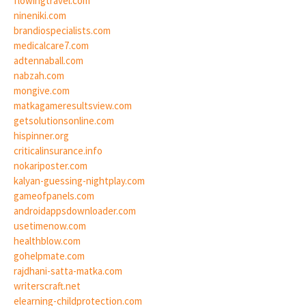
flowingtravel.com
nineniki.com
brandiospecialists.com
medicalcare7.com
adtennaball.com
nabzah.com
mongive.com
matkagameresultsview.com
getsolutionsonline.com
hispinner.org
criticalinsurance.info
nokariposter.com
kalyan-guessing-nightplay.com
gameofpanels.com
androidappsdownloader.com
usetimenow.com
healthblow.com
gohelpmate.com
rajdhani-satta-matka.com
writerscraft.net
elearning-childprotection.com