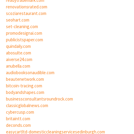
readytrademark.com
renovationsrated.com
scoziarestaurant.com
seohart.com
set-cleaning.com
promodesignai.com
publicistspaper.com
quindaily.com
abosulte.com
aiverse24.com
anubella.com
audiobooksonaudible.com
beautenetwork.com
bitcoin-tracing.com
bodyandshapes.com
businessconsultantsroundrock.com
classicglobalnews.com
cybercusp.com
britaintt.com
deconds.com
easycartltd-domesticcleaningservicesedinburgh.com