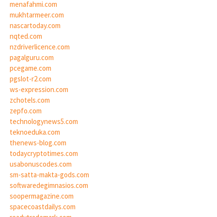
menafahmi.com
mukhtarmeer.com
nascartoday.com
nqted.com
nzdriverlicence.com
pagalguru.com
pcegame.com
pgslot-r2.com
ws-expression.com
zchotels.com
zepfo.com
technologynews5.com
teknoeduka.com
thenews-blog.com
todaycryptotimes.com
usabonuscodes.com
sm-satta-makta-gods.com
softwaredegimnasios.com
soopermagazine.com
spacecoastdailys.com