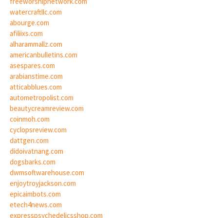
freeworshipnetwork.com
watercraftllc.com
abourge.com
afiliixs.com
alharammallz.com
americanbulletins.com
asespares.com
arabianstime.com
atticabblues.com
autometropolist.com
beautycreamreview.com
coinmoh.com
cyclopsreview.com
dattgen.com
didoivatnang.com
dogsbarks.com
dwmsoftwarehouse.com
enjoytroyjackson.com
epicaimbots.com
etech4news.com
expresspsychedelicsshop.com