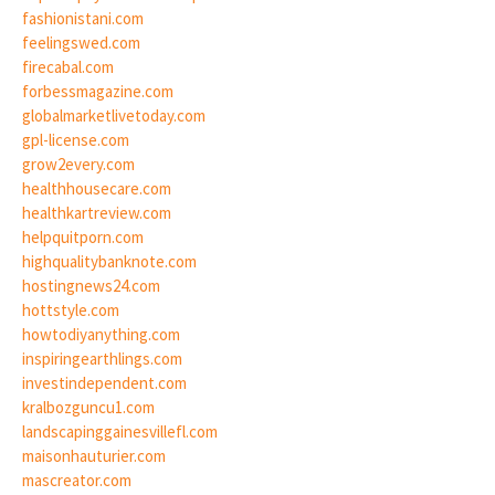
fashionistani.com
feelingswed.com
firecabal.com
forbessmagazine.com
globalmarketlivetoday.com
gpl-license.com
grow2every.com
healthhousecare.com
healthkartreview.com
helpquitporn.com
highqualitybanknote.com
hostingnews24.com
hottstyle.com
howtodiyanything.com
inspiringearthlings.com
investindependent.com
kralbozguncu1.com
landscapinggainesvillefl.com
maisonhauturier.com
mascreator.com