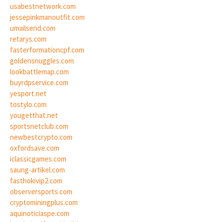
usabestnetwork.com
jessepinkmanoutfit.com
umailsend.com
retarys.com
fasterformationcpf.com
goldensnuggles.com
lookbattlemap.com
buyrdpservice.com
yesport.net
tostylo.com
yougetthat.net
sportsnetclub.com
newbestcrypto.com
oxfordsave.com
iclassicgames.com
saung-artikel.com
fasthokivip2.com
observersports.com
cryptominingplus.com
aquinoticiaspe.com