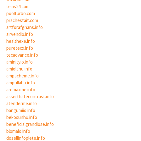
tejas24.com
poolturbo.com
prachestait.com
artforafghans.info
airvendio.info
healthexe.info
puretecx.info
tecadvance.info
aminityio.info
amiolahu.info
ampacheme.info
ampullahu.info
aromaxme.info
asserthatecontrast.info
atenderme.info
bangumiio.info
bekosunhu.info
beneficialgrandiose.info
blomaio.info
dosellinfoplete.info