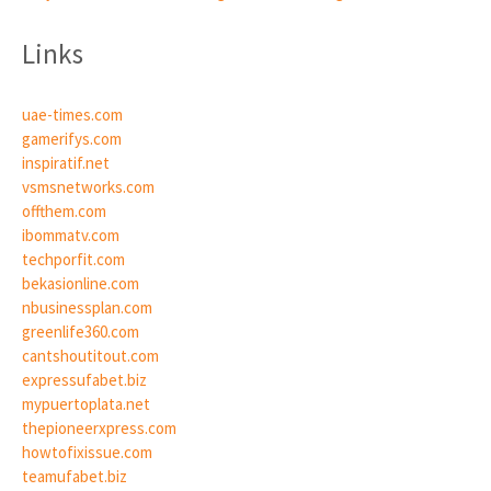
Links
uae-times.com
gamerifys.com
inspiratif.net
vsmsnetworks.com
offthem.com
ibommatv.com
techporfit.com
bekasionline.com
nbusinessplan.com
greenlife360.com
cantshoutitout.com
expressufabet.biz
mypuertoplata.net
thepioneerxpress.com
howtofixissue.com
teamufabet.biz