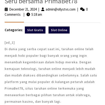
Seru bersama PrimaBet78
December 21, 2024
December
|
admin@ollystvs.com
admin@ollystvs.co
|
0
Comments
|
5:18 am
21,
2024
Categories:
Slot Gratis
Slot Online
[ad_1]
Di dunia yang serba cepat saat ini, taruhan online telah
menjadi hobi populer bagi banyak orang yang ingin
menambah kegembiraan dalam hidup mereka. Dengan
kemajuan teknologi, taruhan online menjadi lebih mudah
dan mudah diakses dibandingkan sebelumnya. Salah satu
platform yang mulai populer di kalangan petaruh adalah
PrimaBet78, situs taruhan online terkemuka yang
menawarkan berbagai pilihan taruhan untuk olahraga,
permainan kasino, dan banyak lagi.