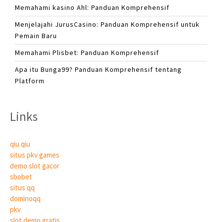
Memahami kasino Ahl: Panduan Komprehensif
Menjelajahi JurusCasino: Panduan Komprehensif untuk
Pemain Baru
Memahami Plisbet: Panduan Komprehensif
Apa itu Bunga99? Panduan Komprehensif tentang
Platform
Links
qiu qiu
situs pkv games
demo slot gacor
sbobet
situs qq
dominoqq
pkv
slot demo gratis