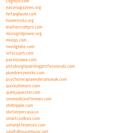
cogniyo.com
easymagazines.org
hirfanjilasmi.com
hometricks.org
leathercraftpro.com
microgridpower.org
mixiqo.com
needglobe.com
ortocoach.com
passionawe.com
pittsburghpaintingprofessionals.com
plumberryworks.com
psychoterapiawioletanowak.com
quickultimate.com
quirkyquester.com
sexmedicineformen.com
shiftripple.com
slotterpercaya.co
smartcoolbox.com
sohanjitfinances.com
soulfulhousemusic.net