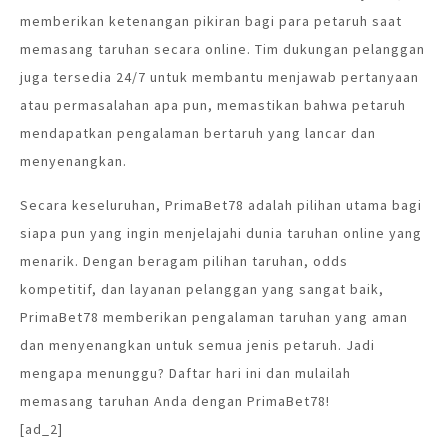
memberikan ketenangan pikiran bagi para petaruh saat
memasang taruhan secara online. Tim dukungan pelanggan
juga tersedia 24/7 untuk membantu menjawab pertanyaan
atau permasalahan apa pun, memastikan bahwa petaruh
mendapatkan pengalaman bertaruh yang lancar dan
menyenangkan.
Secara keseluruhan, PrimaBet78 adalah pilihan utama bagi
siapa pun yang ingin menjelajahi dunia taruhan online yang
menarik. Dengan beragam pilihan taruhan, odds
kompetitif, dan layanan pelanggan yang sangat baik,
PrimaBet78 memberikan pengalaman taruhan yang aman
dan menyenangkan untuk semua jenis petaruh. Jadi
mengapa menunggu? Daftar hari ini dan mulailah
memasang taruhan Anda dengan PrimaBet78!
[ad_2]