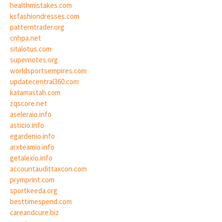
healthmistakes.com
ksfashiondresses.com
patterntrader.org
cnhpa.net
sitalotus.com
supernotes.org
worldsportsempires.com
updatecentral360.com
katamastah.com
zqscore.net
aseleraio.info
asticio.info
egardenio.info
arxteamio.info
getalexio.info
accountaudittaxcon.com
prymprint.com
sportkeeda.org
besttimespend.com
careandcure.biz