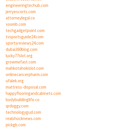
engineeringtechub.com
jerryescorts.com
attorneylegal.co
voomb.com
techgadgetpoint.com
tvsportsguide24.com
sportsreviews24.com
dubai360blog.com
lucky77slot.org
growmefast.com
mahkotahokislot.com
onlinecancerpharm.com
ufalek.org
mattress-disposal.com
happyflooringandcabinets.com
bodybuildinglife.co
qrdoggy.com
technologygud.com
realshocknews.com
pickgb.com