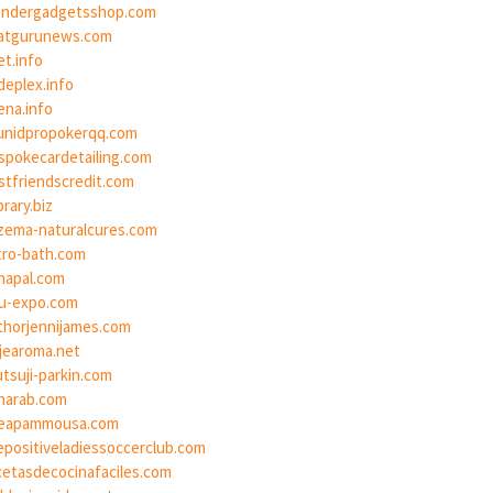
ndergadgetsshop.com
atgurunews.com
et.info
deplex.info
ena.info
unidpropokerqq.com
spokecardetailing.com
stfriendscredit.com
brary.biz
zema-naturalcures.com
tro-bath.com
hapal.com
tu-expo.com
thorjennijames.com
ajearoma.net
utsuji-parkin.com
harab.com
eapammousa.com
epositiveladiessoccerclub.com
cetasdecocinafaciles.com