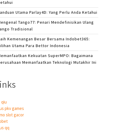
etahui
anduan Utama Parlay4D: Yang Perlu Anda Ketahui
engenal Tango77: Penari Mendefinisikan Ulang
ango Tradisional
aih Kemenangan Besar Bersama Indobet365:
ilihan Utama Para Bettor Indonesia
emanfaatkan Kekuatan SuperMPO: Bagaimana
erusahaan Memanfaatkan Teknologi Mutakhir Ini
inks
 qiu
tus pkv games
mo slot gacor
obet
tus qq