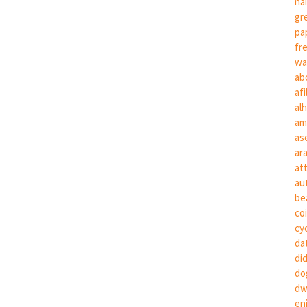
na
gr
pa
fr
wa
ab
afi
al
am
as
ar
at
au
be
co
cy
da
di
do
dw
en