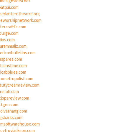
ildesignsidea.net
eatpai.com
perlanterntheatre.org
eeworshipnetwork.com
tercraftllc.com
ourge.com
liixs.com
harammallz.com
ericanbulletins.com
espares.com
abianstime.com
ticabblues.com
tometropolist.com
autycreamreview.com
inmoh.com
clopsreview.com
ttgen.com
doivatnang.com
gsbarks.com
msoftwarehouse.com
joytroyjackson.com