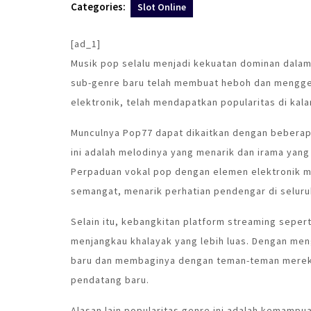
Categories:
Slot Online
[ad_1]
Musik pop selalu menjadi kekuatan dominan dalam
sub-genre baru telah membuat heboh dan mengge
elektronik, telah mendapatkan popularitas di kal
Munculnya Pop77 dapat dikaitkan dengan beberap
ini adalah melodinya yang menarik dan irama yang
Perpaduan vokal pop dengan elemen elektronik m
semangat, menarik perhatian pendengar di seluru
Selain itu, kebangkitan platform streaming seper
menjangkau khalayak yang lebih luas. Dengan m
baru dan membaginya dengan teman-teman mereka
pendatang baru.
Alasan lain popularitas genre ini adalah kemamp