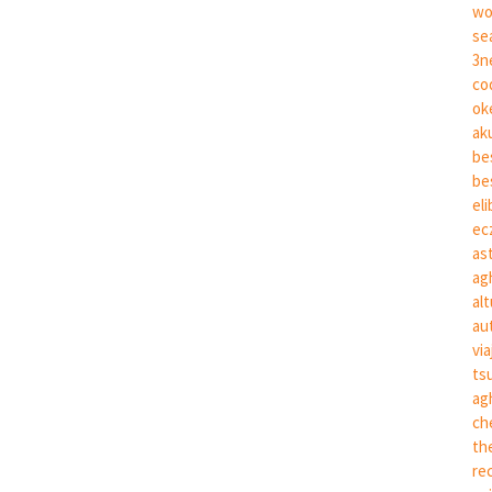
wo
se
3n
co
ok
ak
be
be
eli
ec
as
ag
al
au
vi
ts
ag
ch
th
re