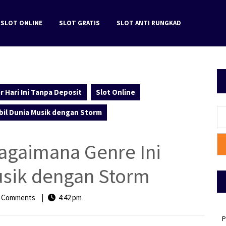
SLOT ONLINE
SLOT GRATIS
SLOT ANTI RUNGKAD
r Hari Ini Tanpa Deposit
Slot Online
bil Dunia Musik dengan Storm
Bagaimana Genre Ini
sik dengan Storm
ollystvs.com
 Comments
|
4:42 pm
P