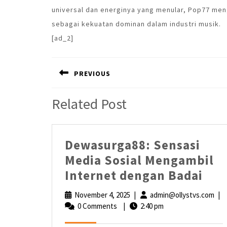
universal dan energinya yang menular, Pop77 me
sebagai kekuatan dominan dalam industri musik.
[ad_2]
Post
PREVIOUS
navigation
Previous
Related Post
post:
Dewasurga88: Sensasi
Media Sosial Mengambil
Dew
Internet dengan Badai
Sen
November 4, 2025
November
|
admin@ollystvs.com
ad
|
Med
0 Comments
|
4,
2:40 pm
2025
Sos