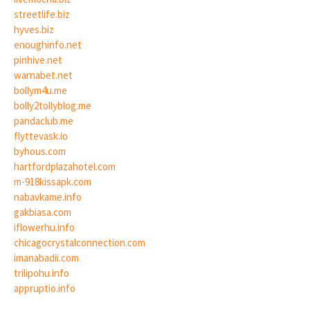
streetlife.biz
hyves.biz
enoughinfo.net
pinhive.net
warnabet.net
bollym4u.me
bolly2tollyblog.me
pandaclub.me
flyttevask.io
byhous.com
hartfordplazahotel.com
m-918kissapk.com
nabavkame.info
gakbiasa.com
iflowerhu.info
chicagocrystalconnection.com
imanabadii.com
trilipohu.info
appruptio.info