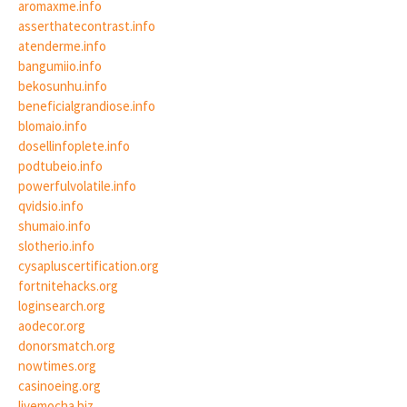
aromaxme.info
asserthatecontrast.info
atenderme.info
bangumiio.info
bekosunhu.info
beneficialgrandiose.info
blomaio.info
dosellinfoplete.info
podtubeio.info
powerfulvolatile.info
qvidsio.info
shumaio.info
slotherio.info
cysapluscertification.org
fortnitehacks.org
loginsearch.org
aodecor.org
donorsmatch.org
nowtimes.org
casinoeing.org
livemocha.biz