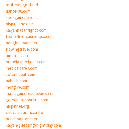
routerloggnet.net
dantella6.com
slotsgamesone.com
hispinzone.com
kalyanbazarnights.com
top-online-casino-usa.com
honghuidoor.com
flowingtravel.com
nineniki.com
brandiospecialists.com
medicalcare7.com
adtennaball.com
nabzah.com
mongive.com
matkagameresultsview.com
getsolutionsonline.com
hispinner.org
criticalinsurance.info
nokariposter.com
kalyan-guessing-nightplay.com