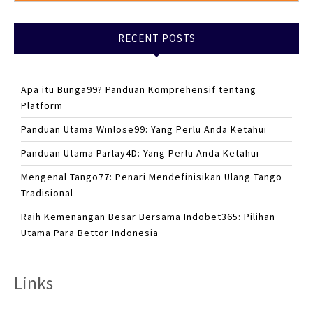
RECENT POSTS
Apa itu Bunga99? Panduan Komprehensif tentang
Platform
Panduan Utama Winlose99: Yang Perlu Anda Ketahui
Panduan Utama Parlay4D: Yang Perlu Anda Ketahui
Mengenal Tango77: Penari Mendefinisikan Ulang Tango
Tradisional
Raih Kemenangan Besar Bersama Indobet365: Pilihan
Utama Para Bettor Indonesia
Links