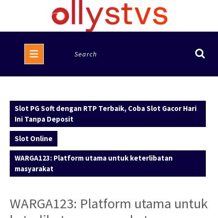
Skip
to
content
Open
Search
Button
for:
Slot PG Soft dengan RTP Terbaik, Coba Slot Gacor Hari
Ini Tanpa Deposit
Slot Online
WARGA123: Platform utama untuk keterlibatan
masyarakat
WARGA123: Platform utama untuk