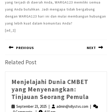
yang terjadi di daerah Anda, WARGA123 memiliki semua
yang Anda butuhkan. Jadi mengapa tidak bergabung
dengan WARGA123 hari ini dan mulai membangun hubungan
yang lebih kuat dalam komunitas Anda?
[ad_2]
Post
PREVIOUS
NEXT
navigation
Previous
Next
Related Post
post:
post:
Menjelajahi Dunia CMBET
yang Menyenangkan:
Menjela
Tinjauan Seorang Pemula
Dunia
September 23, 2025
September
|
admin@ollystvs.com
admin@ollyst
|
CMBET
0 Comments
|
4:15 pm
23,