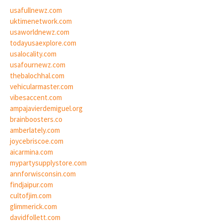
usafullnewz.com
uktimenetwork.com
usaworldnewz.com
todayusaexplore.com
usalocality.com
usafournewz.com
thebalochhal.com
vehicularmaster.com
vibesaccent.com
ampajavierdemiguel.org
brainboosters.co
amberlately.com
joycebriscoe.com
aicarmina.com
mypartysupplystore.com
annforwisconsin.com
findjaipur.com
cultofjim.com
glimmerick.com
davidfollett.com