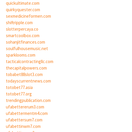
quickultimate.com
quirkyquester.com
sexmedicineformen.com
shiftripple.com
slotterpercaya.co
smartcoolbox.com
sohanjitfinances.com
soulfulhousemusic.net
sparklooms.com
tacticalcontractingllc.com
thecapitalpowers.com
tobabet88slot3.com
todayscurrentnews.com
totobet77.asia
totobet77.org
trendingpublication.com
ufabettererum3.com
ufabettermentm4.com
ufabettersum7.com
ufabettinwm7.com