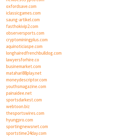
oxfordsave.com
iclassicgames.com
saung-artikel.com
fasthokivip2.com
observersports.com
cryptominingplus.com
aquinoticiaspe.com
longhairedfrenchbulldog.com
lawyersforhire.co
businemarket.com
matahari88play.net
moneydescriptor.com
youthsmagazine.com
painaidee.net
sportsdarkest.com
webtoon.biz
thesportswires.com
hyungpro.com
sportingnewsnet.com
sportstime24day.com