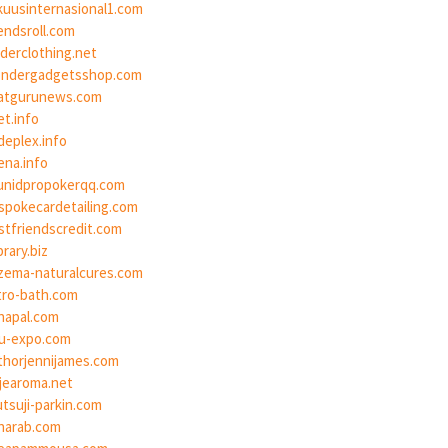
nkuusinternasional1.com
iendsroll.com
iderclothing.net
ndergadgetsshop.com
atgurunews.com
et.info
deplex.info
ena.info
unidpropokerqq.com
spokecardetailing.com
stfriendscredit.com
brary.biz
zema-naturalcures.com
tro-bath.com
hapal.com
tu-expo.com
thorjennijames.com
ajearoma.net
utsuji-parkin.com
harab.com