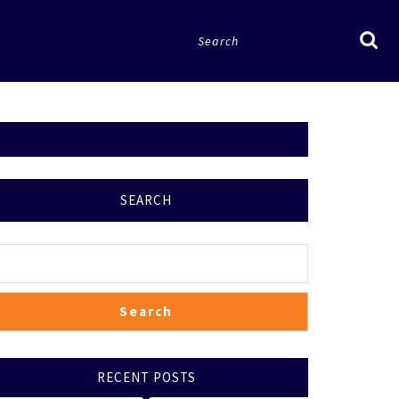
Search
for:
SEARCH
n
Search
RECENT POSTS