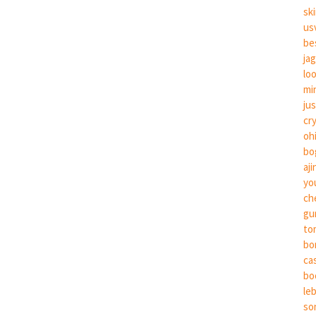
sk
us
be
ja
lo
mi
ju
cr
oh
bo
aj
yo
ch
gu
to
bo
ca
bo
le
so