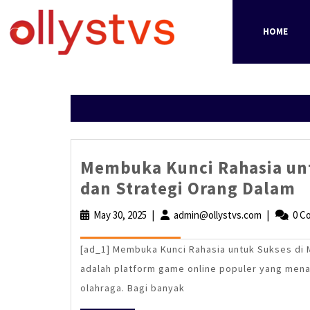
Skip
to
HOME
content
Membuka Kunci Rahasia unt
M
dan Strategi Orang Dalam
K
May 30, 2025
May
|
admin@ollystvs.com
admin@oll
|
0 C
R
30,
2025
u
[ad_1] Membuka Kunci Rahasia untuk Sukses di 
S
adalah platform game online populer yang mena
d
olahraga. Bagi banyak