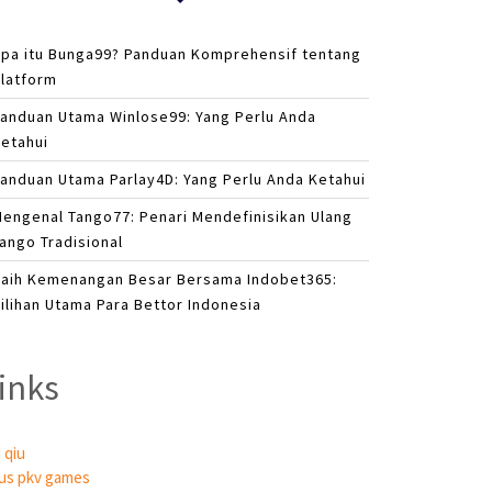
pa itu Bunga99? Panduan Komprehensif tentang
latform
anduan Utama Winlose99: Yang Perlu Anda
etahui
anduan Utama Parlay4D: Yang Perlu Anda Ketahui
engenal Tango77: Penari Mendefinisikan Ulang
ango Tradisional
aih Kemenangan Besar Bersama Indobet365:
ilihan Utama Para Bettor Indonesia
inks
 qiu
tus pkv games