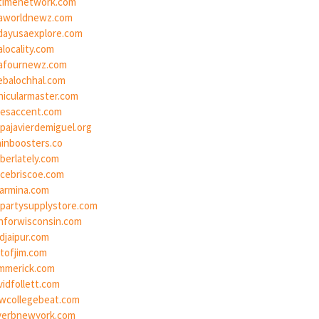
timenetwork.com
aworldnewz.com
dayusaexplore.com
alocality.com
afournewz.com
ebalochhal.com
hicularmaster.com
besaccent.com
pajavierdemiguel.org
ainboosters.co
berlately.com
ycebriscoe.com
carmina.com
partysupplystore.com
nforwisconsin.com
ndjaipur.com
ltofjim.com
immerick.com
vidfollett.com
wcollegebeat.com
verbnewyork.com