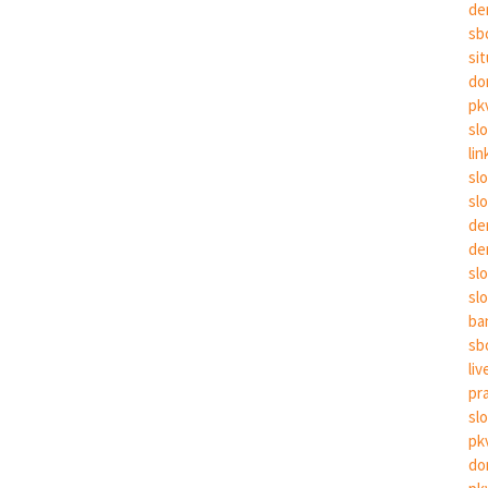
de
sb
si
do
pk
sl
lin
sl
sl
de
de
sl
sl
ba
sb
liv
pr
sl
pk
do