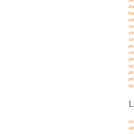
do
ba
po
si
si
si
pk
si
pk
qq
pk
pk
qq
L
us
uk