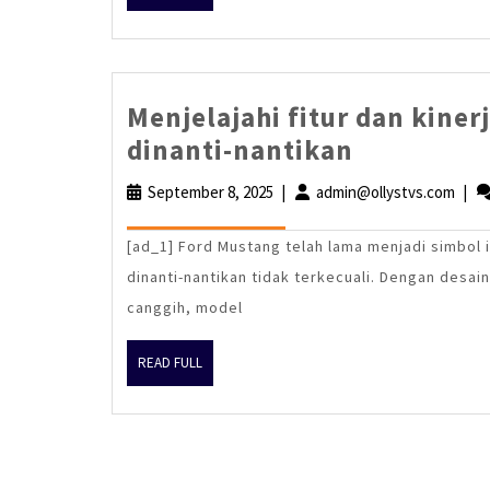
FULL
Menjelajahi fitur dan kine
Menjelaja
dinanti-nantikan
fitur
September 8, 2025
September
|
admin@ollystvs.com
adm
|
dan
8,
2025
kinerja
[ad_1] Ford Mustang telah lama menjadi simbol 
Mustang7
dinanti-nantikan tidak terkecuali. Dengan desai
yang
canggih, model
sangat
READ
READ FULL
dinanti-
FULL
nantikan