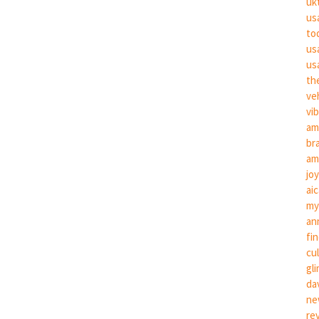
uk
us
to
us
us
th
ve
vi
am
br
am
jo
ai
my
an
fi
cu
gl
da
ne
re