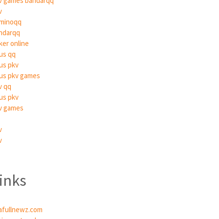
v games bandarqq
v
minoqq
ndarqq
ker online
tus qq
tus pkv
tus pkv games
v qq
tus pkv
v games
v
v
inks
afullnewz.com