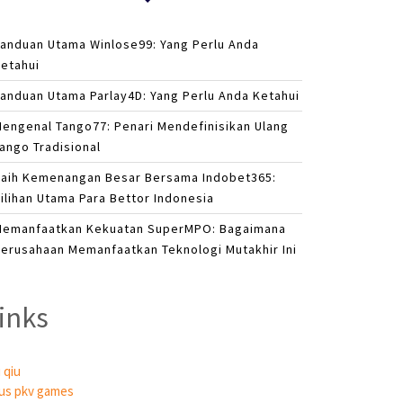
anduan Utama Winlose99: Yang Perlu Anda
etahui
anduan Utama Parlay4D: Yang Perlu Anda Ketahui
engenal Tango77: Penari Mendefinisikan Ulang
ango Tradisional
aih Kemenangan Besar Bersama Indobet365:
ilihan Utama Para Bettor Indonesia
emanfaatkan Kekuatan SuperMPO: Bagaimana
erusahaan Memanfaatkan Teknologi Mutakhir Ini
inks
 qiu
tus pkv games