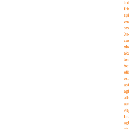
li
fr
sp
wo
se
3n
co
ok
ak
be
be
eli
ec
as
ag
al
au
vi
ts
ag