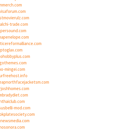
inmerch.com
visaforum.com
stmovierulz.com
galchi-trade.com
opersound.com
napenelope.com
sticereformalliance.com
yptoglax.com
iohobbyplus.com
gothemes.com
ino-mingei.com
urfreehost.info
eapnorthfacejacketsm.com
rjoshhomes.com
mbradydiet.com
nthaiclub.com
susbelli-mod.com
okplatesociety.com
bnewsmedia.com
nosonora.com