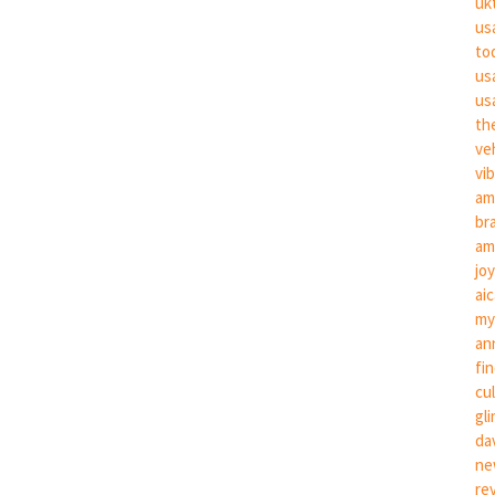
uk
us
to
us
us
th
ve
vi
am
br
am
jo
ai
my
an
fi
cu
gl
da
ne
re