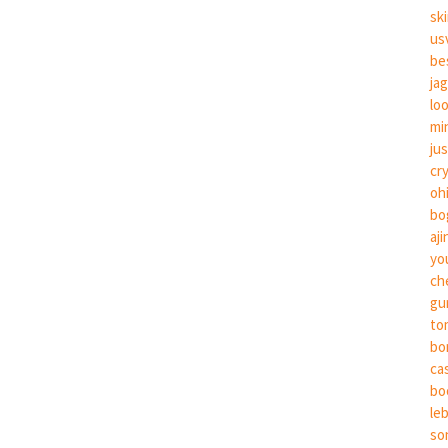
sk
us
be
ja
lo
mi
ju
cr
oh
bo
aj
yo
ch
gu
to
bo
ca
bo
le
so