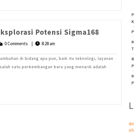
P
K
Masa
ksplorasi Potensi Sigma168
P
Depan
M
in@ollystvs.com
0 Comments
|
8:28 am
Inovasi:
T
Mengeksp
umbuhan di bidang apa pun, baik itu teknologi, layanan
R
Potensi
P
, salah satu perkembangan baru yang menarik adalah
Sigma16
M
P
L
qiu
si