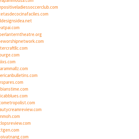
eapammousa.com
epositiveladiessoccerclub.com
cetasdecocinafaciles.com
ildesignsidea.net
eatpai.com
perlanterntheatre.org
eeworshipnetwork.com
tercraftllc.com
ourge.com
liixs.com
harammallz.com
ericanbulletins.com
espares.com
abianstime.com
ticabblues.com
tometropolist.com
autycreamreview.com
inmoh.com
clopsreview.com
ttgen.com
doivatnang.com