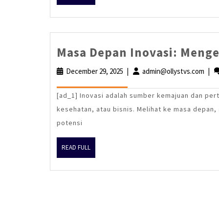
FULL
Masa Depan Inovasi: Menge
December 29, 2025
December
|
admin@ollystvs.com
adm
|
29,
2025
[ad_1] Inovasi adalah sumber kemajuan dan pert
kesehatan, atau bisnis. Melihat ke masa depan
potensi
READ
READ FULL
FULL