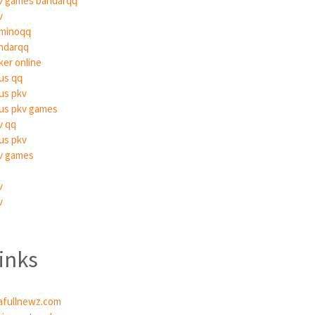
v games bandarqq
v
minoqq
ndarqq
ker online
tus qq
tus pkv
tus pkv games
v qq
tus pkv
v games
v
v
inks
afullnewz.com