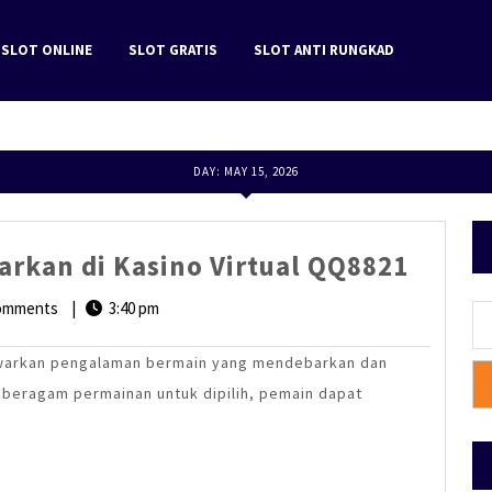
SLOT ONLINE
SLOT GRATIS
SLOT ANTI RUNGKAD
DAY:
MAY 15, 2026
Rasak
rkan di Kasino Virtual QQ8821
Gamep
ystvs.com
omments
|
3:40 pm
Mende
di
awarkan pengalaman bermain yang mendebarkan dan
Kasin
 beragam permainan untuk dipilih, pemain dapat
Virtua
QQ882