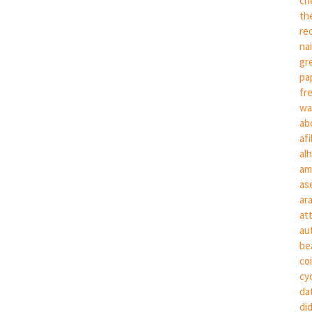
ch
th
re
na
gr
pa
fr
wa
ab
afi
al
am
as
ar
at
au
be
co
cy
da
di