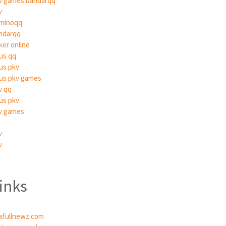
v games bandarqq
v
minoqq
ndarqq
ker online
tus qq
tus pkv
tus pkv games
v qq
tus pkv
v games
v
v
inks
afullnewz.com