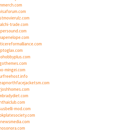
inmerch.com
visaforum.com
stmovierulz.com
galchi-trade.com
opersound.com
napenelope.com
sticereformalliance.com
yptoglax.com
iohobbyplus.com
gothemes.com
ino-mingei.com
urfreehost.info
eapnorthfacejacketsm.com
rjoshhomes.com
mbradydiet.com
nthaiclub.com
susbelli-mod.com
okplatesociety.com
bnewsmedia.com
nosonora.com