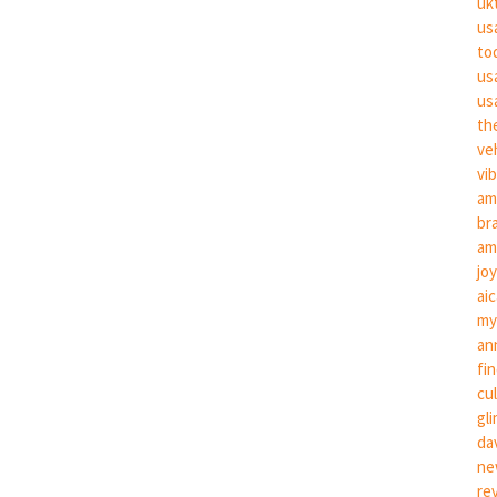
uk
us
to
us
us
th
ve
vi
am
br
am
jo
ai
my
an
fi
cu
gl
da
ne
re