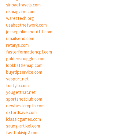
sinbadtravels.com
ukmagzine.com
wareztech.org
usabestnetwork.com
jessepinkmanoutfit.com
umailsend.com
retarys.com
fasterformationcpf.com
goldensnuggles.com
lookbattlemap.com
buyrdpservice.com
yesport.net
tostylo.com
yougetthat.net
sportsnetclub.com
newbestcrypto.com
oxfordsave.com
iclassicgames.com
saung-artikel.com
fasthokivip2.com