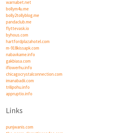
warnabet.net
bollym4u.me
bolly2tollyblog.me
pandaclub.me
flyttevask.io
byhous.com
hartfordplazahotel.com
m-918kissapk.com
nabavkame.info
gakbiasa.com
iflowerhu.info
chicagocrystalconnection.com
imanabadii.com
trilipohu.info
appruptio.info
Links
punjwanis.com