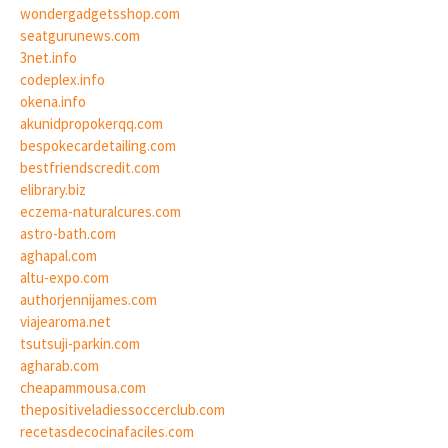
wondergadgetsshop.com
seatgurunews.com
3net.info
codeplex.info
okena.info
akunidpropokerqq.com
bespokecardetailing.com
bestfriendscredit.com
elibrary.biz
eczema-naturalcures.com
astro-bath.com
aghapal.com
altu-expo.com
authorjennijames.com
viajearoma.net
tsutsuji-parkin.com
agharab.com
cheapammousa.com
thepositiveladiessoccerclub.com
recetasdecocinafaciles.com