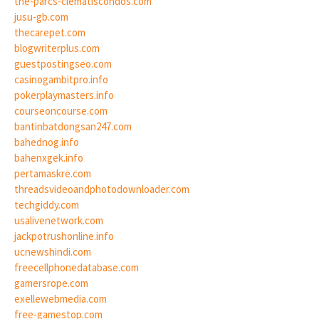
the-parcs-clematiscondos.com
jusu-gb.com
thecarepet.com
blogwriterplus.com
guestpostingseo.com
casinogambitpro.info
pokerplaymasters.info
courseoncourse.com
bantinbatdongsan247.com
bahednog.info
bahenxgek.info
pertamaskre.com
threadsvideoandphotodownloader.com
techgiddy.com
usalivenetwork.com
jackpotrushonline.info
ucnewshindi.com
freecellphonedatabase.com
gamersrope.com
exellewebmedia.com
free-gamestop.com