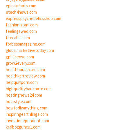
epicaimbots.com
etech4news.com
expresspsychedelicsshop.com
fashionistani.com
feelingswed.com
firecabal.com
forbessmagazine.com
globalmarketlivetoday.com
gpl-license.com
grow2every.com
healthhousecare.com
healthkartreview.com
helpquitporn.com
highqualitybanknote.com
hostingnews24.com
hottstyle.com
howtodiyanything.com
inspiringearthlings.com
investindependent.com
kralbozguncu1.com