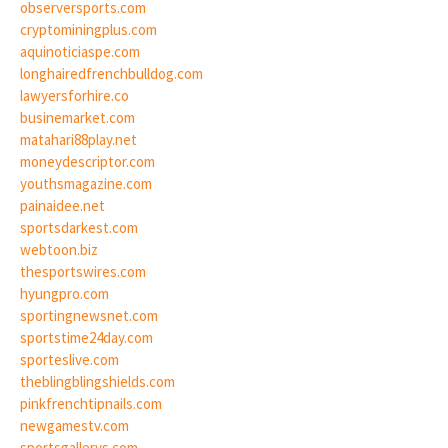
observersports.com
cryptominingplus.com
aquinoticiaspe.com
longhairedfrenchbulldog.com
lawyersforhire.co
businemarket.com
matahari88play.net
moneydescriptor.com
youthsmagazine.com
painaidee.net
sportsdarkest.com
webtoon.biz
thesportswires.com
hyungpro.com
sportingnewsnet.com
sportstime24day.com
sporteslive.com
theblingblingshields.com
pinkfrenchtipnails.com
newgamestv.com
sportsgallerys.com