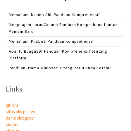
Memahami kasino Ahl: Panduan Komprehensif
Menjelajahi JurusCasino: Panduan Komprehensif untuk
Pemain Baru
Memahami Plisbet: Panduan Komprehensif
Apa itu Bunga99? Panduan Komprehensif tentang
Platform
Panduan Utama Winlose99: Yang Perlu Anda Ketahui
Links
qiu qiu
situs pkv games
demo slot gacor
sbobet
situs qq