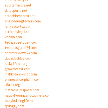
sportsmirrors.net
datasports.net
atasehirescortu.net
engineeringtechub.com
jerryescorts.com
attorneylegal.co
voomb.com
techgadgetpoint.com
tvsportsguide24.com
sportsreviews24.com
dubai360blog.com
lucky77slot.org
growmefast.com
mahkotahokislot.com
onlinecancerpharm.com
ufalek.org
mattress-disposal.com
happyflooringandcabinets.com
bodybuildinglife.co
qrdoggy.com