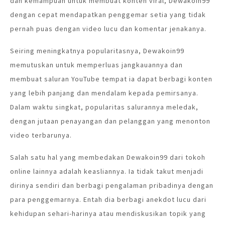
dan kemampuan untuk membuat konten viral, Dewakoin99
dengan cepat mendapatkan penggemar setia yang tidak
pernah puas dengan video lucu dan komentar jenakanya.
Seiring meningkatnya popularitasnya, Dewakoin99
memutuskan untuk memperluas jangkauannya dan
membuat saluran YouTube tempat ia dapat berbagi konten
yang lebih panjang dan mendalam kepada pemirsanya.
Dalam waktu singkat, popularitas salurannya meledak,
dengan jutaan penayangan dan pelanggan yang menonton
video terbarunya.
Salah satu hal yang membedakan Dewakoin99 dari tokoh
online lainnya adalah keasliannya. Ia tidak takut menjadi
dirinya sendiri dan berbagi pengalaman pribadinya dengan
para penggemarnya. Entah dia berbagi anekdot lucu dari
kehidupan sehari-harinya atau mendiskusikan topik yang