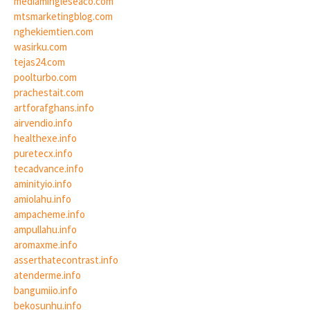
mediamingleseaco.com
mtsmarketingblog.com
nghekiemtien.com
wasirku.com
tejas24.com
poolturbo.com
prachestait.com
artforafghans.info
airvendio.info
healthexe.info
puretecx.info
tecadvance.info
aminityio.info
amiolahu.info
ampacheme.info
ampullahu.info
aromaxme.info
asserthatecontrast.info
atenderme.info
bangumiio.info
bekosunhu.info