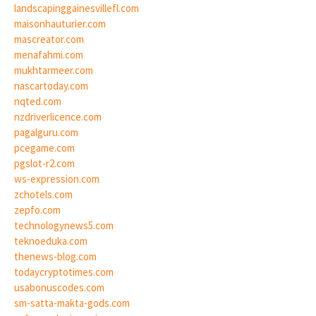
landscapinggainesvillefl.com
maisonhauturier.com
mascreator.com
menafahmi.com
mukhtarmeer.com
nascartoday.com
nqted.com
nzdriverlicence.com
pagalguru.com
pcegame.com
pgslot-r2.com
ws-expression.com
zchotels.com
zepfo.com
technologynews5.com
teknoeduka.com
thenews-blog.com
todaycryptotimes.com
usabonuscodes.com
sm-satta-makta-gods.com