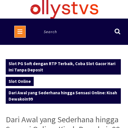
Skip
to
content
Open
Search
Button
for:
Slot PG Soft dengan RTP Terbaik, Coba Slot Gacor Hari
Ini Tanpa Deposit
Slot Online
Dari Awal yang Sederhana hingga Sensasi Online: Kisah
Dewakoin99
Dari Awal yang Sederhana hingga