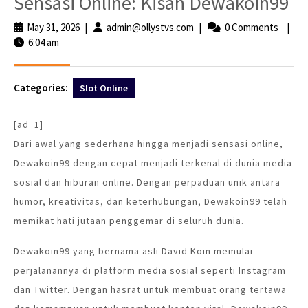
Sensasi Online: Kisah Dewakoin99
May 31, 2026
May
|
admin@ollystvs.com
admin@ollystvs.com
|
0 Comments
|
6:04 am
31,
2026
Categories:
Slot Online
[ad_1]
Dari awal yang sederhana hingga menjadi sensasi online,
Dewakoin99 dengan cepat menjadi terkenal di dunia media
sosial dan hiburan online. Dengan perpaduan unik antara
humor, kreativitas, dan keterhubungan, Dewakoin99 telah
memikat hati jutaan penggemar di seluruh dunia.
Dewakoin99 yang bernama asli David Koin memulai
perjalanannya di platform media sosial seperti Instagram
dan Twitter. Dengan hasrat untuk membuat orang tertawa