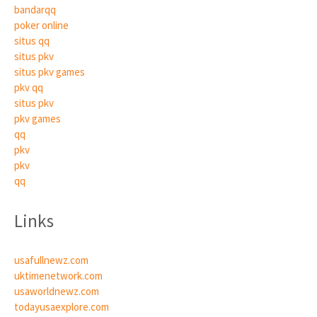
bandarqq
poker online
situs qq
situs pkv
situs pkv games
pkv qq
situs pkv
pkv games
qq
pkv
pkv
qq
Links
usafullnewz.com
uktimenetwork.com
usaworldnewz.com
todayusaexplore.com