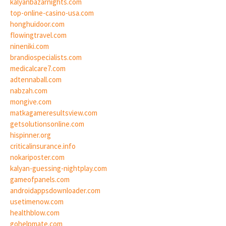
kalyanbazarnights.com
top-online-casino-usa.com
honghuidoor.com
flowingtravel.com
nineniki.com
brandiospecialists.com
medicalcare7.com
adtennaball.com
nabzah.com
mongive.com
matkagameresultsview.com
getsolutionsonline.com
hispinner.org
criticalinsurance.info
nokariposter.com
kalyan-guessing-nightplay.com
gameofpanels.com
androidappsdownloader.com
usetimenow.com
healthblow.com
gohelpmate.com