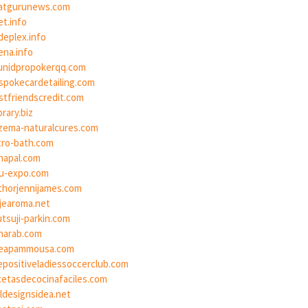
atgurunews.com
et.info
deplex.info
ena.info
unidpropokerqq.com
spokecardetailing.com
stfriendscredit.com
brary.biz
zema-naturalcures.com
tro-bath.com
hapal.com
tu-expo.com
thorjennijames.com
ajearoma.net
utsuji-parkin.com
harab.com
eapammousa.com
epositiveladiessoccerclub.com
cetasdecocinafaciles.com
ildesignsidea.net