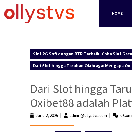
Skip
to
HOME
content
Slot PG Soft dengan RTP Terbaik, Coba Slot Gaco
Dari Slot hingga Taruhan Olahraga: Mengapa Oxi
Dari Slot hingga Ta
Oxibet88 adalah Plat
June 2, 2026
June
|
admin@ollystvs.com
admin@ollys
|
0 Com
2,
2026