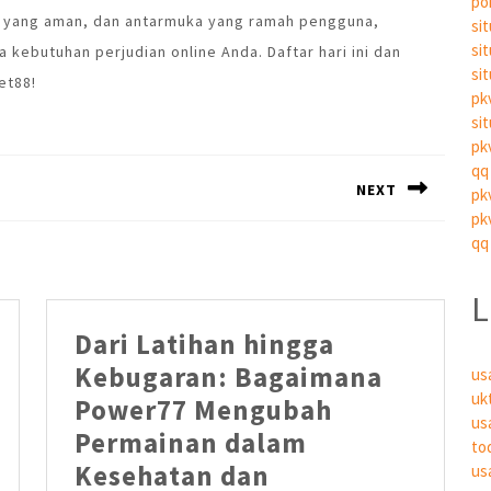
po
n yang aman, dan antarmuka yang ramah pengguna,
si
si
 kebutuhan perjudian online Anda. Daftar hari ini dan
si
et88!
pk
si
pk
qq
NEXT
pk
pk
Next
qq
post:
L
Dari Latihan hingga
Kebugaran: Bagaimana
us
uk
Power77 Mengubah
us
Permainan dalam
to
Kesehatan dan
us
min@ollystvs.com