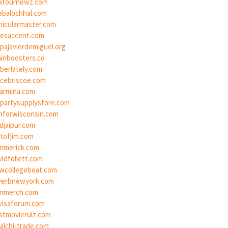
afournewz.com
ebalochhal.com
hicularmaster.com
com
besaccent.com
pajavierdemiguel.org
ainboosters.co
berlately.com
ycebriscoe.com
carmina.com
partysupplystore.com
nforwisconsin.com
ndjaipur.com
ltofjim.com
immerick.com
vidfollett.com
wcollegebeat.com
verbnewyork.com
inmerch.com
visaforum.com
stmovierulz.com
galchi-trade.com