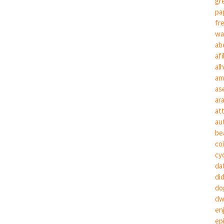
gr
pa
fr
wa
ab
afi
al
am
as
ar
at
au
be
co
cy
da
di
do
dw
en
ep