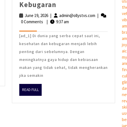
us
Dari
Kebugaran
th
Latihan
ve
June 19, 2026
June
|
admin@ollystvs.com
admin@ollystvs.
|
hingga
vi
0 Comments
|
19,
9:37 am
am
2026
Kebugaran:
br
[ad_1] Di dunia yang serba cepat saat ini,
Bagaimana
am
kesehatan dan kebugaran menjadi lebih
jo
Power77
ai
penting dari sebelumnya. Dengan
Mengubah
my
meningkatnya gaya hidup dan kebiasaan
Permainan
an
makan yang tidak sehat, tidak mengherankan
fi
dalam
jika semakin
cu
Kesehatan
gl
dan
da
READ
READ FULL
ne
FULL
Kebugaran
re
sk
us
be
ja