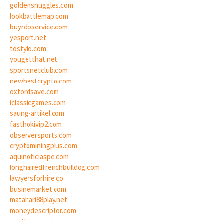
goldensnuggles.com
lookbattlemap.com
buyrdpservice.com
yesport.net
tostylo.com
yougetthat.net
sportsnetclub.com
newbestcrypto.com
oxfordsave.com
iclassicgames.com
saung-artikel.com
fasthokivip2.com
observersports.com
cryptominingplus.com
aquinoticiaspe.com
longhairedfrenchbulldog.com
lawyersforhire.co
businemarket.com
matahari88play.net
moneydescriptor.com