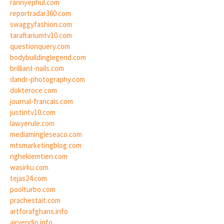
rannyephul.com
reportradar360.com
swaggyfashion.com
taraftariumtv10.com
questionquery.com
bodybuildinglegend.com
brilliant-nails.com
dandr-photography.com
dokteroce.com
journal-francais.com
justintv10.com
lawyerule.com
mediamingleseaco.com
mtsmarketingblog.com
nghekiemtien.com
wasirku.com
tejas24.com
poolturbo.com
prachestait.com
artforafghans.info
airvendio.info