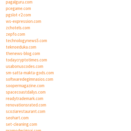
pagalguru.com
pcegame.com
pgslot-r2.com
ws-expression.com
zchotels.com
zepfo.com
technologynews5.com
teknoeduka.com
thenews-blog.com
todaycryptotimes.com
usabonuscodes.com
sm-satta-makta-gods.com
softwaredegimnasios.com
soopermagazine.com
spacecoastdailys.com
readytrademark.com
renovationsrated.com
scoziarestaurant.com
seohart.com
set-cleaning.com
promodesignai.com