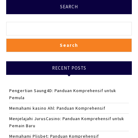
SEARCH
Search
RECENT POSTS
Pengertian Saung4D: Panduan Komprehensif untuk
Pemula
Memahami kasino Ahl: Panduan Komprehensif
Menjelajahi JurusCasino: Panduan Komprehensif untuk
Pemain Baru
Memahami Plisbet: Panduan Komprehensif