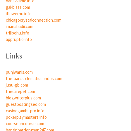
nabavkame.info
gakbiasa.com
iflowerhu.info
chicagocrystalconnection.com
imanabadii.com
trilipohu.info
appruptio.info
Links
punjwanis.com
the-parcs-clematiscondos.com
jusu-gb.com
thecarepet.com
blogwriterplus.com
guestpostingseo.com
casinogambitpro.info
pokerplaymasters.info
courseoncourse.com
bantinbatdongsan247.com