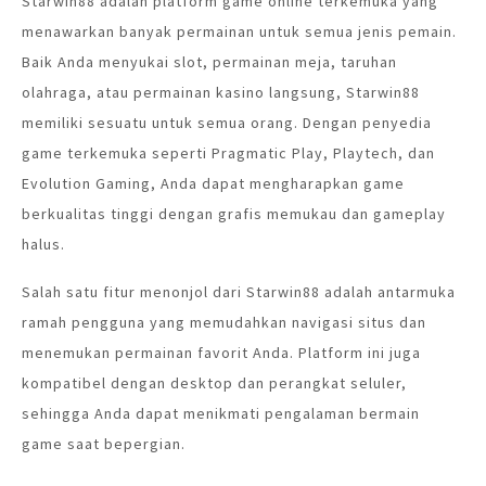
Starwin88 adalah platform game online terkemuka yang
menawarkan banyak permainan untuk semua jenis pemain.
Baik Anda menyukai slot, permainan meja, taruhan
olahraga, atau permainan kasino langsung, Starwin88
memiliki sesuatu untuk semua orang. Dengan penyedia
game terkemuka seperti Pragmatic Play, Playtech, dan
Evolution Gaming, Anda dapat mengharapkan game
berkualitas tinggi dengan grafis memukau dan gameplay
halus.
Salah satu fitur menonjol dari Starwin88 adalah antarmuka
ramah pengguna yang memudahkan navigasi situs dan
menemukan permainan favorit Anda. Platform ini juga
kompatibel dengan desktop dan perangkat seluler,
sehingga Anda dapat menikmati pengalaman bermain
game saat bepergian.