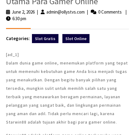
Utama Para Gamer Online
June 2, 2026
June
|
admin@ollystvs.com
admin@ollystvs.com
|
0 Comments
|
6:30 pm
2,
2026
Categories:
Slot Gratis
Slot Online
[ad_1]
Dalam dunia game online, menemukan platform yang tepat
untuk memenuhi kebutuhan game Anda bisa menjadi tugas
yang menakutkan. Dengan begitu banyak pilihan yang
tersedia, mungkin sulit untuk memilih salah satu yang
terbaik yang menawarkan beragam permainan, layanan
pelanggan yang sangat baik, dan lingkungan permainan
yang aman dan adil. Tidak perlu mencari lagi, karena
Starwin88 adalah tujuan akhir bagi para gamer online.