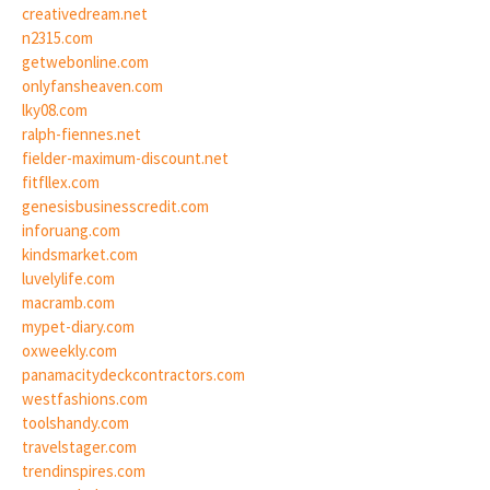
creativedream.net
n2315.com
getwebonline.com
onlyfansheaven.com
lky08.com
ralph-fiennes.net
fielder-maximum-discount.net
fitfllex.com
genesisbusinesscredit.com
inforuang.com
kindsmarket.com
luvelylife.com
macramb.com
mypet-diary.com
oxweekly.com
panamacitydeckcontractors.com
westfashions.com
toolshandy.com
travelstager.com
trendinspires.com