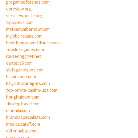
progameofbrands.com
qbreview.org
servicewueste.org
zippyrevs.com
matkanumbernow.com
myjobcirculars.com
healthmoreoverfitness.com
topslotxgames.com
routerloggnet.net
dantella6.com
slotsgamesone.com
hispinzone.com
kalyanbazarnights.com
top-online-casino-usa.com
honghuidoor.com
flowingtravel.com
nineniki.com
brandiospecialists.com
medicalcare7.com
adtennaball.com
nabzah.com