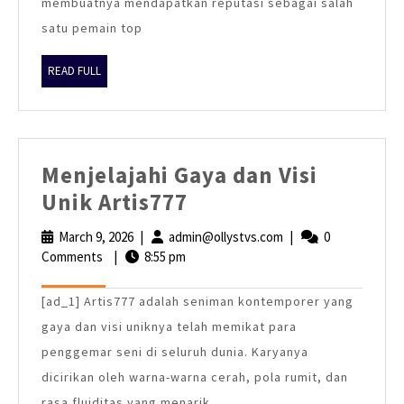
membuatnya mendapatkan reputasi sebagai salah
satu pemain top
READ
READ FULL
FULL
Menjelajahi Gaya dan Visi
Menjelajahi
Unik Artis777
Gaya
March 9, 2026
March
|
admin@ollystvs.com
admin@ollystvs.com
|
0
dan
Comments
|
9,
8:55 pm
2026
Visi
[ad_1] Artis777 adalah seniman kontemporer yang
Unik
gaya dan visi uniknya telah memikat para
Artis777
penggemar seni di seluruh dunia. Karyanya
dicirikan oleh warna-warna cerah, pola rumit, dan
rasa fluiditas yang menarik