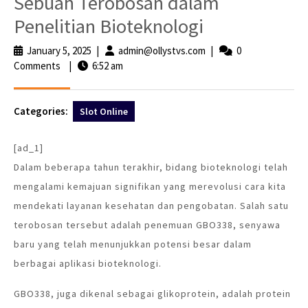
Sebuah Terobosan dalam
Penelitian Bioteknologi
January 5, 2025
January
|
admin@ollystvs.com
admin@ollystvs.com
|
0
Comments
|
6:52 am
5,
2025
Categories:
Slot Online
[ad_1]
Dalam beberapa tahun terakhir, bidang bioteknologi telah
mengalami kemajuan signifikan yang merevolusi cara kita
mendekati layanan kesehatan dan pengobatan. Salah satu
terobosan tersebut adalah penemuan GBO338, senyawa
baru yang telah menunjukkan potensi besar dalam
berbagai aplikasi bioteknologi.
GBO338, juga dikenal sebagai glikoprotein, adalah protein