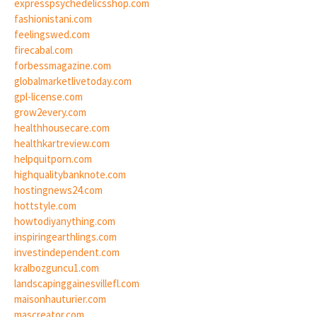
expresspsychedelicsshop.com
fashionistani.com
feelingswed.com
firecabal.com
forbessmagazine.com
globalmarketlivetoday.com
gpl-license.com
grow2every.com
healthhousecare.com
healthkartreview.com
helpquitporn.com
highqualitybanknote.com
hostingnews24.com
hottstyle.com
howtodiyanything.com
inspiringearthlings.com
investindependent.com
kralbozguncu1.com
landscapinggainesvillefl.com
maisonhauturier.com
mascreator.com