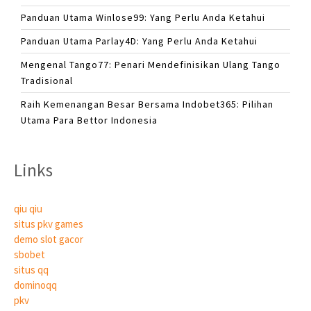
Panduan Utama Winlose99: Yang Perlu Anda Ketahui
Panduan Utama Parlay4D: Yang Perlu Anda Ketahui
Mengenal Tango77: Penari Mendefinisikan Ulang Tango
Tradisional
Raih Kemenangan Besar Bersama Indobet365: Pilihan
Utama Para Bettor Indonesia
Links
qiu qiu
situs pkv games
demo slot gacor
sbobet
situs qq
dominoqq
pkv