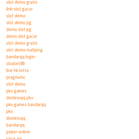
slot demo gratis
link slot gacor
slot demo
slot demo pg
demo slot pg
demo slot gacor
slot demo gratis
slot demo mahjong
bandarqq login
sbobet88
live hk lotto
pragmatic
slot demo
pkv games
dominoqq pkv
pkv games bandarqq
pkv
dominoqq
bandarqq
poker online
situs qq