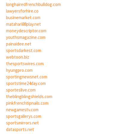
longhairedfrenchbulldog.com
lawyersforhire.co
businemarket.com
matahari88play.net
moneydescriptor.com
youthsmagazine.com
painaidee.net
sportsdarkest.com
webtoon.biz
thesportswires.com
hyungpro.com
sportingnewsnet.com
sportstime24day.com
sporteslive.com
theblingblingshields.com
pinkfrenchtipnails.com
newgamestv.com
sportsgallerys.com
sportsmirrors.net
datasports.net