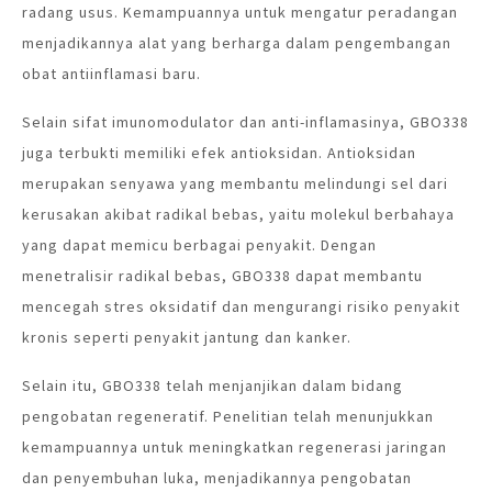
radang usus. Kemampuannya untuk mengatur peradangan
menjadikannya alat yang berharga dalam pengembangan
obat antiinflamasi baru.
Selain sifat imunomodulator dan anti-inflamasinya, GBO338
juga terbukti memiliki efek antioksidan. Antioksidan
merupakan senyawa yang membantu melindungi sel dari
kerusakan akibat radikal bebas, yaitu molekul berbahaya
yang dapat memicu berbagai penyakit. Dengan
menetralisir radikal bebas, GBO338 dapat membantu
mencegah stres oksidatif dan mengurangi risiko penyakit
kronis seperti penyakit jantung dan kanker.
Selain itu, GBO338 telah menjanjikan dalam bidang
pengobatan regeneratif. Penelitian telah menunjukkan
kemampuannya untuk meningkatkan regenerasi jaringan
dan penyembuhan luka, menjadikannya pengobatan