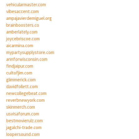
vehicularmaster.com
vibesaccent.com
ampajavierdemiguel.org
brainboosters.co
amberlately.com
joycebriscoe.com
aicarmina.com
mypartysupplystore.com
annforwisconsin.com
findjaipur.com
cultofjim.com
glimmerick.com
davidfollett.com
newcollegebeat.com
reverbnewyork.com
skinmerch.com
usvisaforum.com
bestmovierulz.com
jagalchi-trade.com
loopersound.com