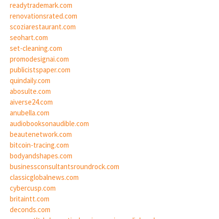
readytrademark.com
renovationsrated.com
scoziarestaurant.com
seohart.com
set-cleaning.com
promodesignai.com
publicistspaper.com
quindaily.com
abosulte.com
aiverse24.com
anubella.com
audiobooksonaudible.com
beautenetwork.com
bitcoin-tracing.com
bodyandshapes.com
businessconsultantsroundrock.com
classicglobalnews.com
cybercusp.com
britaintt.com
deconds.com