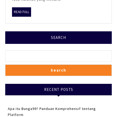
READ
READ FULL
FULL
SEARCH
Search
RECENT POSTS
Apa itu Bunga99? Panduan Komprehensif tentang
Platform