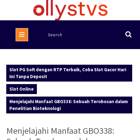
Skip
to
content
Open
Search
Button
for:
Slot PG Soft dengan RTP Terbaik, Coba Slot Gacor Hari
Ini Tanpa Deposit
Slot Online
Menjelajahi Manfaat GBO338: Sebuah Terobosan dalam
Penelitian Bioteknologi
Menjelajahi Manfaat GBO338: