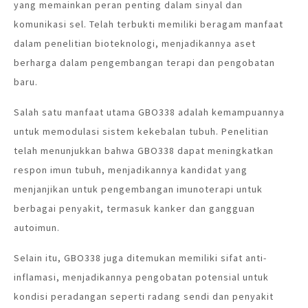
yang memainkan peran penting dalam sinyal dan
komunikasi sel. Telah terbukti memiliki beragam manfaat
dalam penelitian bioteknologi, menjadikannya aset
berharga dalam pengembangan terapi dan pengobatan
baru.
Salah satu manfaat utama GBO338 adalah kemampuannya
untuk memodulasi sistem kekebalan tubuh. Penelitian
telah menunjukkan bahwa GBO338 dapat meningkatkan
respon imun tubuh, menjadikannya kandidat yang
menjanjikan untuk pengembangan imunoterapi untuk
berbagai penyakit, termasuk kanker dan gangguan
autoimun.
Selain itu, GBO338 juga ditemukan memiliki sifat anti-
inflamasi, menjadikannya pengobatan potensial untuk
kondisi peradangan seperti radang sendi dan penyakit