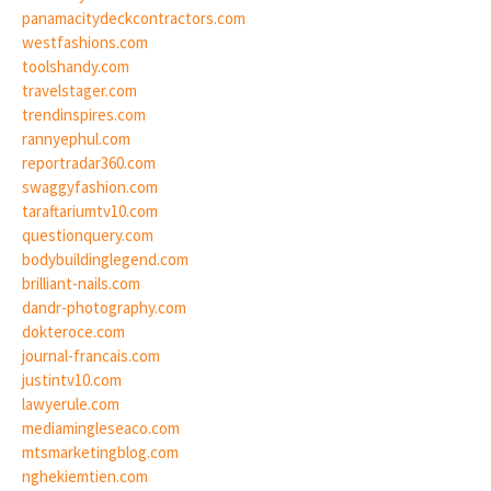
panamacitydeckcontractors.com
westfashions.com
toolshandy.com
travelstager.com
trendinspires.com
rannyephul.com
reportradar360.com
swaggyfashion.com
taraftariumtv10.com
questionquery.com
bodybuildinglegend.com
brilliant-nails.com
dandr-photography.com
dokteroce.com
journal-francais.com
justintv10.com
lawyerule.com
mediamingleseaco.com
mtsmarketingblog.com
nghekiemtien.com