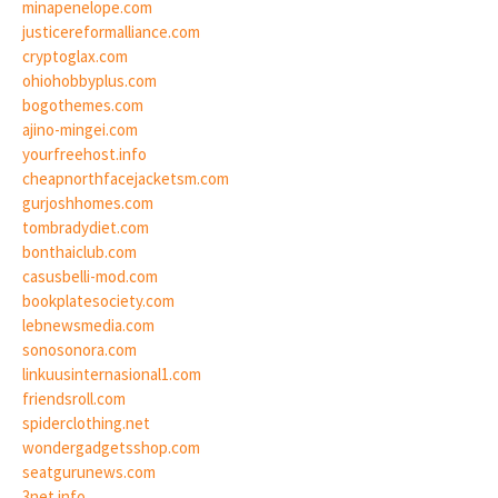
minapenelope.com
justicereformalliance.com
cryptoglax.com
ohiohobbyplus.com
bogothemes.com
ajino-mingei.com
yourfreehost.info
cheapnorthfacejacketsm.com
gurjoshhomes.com
tombradydiet.com
bonthaiclub.com
casusbelli-mod.com
bookplatesociety.com
lebnewsmedia.com
sonosonora.com
linkuusinternasional1.com
friendsroll.com
spiderclothing.net
wondergadgetsshop.com
seatgurunews.com
3net.info