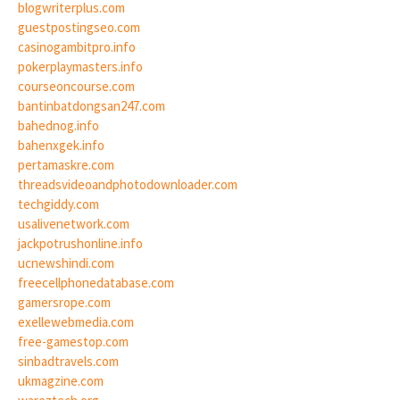
blogwriterplus.com
guestpostingseo.com
casinogambitpro.info
pokerplaymasters.info
courseoncourse.com
bantinbatdongsan247.com
bahednog.info
bahenxgek.info
pertamaskre.com
threadsvideoandphotodownloader.com
techgiddy.com
usalivenetwork.com
jackpotrushonline.info
ucnewshindi.com
freecellphonedatabase.com
gamersrope.com
exellewebmedia.com
free-gamestop.com
sinbadtravels.com
ukmagzine.com