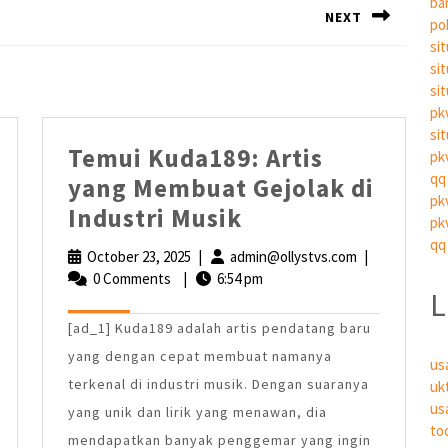
ba
NEXT
po
si
Next
si
post:
si
pk
si
Temui Kuda189: Artis
pk
qq
yang Membuat Gejolak di
pk
e
Temui
Industri Musik
pk
Kuda189:
qq
lystvs.com
October 23, 2025
October
|
admin@ollystvs.com
admin@ollyst
|
Artis
0 Comments
|
23,
6:54 pm
L
2025
yang
[ad_1] Kuda189 adalah artis pendatang baru
g188:
Membuat
yang dengan cepat membuat namanya
itnya
Gejolak
us
terkenal di industri musik. Dengan suaranya
uk
di
us
yang unik dan lirik yang menawan, dia
l
Industri
to
mendapatkan banyak penggemar yang ingin