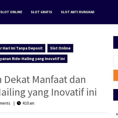
SLOT ONLINE
SLOT GRATIS
SLOT ANTI RUNGKAD
r Hari Ini Tanpa Deposit
Slot Online
yanan Ride-Hailing yang Inovatif ini
h Dekat Manfaat dan
iling yang Inovatif ini
tvs.com
ments
|
4:10 am
A