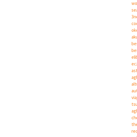
wo
se
3n
co
ok
ak
be
be
eli
ec
as
ag
al
au
vi
ts
ag
ch
th
re