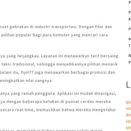
P
P
K
buat gebrakan di industri transportasi. Dengan fitur dan
P
 pilihan populer bagi para komuter yang mencari cara
M
T
R
ya yang terjangkau. Layanan ini menawarkan tarif bersaing
P
 taksi tradisional, sehingga menjadikannya pilihan menarik
Selain itu, Ojol77 juga menawarkan berbagai promosi dan
ningkatkan nilai uangnya.
L
kanya yang ramah pengguna. Aplikasi ini mudah dinavigasi,
a dengan beberapa ketukan di ponsel cerdas mereka.
qiu
si
secara real-time, memastikan bahwa mereka mengetahui
de
sb
si
ng besar, memastikan bahwa pengguna selalu dapat