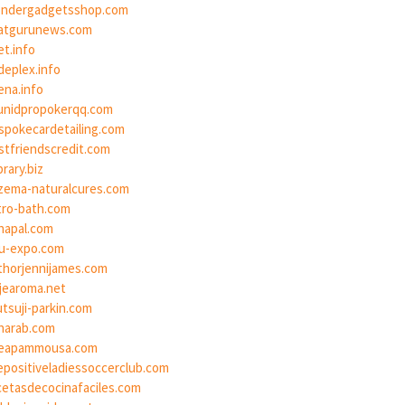
ndergadgetsshop.com
atgurunews.com
et.info
deplex.info
ena.info
unidpropokerqq.com
spokecardetailing.com
stfriendscredit.com
brary.biz
zema-naturalcures.com
tro-bath.com
hapal.com
tu-expo.com
thorjennijames.com
ajearoma.net
utsuji-parkin.com
harab.com
eapammousa.com
epositiveladiessoccerclub.com
cetasdecocinafaciles.com