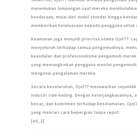
menemukan tumpangan saat mereka membutuhkanny
kendaraan, mulai dari mobil standar hingga kenda
memberikan keleluasaan kepada pengguna untuk m
Keamanan juga menjadi prioritas utama Ojol77. La
menyeluruh terhadap semua pengemudinya, mema
keandalan dan profesionalisme pengemudi mereka.
yang memungkinkan pengguna menilai pengemudi
mengenai pengalaman mereka.
Secara keseluruhan, Ojol77 menawarkan sejumlah 
industri ride-hailing. Dengan keterjangkauannya
besar, dan komitmen terhadap keselamatan, Ojol7
yang mencari cara bepergian tanpa repot.
[ad_2]
Post