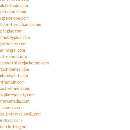
galchi-trade.com
opersound.com
napenelope.com
sticereformalliance.com
yptoglax.com
iohobbyplus.com
gothemes.com
ino-mingei.com
urfreehost.info
eapnorthfacejacketsm.com
rjoshhomes.com
mbradydiet.com
nthaiclub.com
susbelli-mod.com
okplatesociety.com
bnewsmedia.com
nosonora.com
nkuusinternasional1.com
iendsroll.com
iderclothing.net