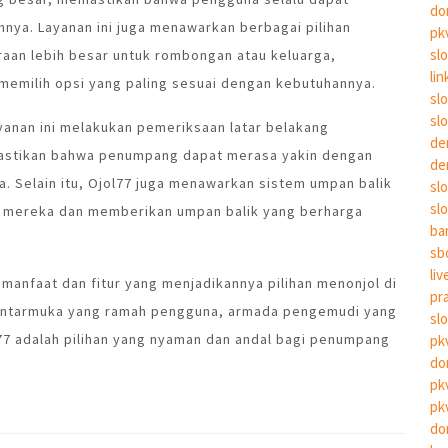
do
a. Layanan ini juga menawarkan berbagai pilihan
pk
sl
raan lebih besar untuk rombongan atau keluarga,
lin
emilih opsi yang paling sesuai dengan kebutuhannya.
sl
sl
yanan ini melakukan pemeriksaan latar belakang
de
stikan bahwa penumpang dapat merasa yakin dengan
de
 Selain itu, Ojol77 juga menawarkan sistem umpan balik
sl
sl
 mereka dan memberikan umpan balik yang berharga
ba
sb
liv
manfaat dan fitur yang menjadikannya pilihan menonjol di
pr
, antarmuka yang ramah pengguna, armada pengemudi yang
sl
7 adalah pilihan yang nyaman dan andal bagi penumpang
pk
do
pk
pk
do