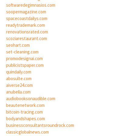
softwaredegimnasios.com
soopermagazine.com
spacecoastdailys.com
readytrademark.com
renovationsrated.com
scoziarestaurant.com
seohart.com
set-cleaning.com
promodesignai.com
publicistspaper.com
quindaily.com
abosulte.com
aiverse24.com
anubella.com
audiobooksonaudible.com
beautenetwork.com
bitcoin-tracing.com
bodyandshapes.com
businessconsultantsroundrock.com
classicglobalnews.com