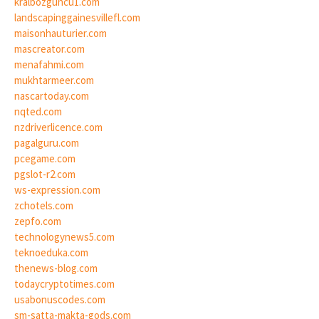
kralbozguncu1.com
landscapinggainesvillefl.com
maisonhauturier.com
mascreator.com
menafahmi.com
mukhtarmeer.com
nascartoday.com
nqted.com
nzdriverlicence.com
pagalguru.com
pcegame.com
pgslot-r2.com
ws-expression.com
zchotels.com
zepfo.com
technologynews5.com
teknoeduka.com
thenews-blog.com
todaycryptotimes.com
usabonuscodes.com
sm-satta-makta-gods.com