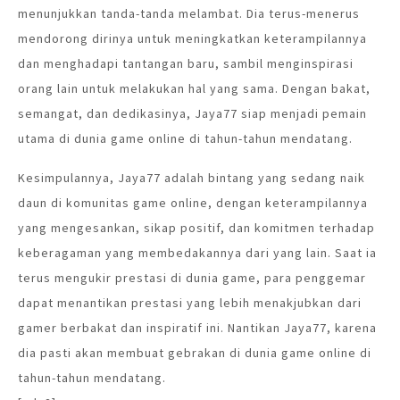
menunjukkan tanda-tanda melambat. Dia terus-menerus
mendorong dirinya untuk meningkatkan keterampilannya
dan menghadapi tantangan baru, sambil menginspirasi
orang lain untuk melakukan hal yang sama. Dengan bakat,
semangat, dan dedikasinya, Jaya77 siap menjadi pemain
utama di dunia game online di tahun-tahun mendatang.
Kesimpulannya, Jaya77 adalah bintang yang sedang naik
daun di komunitas game online, dengan keterampilannya
yang mengesankan, sikap positif, dan komitmen terhadap
keberagaman yang membedakannya dari yang lain. Saat ia
terus mengukir prestasi di dunia game, para penggemar
dapat menantikan prestasi yang lebih menakjubkan dari
gamer berbakat dan inspiratif ini. Nantikan Jaya77, karena
dia pasti akan membuat gebrakan di dunia game online di
tahun-tahun mendatang.