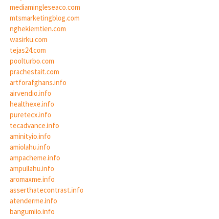
mediamingleseaco.com
mtsmarketingblog.com
nghekiemtien.com
wasirku.com
tejas24.com
poolturbo.com
prachestait.com
artforafghans.info
airvendio.info
healthexe.info
puretecx.info
tecadvance.info
aminityio.info
amiolahu.info
ampacheme.info
ampullahu.info
aromaxme.info
asserthatecontrast.info
atenderme.info
bangumiio.info