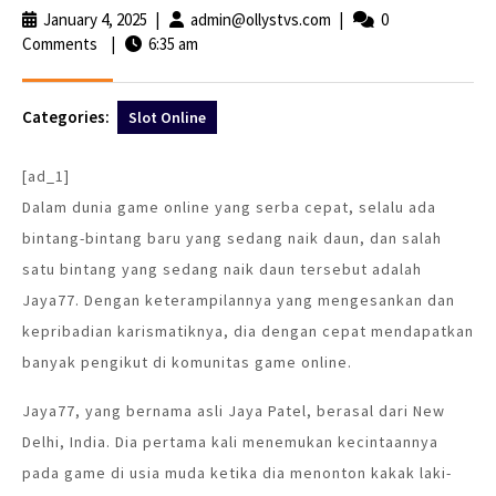
January 4, 2025
January
|
admin@ollystvs.com
admin@ollystvs.com
|
0
Comments
|
6:35 am
4,
2025
Categories:
Slot Online
[ad_1]
Dalam dunia game online yang serba cepat, selalu ada
bintang-bintang baru yang sedang naik daun, dan salah
satu bintang yang sedang naik daun tersebut adalah
Jaya77. Dengan keterampilannya yang mengesankan dan
kepribadian karismatiknya, dia dengan cepat mendapatkan
banyak pengikut di komunitas game online.
Jaya77, yang bernama asli Jaya Patel, berasal dari New
Delhi, India. Dia pertama kali menemukan kecintaannya
pada game di usia muda ketika dia menonton kakak laki-