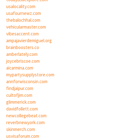
usalocality.com
usafournewz.com
thebalochhal.com
vehicularmaster.com
vibesaccent.com
ampajavierdemiguel.org
brainboosters.co
amberlately.com
joycebriscoe.com
aicarmina.com
mypartysupplystore.com
annforwisconsin.com
findjaipur.com
cultofjim.com
glimmerick.com
davidfollett.com
newcollegebeat.com
reverbnewyork.com
skinmerch.com
usvisaforum.com