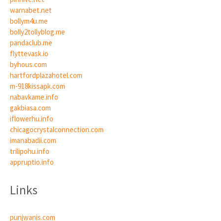
warnabet.net
bollym4u.me
bolly2tollyblog.me
pandaclub.me
flyttevask.io
byhous.com
hartfordplazahotel.com
m-918kissapk.com
nabavkame.info
gakbiasa.com
iflowerhu.info
chicagocrystalconnection.com
imanabadii.com
trilipohu.info
appruptio.info
Links
punjwanis.com