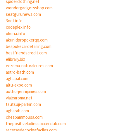
spiderclothing.net
wondergadgetsshop.com
seatgurunews.com
3net.info
codeplex.info
okena.info
akunidpropokerqq.com
bespokecardetailing.com
bestfriendscredit.com
elibrary.biz
eczema-naturalcures.com
astro-bath.com
aghapal.com
altu-expo.com
authorjennijames.com
viajearoma.net
tsutsuji-parkin.com
agharab.com
cheapammousa.com
thepositiveladiessoccerclub.com
recetasdecocinafaciles.com