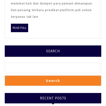
memikat hati dan dompet para pemain dimanapun.
Online
Dan pesaing terbaru predikat platform judi online
MPO88
terpanas tak lain
yang
Mendebarkan
READ
READ FULL
FULL
SEARCH
Search
RECENT POSTS