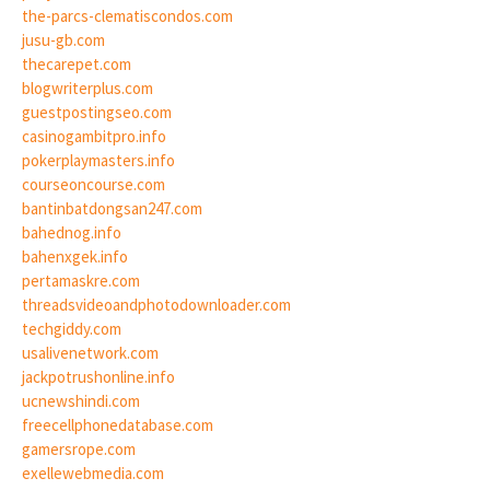
the-parcs-clematiscondos.com
jusu-gb.com
thecarepet.com
blogwriterplus.com
guestpostingseo.com
casinogambitpro.info
pokerplaymasters.info
courseoncourse.com
bantinbatdongsan247.com
bahednog.info
bahenxgek.info
pertamaskre.com
threadsvideoandphotodownloader.com
techgiddy.com
usalivenetwork.com
jackpotrushonline.info
ucnewshindi.com
freecellphonedatabase.com
gamersrope.com
exellewebmedia.com