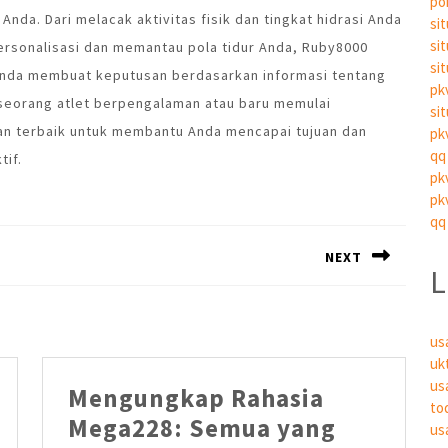
po
da. Dari melacak aktivitas fisik dan tingkat hidrasi Anda
si
si
rsonalisasi dan memantau pola tidur Anda, Ruby8000
si
Anda membuat keputusan berdasarkan informasi tentang
pk
seorang atlet berpengalaman atau baru memulai
si
an terbaik untuk membantu Anda mencapai tujuan dan
pk
qq
tif.
pk
pk
qq
NEXT
L
Next
post:
us
uk
us
Mengungkap Rahasia
to
Mega228: Semua yang
us