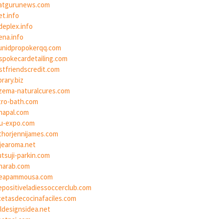
atgurunews.com
et.info
deplex.info
ena.info
unidpropokerqq.com
spokecardetailing.com
stfriendscredit.com
brary.biz
zema-naturalcures.com
tro-bath.com
hapal.com
tu-expo.com
thorjennijames.com
ajearoma.net
utsuji-parkin.com
harab.com
eapammousa.com
epositiveladiessoccerclub.com
cetasdecocinafaciles.com
ildesignsidea.net