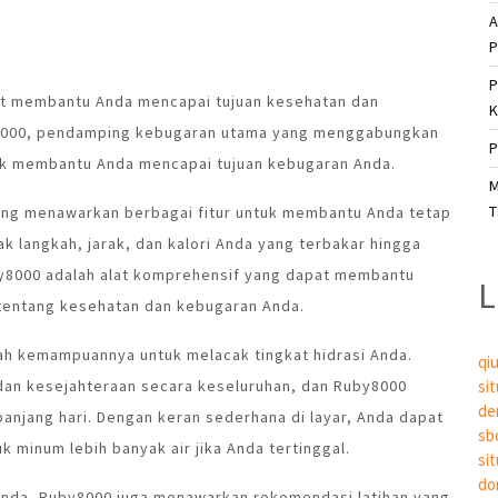
A
P
P
t membantu Anda mencapai tujuan kesehatan dan
K
uby8000, pendamping kebugaran utama yang menggabungkan
P
ntuk membantu Anda mencapai tujuan kebugaran Anda.
M
T
ng menawarkan berbagai fitur untuk membantu Anda tetap
ak langkah, jarak, dan kalori Anda yang terbakar hingga
by8000 adalah alat komprehensif yang dapat membantu
L
tentang kesehatan dan kebugaran Anda.
alah kemampuannya untuk melacak tingkat hidrasi Anda.
qiu
 dan kesejahteraan secara keseluruhan, dan Ruby8000
si
de
njang hari. Dengan keran sederhana di layar, Anda dapat
sb
 minum lebih banyak air jika Anda tertinggal.
si
do
si Anda, Ruby8000 juga menawarkan rekomendasi latihan yang