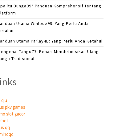
pa itu Bunga99? Panduan Komprehensif tentang
latform
anduan Utama Winlose99: Yang Perlu Anda
etahui
anduan Utama Parlay4D: Yang Perlu Anda Ketahui
engenal Tango77: Penari Mendefinisikan Ulang
ango Tradisional
inks
 qiu
tus pkv games
mo slot gacor
obet
tus qq
minoqq