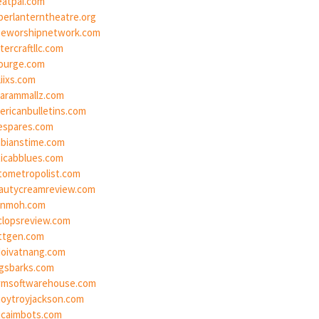
eatpai.com
perlanterntheatre.org
eeworshipnetwork.com
tercraftllc.com
ourge.com
liixs.com
harammallz.com
ericanbulletins.com
espares.com
abianstime.com
ticabblues.com
tometropolist.com
autycreamreview.com
inmoh.com
clopsreview.com
ttgen.com
doivatnang.com
gsbarks.com
msoftwarehouse.com
joytroyjackson.com
icaimbots.com